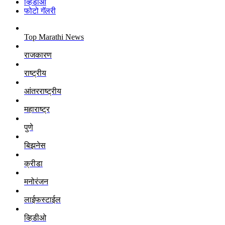
व्हिडीओ
फोटो गॅलरी
Top Marathi News
राजकारण
राष्ट्रीय
आंतरराष्ट्रीय
महाराष्ट्र
पुणे
बिझनेस
क्रीडा
मनोरंजन
लाईफस्टाईल
व्हिडीओ