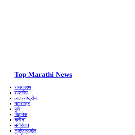
Top Marathi News
राजकारण
राष्ट्रीय
आंतरराष्ट्रीय
महाराष्ट्र
पुणे
बिझनेस
क्रीडा
मनोरंजन
लाईफस्टाईल