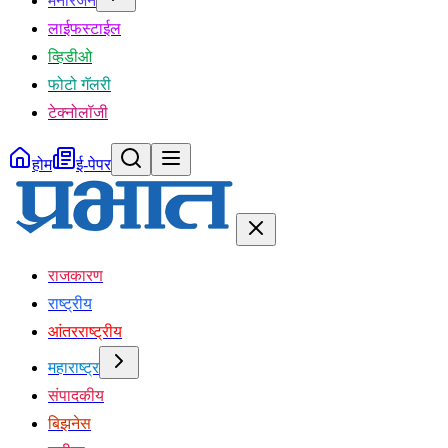
मनोरंजन
लाईफस्टाईल
व्हिडीओ
फोटो गॅलरी
टेक्नोलॉजी
होम
ई-पेपर
राजकारण
राष्ट्रीय
आंतरराष्ट्रीय
महाराष्ट्र
संपादकीय
बिझनेस