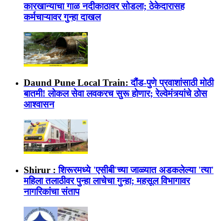
कारखान्याचा गाळ नदीकाठावर सोडला; ठेकेदारासह
कर्मचाऱ्यावर गुन्हा दाखल
Daund Pune Local Train:
दौंड-पुणे प्रवाशांसाठी मोठी
बातमी! लोकल सेवा लवकरच सुरू होणार; रेल्वेमंत्र्यांचे ठोस
आश्वासन
Shirur :
शिरूरमध्ये 'एसीबी'च्या जाळ्यात अडकलेल्या 'त्या'
महिला तलाठीवर पुन्हा लाचेचा गुन्हा; महसूल विभागावर
नागरिकांचा संताप