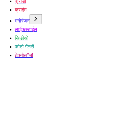
क्रीडा
क्राईम
मनोरंजन
लाईफस्टाईल
व्हिडीओ
फोटो गॅलरी
टेक्नोलॉजी