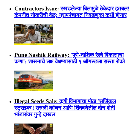
Contractors Issue:
रखडलेल्या बिलांमुळे ठेकेदार हतबल!
कंपनीत नोकरीची वेळ; ग्रामपंचायत निवडणुका कधी होणार
Pune Nashik Railway:
'पुणे-नाशिक रेल्वे विकासाचा
कणा'; शासनाचे लक्ष वेधण्यासाठी ९ ऑगस्टला रास्ता रोको
Illegal Seeds Sale:
कृषी विभागाचा मोठा 'सर्जिकल
स्ट्राइक'! उरुळी कांचन आणि शिंदवणेतील दोन शेती
भांडारांवर गुन्हे दाखल