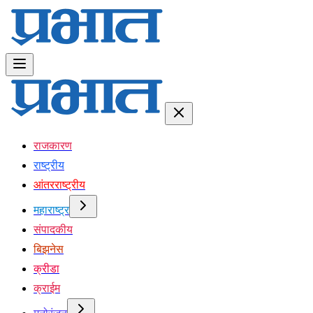
राजकारण
राष्ट्रीय
आंतरराष्ट्रीय
महाराष्ट्र
संपादकीय
बिझनेस
क्रीडा
क्राईम