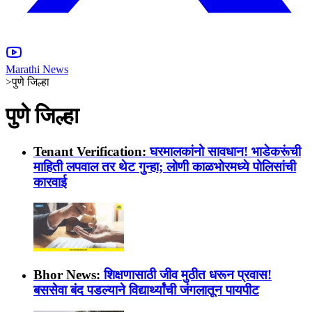
Marathi News
>
पुणे जिल्हा
पुणे जिल्हा
Tenant Verification:
घरमालकांनो सावधान! भाडेकरूंची
माहिती लपवाल तर थेट गुन्हा; लोणी काळभोरमध्ये पोलिसांची
कारवाई
Bhor News:
शिक्षणासाठी जीव मुठीत धरून प्रवास!
बससेवा बंद पडल्याने विद्यार्थ्यांची जंगलातून पायपीट