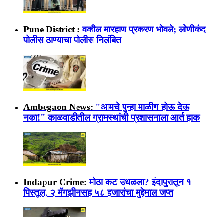
Pune District :
वकील मारहाण प्रकरण भोवले; लोणीकंद
पोलीस ठाण्याचा पोलीस निलंबित
Ambegaon News:
"आमचे पुन्हा माळीण होऊ देऊ
नका!" काळवाडीतील ग्रामस्थांची प्रशासनाला आर्त हाक
Indapur Crime:
मोठा कट उधळला? इंदापुरातून १
पिस्तूल, २ मॅगझीनसह ५८ हजारांचा मुद्देमाल जप्त