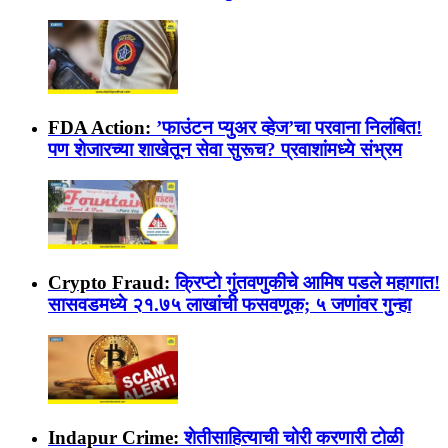
FDA Action:
’फाउंटन प्युअर व्हेज’चा परवाना निलंबित!
पण शेजारच्या शाखेतून सेवा सुरूच? प्रवाशांमध्ये संभ्रम
Crypto Fraud:
क्रिप्टो गुंतवणुकीचे आमिष पडले महागात!
सासवडमध्ये २१.७५ लाखांची फसवणूक; ५ जणांवर गुन्हा
Indapur Crime:
शेतीसाहित्याची चोरी करणारी टोळी