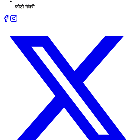
फोटो गॅलरी