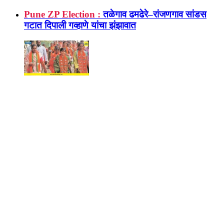
Pune ZP Election :
तळेगाव ढमढेरे–रांजणगाव सांडस
गटात दिपाली गव्हाणे यांचा झंझावात
ZP Election Pune :
केसनंद गटात राष्ट्रवादीचा
साधेपणाने प्रचार; सुरेखा हरगुडे यांच्या आश्वासनाने
नागरिकांचा पाठिंबा वाढला
Satara ZP Election :
जिल्हा परिषदेवर भाजपचा झेंडा
लागणार? नामदार जयकुमार गोरेंचा मोठा दावा
Pune Bar Association :
पुणे बार असोसिएशनच्या
निवडणुकीत ऐनवेळी मोठा बदल! मतदानाची तारीख बदलली;