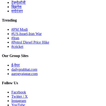
अर्थकारण; मोबाईलवर रिल्स बनवणारे तरुण झाले प्रचाराचे
शिल्पकार..वाचा सविस्तर
Pune ZP Election 2026 :
मावळात 'छाननी'चा मोठा
दणका! दोन पक्षांना बसला झटका; कुणाचा पत्ता कट आणि
कुणाला जीवदान?
Satara ZP Election :
मायणीत बंडखोरीचे वारे! आ.
गोरेंच्या खंद्या समर्थकाचाच अपक्ष अर्ज; निकालात ट्विस्ट
येणार?
Pune ZP Election 2026 :
इंदापूरच्या राजकारणात मोठा
ट्विस्ट! राष्ट्रवादी एकत्र, भाजपचा घराणेशाहीवर थेट हल्ला