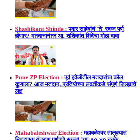
Shashikant Shinde :
पवार साहेबांचं 'ते' स्वप्न पूर्ण
होणार? मतदानानंतर आ. शशिकांत शिंदेंचा मोठा दावा
Pune ZP Election :
पूर्व हवेलीतील मतदारांचा कौल
कुणाला? आज मतदान, प्रतिष्ठेच्या लढतीकडे संपूर्ण जिल्ह्याचे
लक्ष
Mahabaleshwar Election :
महाबळेश्वर तालुक्यात
निवडणूक यंत्रणा पूर्णपणे सज्ज! 'या' ३०-४० टक्के