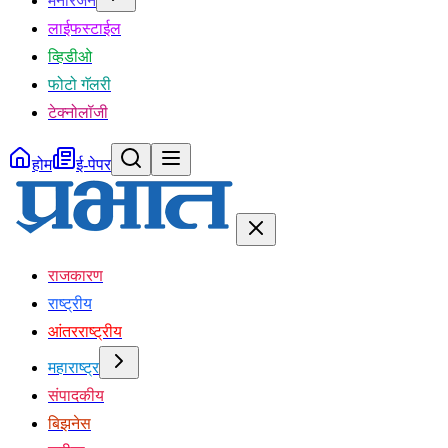
मनोरंजन
लाईफस्टाईल
व्हिडीओ
फोटो गॅलरी
टेक्नोलॉजी
होम
ई-पेपर
राजकारण
राष्ट्रीय
आंतरराष्ट्रीय
महाराष्ट्र
संपादकीय
बिझनेस