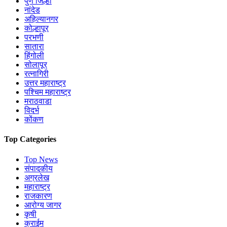
Mahabaleshwar Election :
महाबळेश्वरमध्ये कोणाला
मिळणार संधी, कोणाचा पत्ता कट होणार? नेत्यांच्या निर्णयाकडे
लक्ष
Satara ZP Election 2026 :
निवडणूक ड्युटीत चुकूनही
'या' गोष्टी करू नका! कर्मचाऱ्यांसाठी प्रशासनाची नियमावली
जाहीर
Pune ZP Election 2026 :
जिल्हा परिषद निवडणुकीसाठी
प्रशासनाची अभूतपूर्व तयारी; रांगा कमी करण्यासाठी 'हा' आहे
नवा प्लॅन
Digital Campaigning :
निवडणुकीने बदलले ग्रामीण