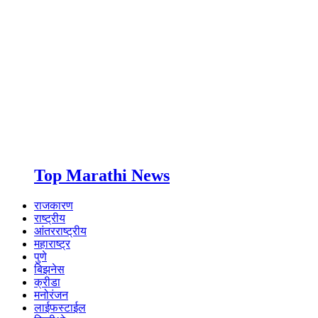
Top Marathi News
राजकारण
राष्ट्रीय
आंतरराष्ट्रीय
महाराष्ट्र
पुणे
बिझनेस
क्रीडा
मनोरंजन
लाईफस्टाईल