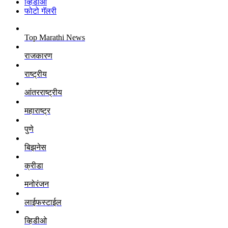
व्हिडीओ
फोटो गॅलरी
Top Marathi News
राजकारण
राष्ट्रीय
आंतरराष्ट्रीय
महाराष्ट्र
पुणे
बिझनेस
क्रीडा
मनोरंजन
लाईफस्टाईल
व्हिडीओ