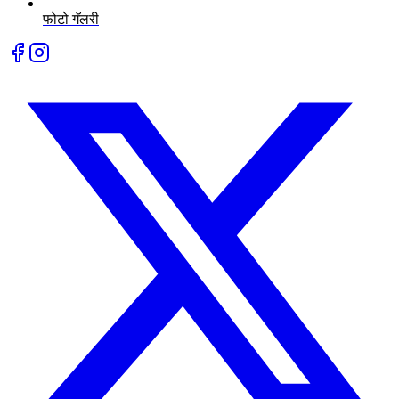
फोटो गॅलरी