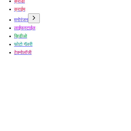
क्रीडा
क्राईम
मनोरंजन
लाईफस्टाईल
व्हिडीओ
फोटो गॅलरी
टेक्नोलॉजी