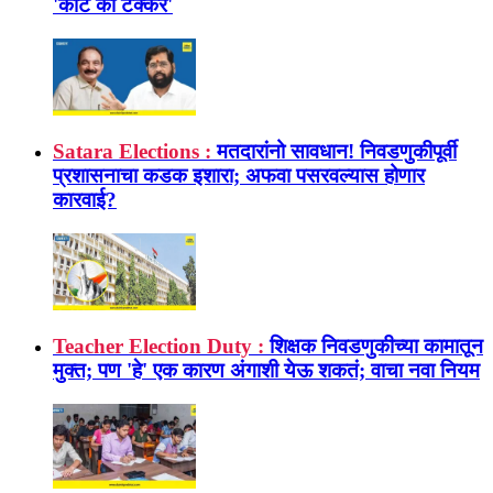
'कांटे की टक्कर'
Satara Elections :
मतदारांनो सावधान! निवडणुकीपूर्वी
प्रशासनाचा कडक इशारा; अफवा पसरवल्यास होणार
कारवाई?
Teacher Election Duty :
शिक्षक निवडणुकीच्या कामातून
मुक्त; पण 'हे' एक कारण अंगाशी येऊ शकतं; वाचा नवा नियम