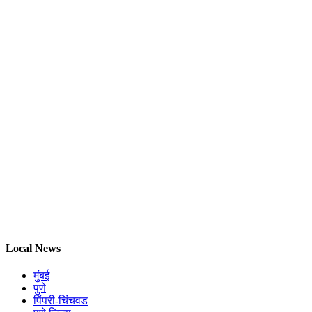
काय आहे नेमकं कारण?
Satara ZP Election 2026 :
बंडखोरी संपली, चित्र
स्पष्ट; फलटण तालुक्यातील ८ गट आणि १६ गणांसाठी ४७
उमेदवार आखाड्यात; पाहा
Pune ZP Election 2026 :
इच्छुकांना डीपीसी
सदस्यपदाचे गाजर; जिल्हा परिषदेत बंडखोर उमेदवारांना
रोखण्यासाठी क्लृप्ती
Maval Election News :
निवडणुकीच्या रणधुमाळीत
पोलीस अलर्ट! मावळच्या सीमांवर कडक नाकाबंदी
Koregaon Election News :
भाजप आणि राष्ट्रवादीच्या
'या' उमेदवारांनी घेतली माघार; राजकीय गणिते पूर्णपणे बदलली