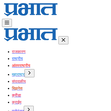
राजकारण
राष्ट्रीय
आंतरराष्ट्रीय
महाराष्ट्र
संपादकीय
बिझनेस
क्रीडा
क्राईम