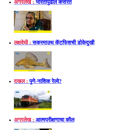
अग्रलेख :
भारतापुढील कसरत
लक्षवेधी :
सकरमाउथ कॅटफिशची डोकेदुखी
दखल :
पुणे-नाशिक रेल्वे?
अग्रलेख :
आत्मपरीक्षणाचा कौल