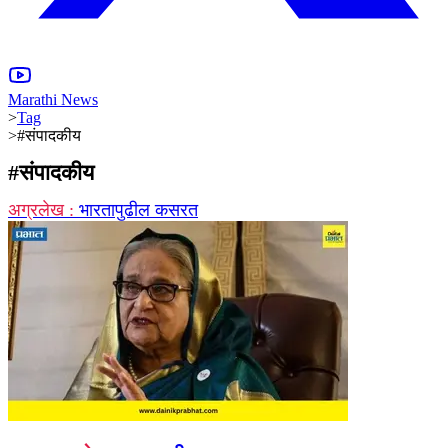
Marathi News
>
Tag
>
#संपादकीय
#
संपादकीय
अग्रलेख :
भारतापुढील कसरत