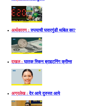
अर्थकारण :
रुपयाची घसरगुंडी थांबेल का?
दखल :
घातक स्किन ब्राइटनिंग क्रीम्स
अग्रलेख :
देर आये दुरुस्त आये