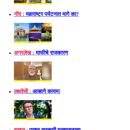
नोंद :
महाराष्ट्र पर्यटनात मागे का?
अग्रलेख :
माफीचे राजकारण
लक्षवेधी :
आव्हाने कायम!
दखल :
प्रश्न सरकारी मनुष्यबळाचा