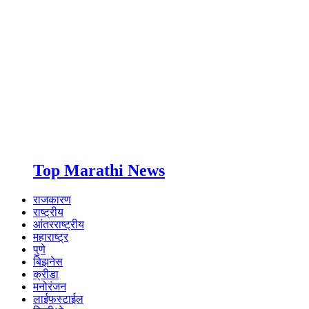
Top Marathi News
राजकारण
राष्ट्रीय
आंतरराष्ट्रीय
महाराष्ट्र
पुणे
बिझनेस
क्रीडा
मनोरंजन
लाईफस्टाईल