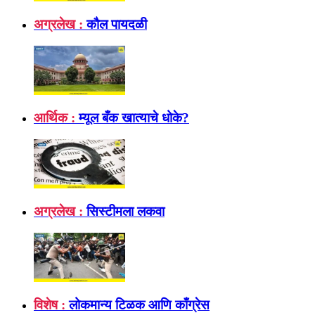
अग्रलेख :
कौल पायदळी
आर्थिक :
म्यूल बँक खात्याचे धोके?
अग्रलेख :
सिस्टीमला लकवा
विशेष :
लोकमान्य टिळक आणि काँग्रेस