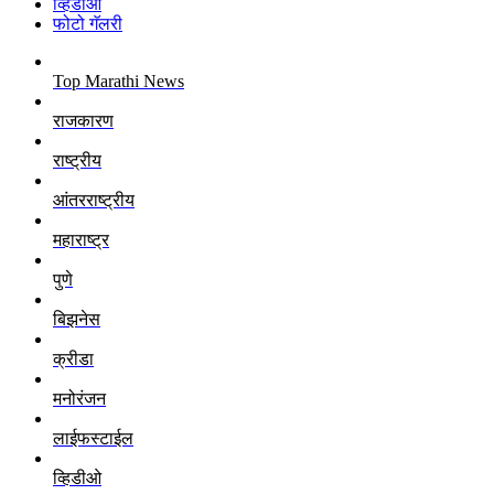
व्हिडीओ
फोटो गॅलरी
Top Marathi News
राजकारण
राष्ट्रीय
आंतरराष्ट्रीय
महाराष्ट्र
पुणे
बिझनेस
क्रीडा
मनोरंजन
लाईफस्टाईल
व्हिडीओ