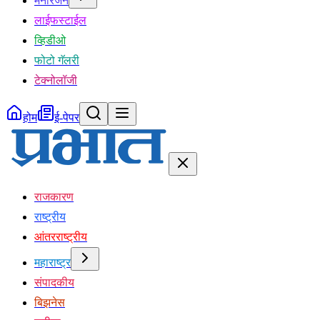
मनोरंजन
लाईफस्टाईल
व्हिडीओ
फोटो गॅलरी
टेक्नोलॉजी
होम
ई-पेपर
राजकारण
राष्ट्रीय
आंतरराष्ट्रीय
महाराष्ट्र
संपादकीय
बिझनेस