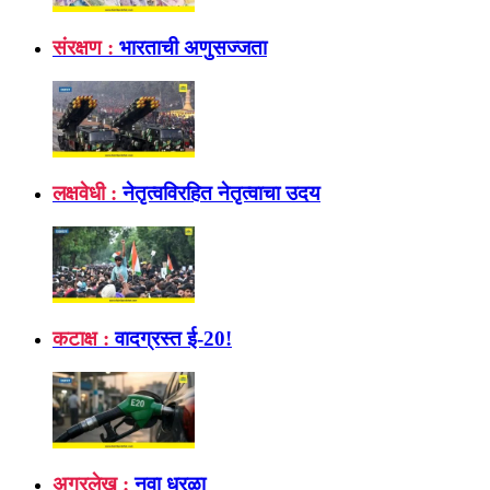
संरक्षण :
भारताची अणुसज्जता
लक्षवेधी :
नेतृत्वविरहित नेतृत्वाचा उदय
कटाक्ष :
वादग्रस्त ई-20!
अग्रलेख :
नवा धुरळा