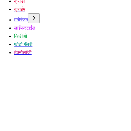
क्रीडा
क्राईम
मनोरंजन
लाईफस्टाईल
व्हिडीओ
फोटो गॅलरी
टेक्नोलॉजी