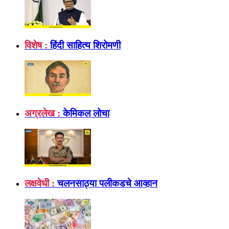
विशेष :
हिंदी साहित्य शिरोमणी
अग्रलेख :
केमिकल लोचा
लक्षवेधी :
चलनसाठ्या पलीकडचे आव्हान