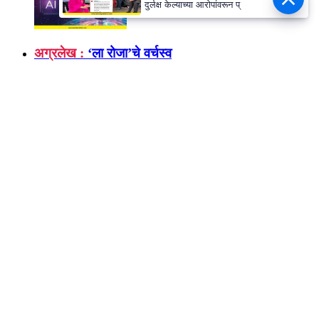
दुर्लक्ष केल्याच्या आरोपांवरून प्
अग्रलेख :
‘ला रोजा’चे वर्चस्व
दिल्ली वार्ता :
शांतता! अधिवेशन चालू आहे
सामाजिक - जीरामजी :
एक भूलभुलैया