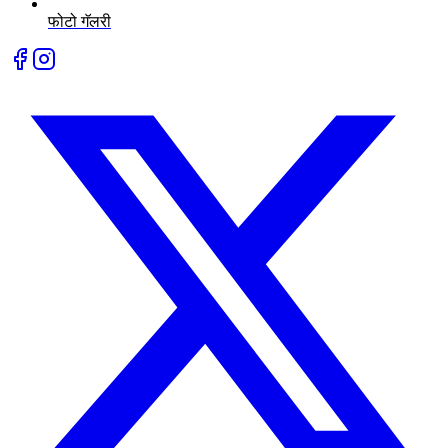
फोटो गॅलरी