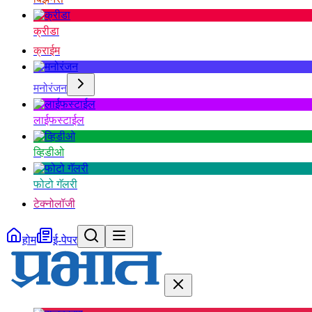
क्रीडा
क्राईम
मनोरंजन
लाईफस्टाईल
व्हिडीओ
फोटो गॅलरी
टेक्नोलॉजी
होम
ई-पेपर