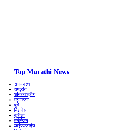
Top Marathi News
राजकारण
राष्ट्रीय
आंतरराष्ट्रीय
महाराष्ट्र
पुणे
बिझनेस
क्रीडा
मनोरंजन
लाईफस्टाईल