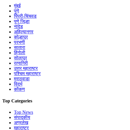
मुंबई
पुणे
पिंपरी-चिंचवड
पुणे जिल्हा
नांदेड
अहिल्यानगर
कोल्हापूर
परभणी
सातारा
हिंगोली
सोलापूर
रत्नागिरी
उत्तर महाराष्ट्र
पश्चिम महाराष्ट्र
मराठवाडा
विदर्भ
कोंकण
Top Categories
Top News
संपादकीय
अग्रलेख
महाराष्ट्र