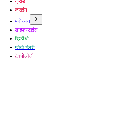
क्रीडा
क्राईम
मनोरंजन
लाईफस्टाईल
व्हिडीओ
फोटो गॅलरी
टेक्नोलॉजी