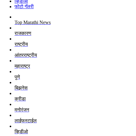
व्हिडीओ
फोटो गॅलरी
Top Marathi News
राजकारण
राष्ट्रीय
आंतरराष्ट्रीय
महाराष्ट्र
पुणे
बिझनेस
क्रीडा
मनोरंजन
लाईफस्टाईल
व्हिडीओ