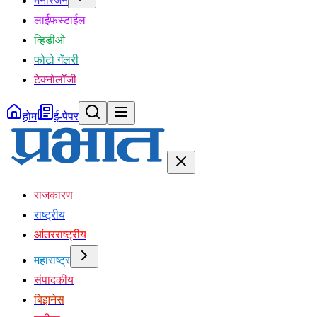
मनोरंजन
लाईफस्टाईल
व्हिडीओ
फोटो गॅलरी
टेक्नोलॉजी
होम
ई-पेपर
राजकारण
राष्ट्रीय
आंतरराष्ट्रीय
महाराष्ट्र
संपादकीय
बिझनेस