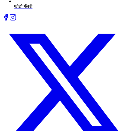
फोटो गॅलरी