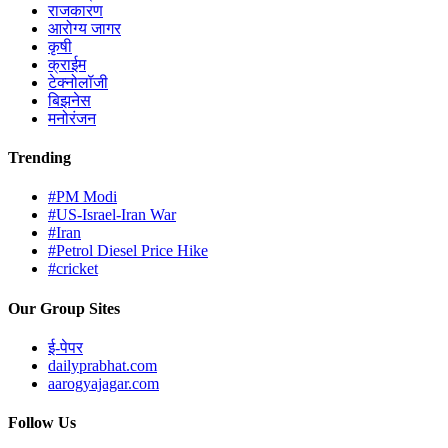
राजकारण
आरोग्य जागर
कृषी
क्राईम
टेक्नोलॉजी
बिझनेस
मनोरंजन
Trending
#PM Modi
#US-Israel-Iran War
#Iran
#Petrol Diesel Price Hike
#cricket
Our Group Sites
ई-पेपर
dailyprabhat.com
aarogyajagar.com
Follow Us