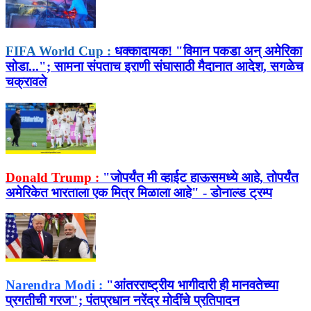
FIFA World Cup :
धक्कादायक! "विमान पकडा अन् अमेरिका
सोडा..."; सामना संपताच इराणी संघासाठी मैदानात आदेश, सगळेच
चक्रावले
Donald Trump :
"जोपर्यंत मी व्हाईट हाऊसमध्ये आहे, तोपर्यंत
अमेरिकेत भारताला एक मित्र मिळाला आहे" - डोनाल्ड ट्रम्प
Narendra Modi :
"आंतरराष्ट्रीय भागीदारी ही मानवतेच्या
प्रगतीची गरज"; पंतप्रधान नरेंद्र मोदींचे प्रतिपादन