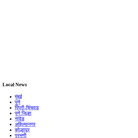
Local News
मुंबई
पुणे
पिंपरी-चिंचवड
पुणे जिल्हा
नांदेड
अहिल्यानगर
कोल्हापूर
परभणी