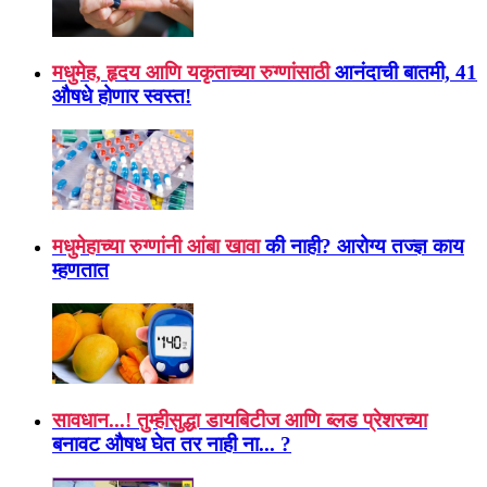
मधुमेह, हृदय आणि यकृताच्या रुग्णांसाठी
आनंदाची बातमी, 41
औषधे होणार स्वस्त!
मधुमेहाच्या रुग्णांनी आंबा खावा
की नाही? आरोग्य तज्ज्ञ काय
म्हणतात
सावधान...! तुम्हीसुद्धा डायबिटीज आणि ब्लड प्रेशरच्या
बनावट औषध घेत तर नाही ना... ?