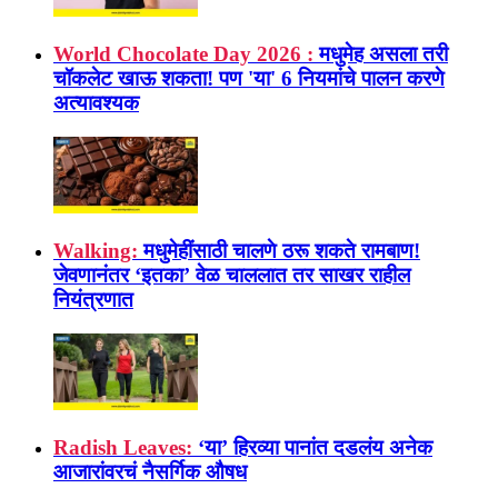
World Chocolate Day 2026 :
मधुमेह असला तरी
चॉकलेट खाऊ शकता! पण 'या' 6 नियमांचे पालन करणे
अत्यावश्यक
Walking:
मधुमेहींसाठी चालणे ठरू शकते रामबाण!
जेवणानंतर ‘इतका’ वेळ चाललात तर साखर राहील
नियंत्रणात
Radish Leaves:
‘या’ हिरव्या पानांत दडलंय अनेक
आजारांवरचं नैसर्गिक औषध