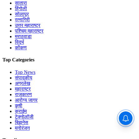
सातारा
हिंगोली
सोलापूर
रत्नागिरी
उत्तर महाराष्ट्र
पश्चिम महाराष्ट्र
मराठवाडा
विदर्भ
कोंकण
Top Categories
Top News
संपादकीय
अग्रलेख
महाराष्ट्र
राजकारण
आरोग्य जागर
कृषी
क्राईम
टेक्नोलॉजी
बिझनेस
मनोरंजन