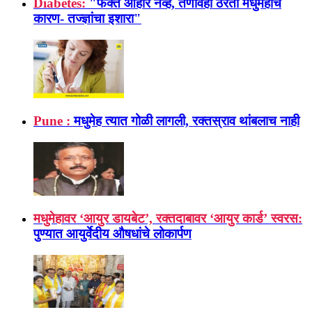
Diabetes:
"फक्त आहार नव्हे, तणावही ठरतो मधुमेहाचे
कारण- तज्ज्ञांचा इशारा"
Pune :
मधुमेह त्यात गोळी लागली, रक्तस्राव थांबलाच नाही
मधुमेहावर ‘आयुर डायबेट’, रक्तदाबावर ‘आयुर कार्ड’ स्वरस:
पुण्यात आयुर्वेदीय औषधांचे लोकार्पण