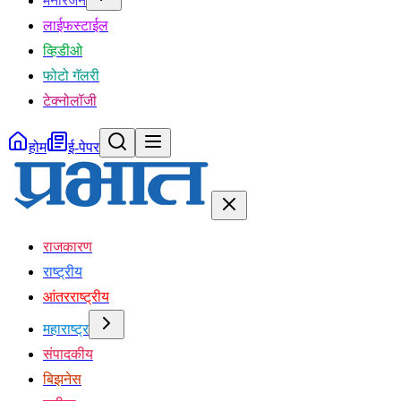
मनोरंजन
लाईफस्टाईल
व्हिडीओ
फोटो गॅलरी
टेक्नोलॉजी
होम
ई-पेपर
राजकारण
राष्ट्रीय
आंतरराष्ट्रीय
महाराष्ट्र
संपादकीय
बिझनेस