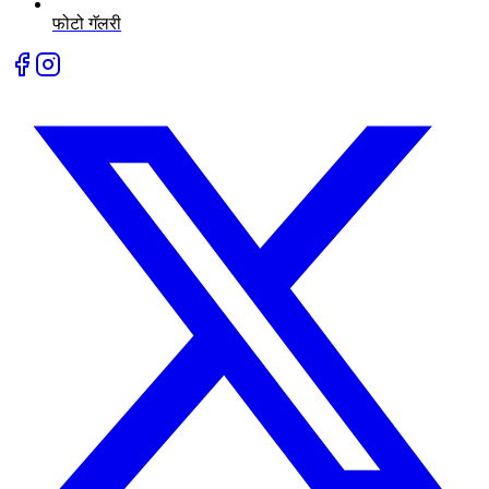
फोटो गॅलरी