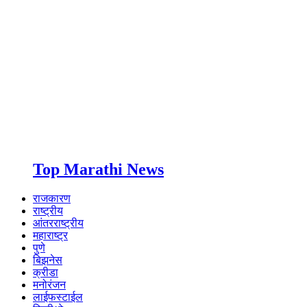
Top Marathi News
राजकारण
राष्ट्रीय
आंतरराष्ट्रीय
महाराष्ट्र
पुणे
बिझनेस
क्रीडा
मनोरंजन
लाईफस्टाईल