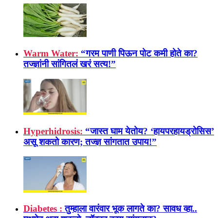
Warm Water:
“गरम पाणी पिऊन पोट कमी होते का?
तज्ज्ञांनी सांगितलं खरं सत्य!”
Hyperhidrosis:
“जास्त घाम येतोय? ‘हायपरहायड्रोसिस’
असू शकतो कारण; तज्ज्ञ सांगतात उपाय!”
Diabetes :
तुम्हाला वारंवार भूक लागते का? सावध व्हा..