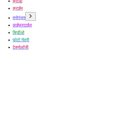
क्रीडा
क्राईम
मनोरंजन
लाईफस्टाईल
व्हिडीओ
फोटो गॅलरी
टेक्नोलॉजी