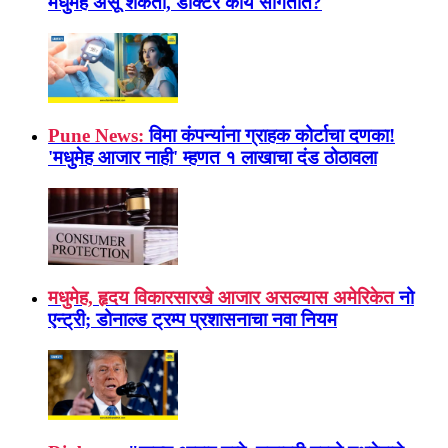
मधुमेह असू शकतो, डॉक्टर काय सांगतात?
Pune News:
विमा कंपन्यांना ग्राहक कोर्टाचा दणका!
'मधुमेह आजार नाही' म्हणत १ लाखाचा दंड ठोठावला
मधुमेह, हृदय विकारसारखे आजार असल्यास अमेरिकेत
नो
एन्ट्री; डोनाल्ड ट्रम्प प्रशासनाचा नवा नियम