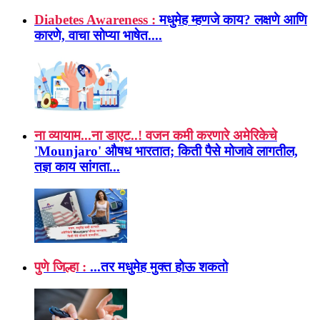
Diabetes Awareness :
मधुमेह म्हणजे काय? लक्षणे आणि
कारणे, वाचा सोप्या भाषेत....
ना व्यायाम...ना डाएट..! वजन कमी करणारे अमेरिकेचे
'Mounjaro' औषध भारतात; किती पैसे मोजावे लागतील,
तज्ञ काय सांगता...
पुणे जिल्हा :
...तर मधुमेह मुक्त होऊ शकतो