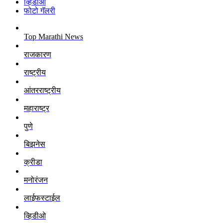
व्हिडीओ
फोटो गॅलरी
Top Marathi News
राजकारण
राष्ट्रीय
आंतरराष्ट्रीय
महाराष्ट्र
पुणे
बिझनेस
क्रीडा
मनोरंजन
लाईफस्टाईल
व्हिडीओ