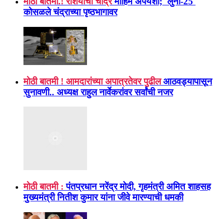
मोठी बातमी.! रशियाची चांद्र
मोहिम अपयशी; 'लुना-25'
कोसळले चंद्राच्या पृष्ठभागावर
मोठी बातमी ! आमदारांच्या अपात्रतेवर पुढील
आठवड्यापासून
सुनावणी.. अध्यक्ष राहुल नार्वेकरांवर सर्वांची नजर
मोठी बातमी :
पंतप्रधान नरेंद्र मोदी, गृहमंत्री अमित शाहसह
मुख्यमंत्री नितीश कुमार यांना जीवे मारण्याची धमकी