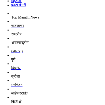
व्हिडीओ
फोटो गॅलरी
Top Marathi News
राजकारण
राष्ट्रीय
आंतरराष्ट्रीय
महाराष्ट्र
पुणे
बिझनेस
क्रीडा
मनोरंजन
लाईफस्टाईल
व्हिडीओ