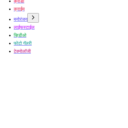
क्रीडा
क्राईम
मनोरंजन
लाईफस्टाईल
व्हिडीओ
फोटो गॅलरी
टेक्नोलॉजी