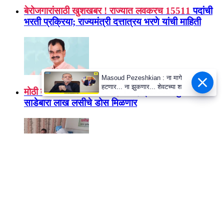
राज्यभरात एकाचवेळी करणार आंदोलन
Masoud Pezeshkian : ना मागे
हटणार... ना झुकणार... शेवटच्या श
बेरोजगारांसाठी खुशखबर ! राज्यात लवकरच 15511
पदांची
भरती प्रक्रिया; राज्यमंत्री दत्तात्रय भरणे यांची माहिती
मोठी बातमी! राज्याला दिलासा; 12
एप्रिलपर्यंत सुमारे
साडेबारा लाख लसीचे डोस मिळणार