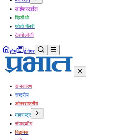
मनोरंजन
लाईफस्टाईल
व्हिडीओ
फोटो गॅलरी
टेक्नोलॉजी
होम
ई-पेपर
राजकारण
राष्ट्रीय
आंतरराष्ट्रीय
महाराष्ट्र
संपादकीय
बिझनेस