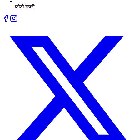
फोटो गॅलरी