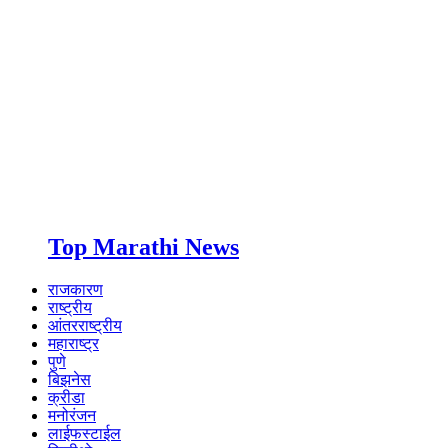
Top Marathi News
राजकारण
राष्ट्रीय
आंतरराष्ट्रीय
महाराष्ट्र
पुणे
बिझनेस
क्रीडा
मनोरंजन
लाईफस्टाईल