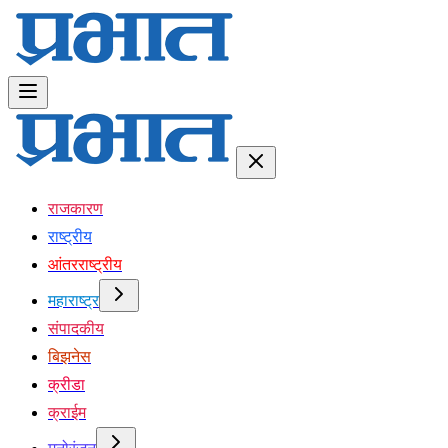
राजकारण
राष्ट्रीय
आंतरराष्ट्रीय
महाराष्ट्र
संपादकीय
बिझनेस
क्रीडा
क्राईम