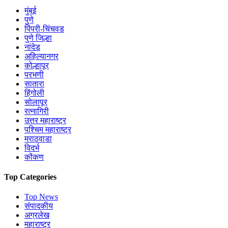
जागांसाठी भाजपच्या संभाव्य उमेदवारांची यादी तयार; रवींद्र
चव्हाण दिल्ली दौऱ्यावर
Rahul Gandhi :
"नरेंद्र मोदी, अमित शाह अन् RSS
गद्दार" ; राहुल गांधींचे वादग्रस्त वक्तव्य
Bangladesh border :
बांगलादेश सीमेवर कुंपणाच्या
कामाला गती; ४५० किलोमीटरचा भाग आहे कुंपणविरहित
Suvendu Adhikari :
कोलकाताचे ब्रिगेड ग्राऊंड
सज्ज.! दुर्गा मूर्तीपासून ते झालमुरीपर्यंतची तयारी, शपथविधी
सोहळ्यात दिसणार बंगाल संस्कृतीची झलक
West Bengal:
ज्याठिकाणी पंतप्रधान मोदींनी खाल्ली
'झालमुरी' तिथे भाजपची सरशी ; झाडग्राम मतदारसंघात