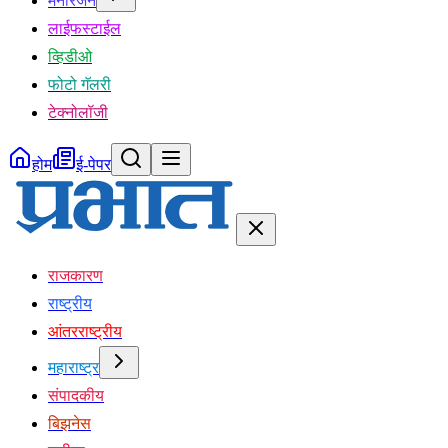
मनोरंजन
लाईफस्टाईल
व्हिडीओ
फोटो गॅलरी
टेक्नोलॉजी
होम
ई-पेपर
राजकारण
राष्ट्रीय
आंतरराष्ट्रीय
महाराष्ट्र
संपादकीय
बिझनेस