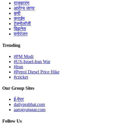
भाजप उमेदवार आघाडीवर
West bengal assembly election results:
बंगालमध्ये
भाजपने पार केला बहुमताचा आकडा ; ममता बॅनर्जींना मोठा
धक्का
Election Results 2026:
पश्चिम बंगालमध्ये ममता
बॅनर्जींना मोठा धक्का ; भवानीपूरमध्ये सुवेंदू अधिकारी ३ हजार
मतांनी आघाडीवर
West Bengal:
पश्चिम बंगालमध्ये सत्ता पालटाचे वारे? ;
मतमोजणीच्या पहिल्या तासांत ट्विस्ट
Election Results 2026:
पश्चिम बंगालमध्ये मतमोजणीला