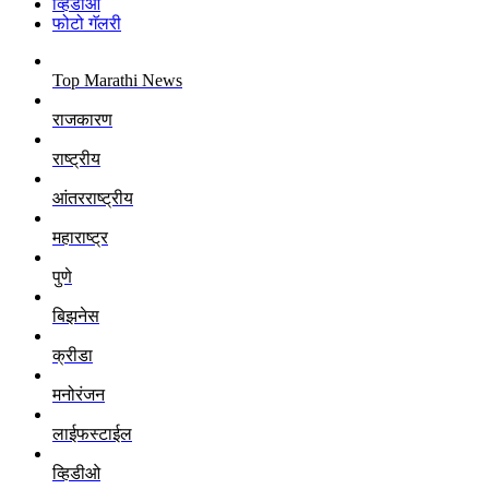
व्हिडीओ
फोटो गॅलरी
Top Marathi News
राजकारण
राष्ट्रीय
आंतरराष्ट्रीय
महाराष्ट्र
पुणे
बिझनेस
क्रीडा
मनोरंजन
लाईफस्टाईल
व्हिडीओ