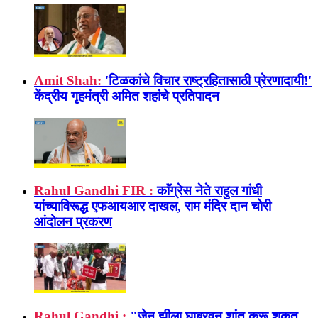
Amit Shah:
'टिळकांचे विचार राष्ट्रहितासाठी प्रेरणादायी!'
केंद्रीय गृहमंत्री अमित शहांचे प्रतिपादन
Rahul Gandhi FIR :
काॅंग्रेस नेते राहुल गांधी
यांच्याविरूद्ध एफआयआर दाखल, राम मंदिर दान चोरी
आंदोलन प्रकरण
Rahul Gandhi :
"जेन झीला घाबरवून शांत करू शकत