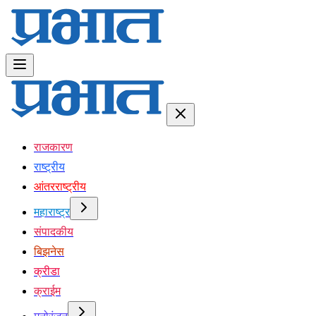
राजकारण
राष्ट्रीय
आंतरराष्ट्रीय
महाराष्ट्र
संपादकीय
बिझनेस
क्रीडा
क्राईम