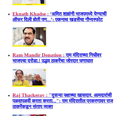
Eknath Khadse :
‘अमित शाहांनी भाजपमध्ये येण्याची
ऑफर दिली होती पण...’; एकनाथ खडसेंचा गौप्यस्फोट
Ram Mandir Donation :
राम मंदिराच्या निधीवर
भाजपचा दरोडा.! उद्धव ठाकरेंचा जोरदार घणाघात
Raj Thackeray :
"दुसऱ्या पक्षाच्या खासदार, आमदारांची
पळवापळवी करता करता..."; राम मंदिरातील प्रकरणावर राज
ठाकरेंकडून संताप व्यक्त