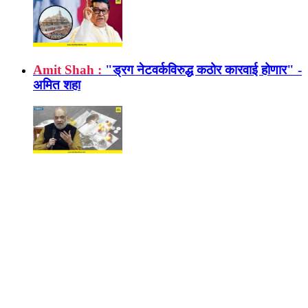
Amit Shah :
"ड्रग नेटवर्कविरुद्ध कठोर कारवाई होणार" -
अमित शहा
Eknath Shinde :
एकनाथ शिंदें थेट मुख्यमंत्री होणार?
'त्या' ट्विटने राजकीय वर्तुळात उडाली खळबळ
Political news:
शिवसेना फुटली आता आणखी एका पक्षात
होणार बंडखोरी ; कॅबिनेट मंत्र्यांच्या दाव्याने एकच खळबळ