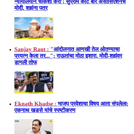
न्यायालयीन चौकशी करा'; सुप्रीम कोर्ट बार असोसिएशनचे
मोदी, शहांना पत्र
Sanjay Raut :
"आंदोलनात आणखी तेल ओतण्याचा
प्रयत्न केला तर..."; राऊतांचा मोठा इशारा, मोदी-शहांवर
डागली तोफ
Eknath Khadse :
भाजप प्रवेशाचा विषय आता संपलेला;
एकनाथ खडसे यांचे स्पष्टीकरण