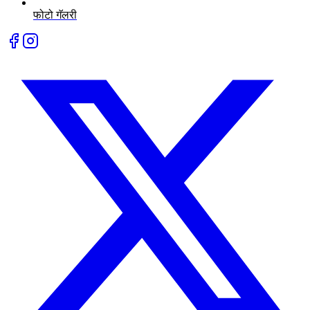
फोटो गॅलरी