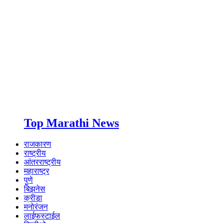
Top Marathi News
राजकारण
राष्ट्रीय
आंतरराष्ट्रीय
महाराष्ट्र
पुणे
बिझनेस
क्रीडा
मनोरंजन
लाईफस्टाईल