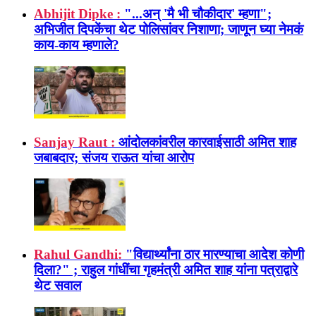
Abhijit Dipke :
"...अन् 'मै भी चौकीदार' म्हणा";
अभिजीत दिपकेंचा थेट पोलिसांवर निशाणा; जाणून घ्या नेमकं
काय-काय म्हणाले?
Sanjay Raut :
आंदोलकांवरील कारवाईसाठी अमित शाह
जबाबदार; संजय राऊत यांचा आरोप
Rahul Gandhi:
"विद्यार्थ्यांना ठार मारण्याचा आदेश कोणी
दिला?" ; राहुल गांधींचा गृहमंत्री अमित शाह यांना पत्राद्वारे
थेट सवाल