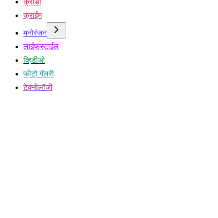
क्रीडा
क्राईम
मनोरंजन
लाईफस्टाईल
व्हिडीओ
फोटो गॅलरी
टेक्नोलॉजी