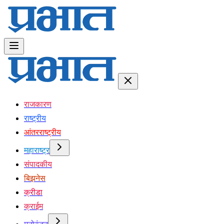
राजकारण
राष्ट्रीय
आंतरराष्ट्रीय
महाराष्ट्र
संपादकीय
बिझनेस
क्रीडा
क्राईम