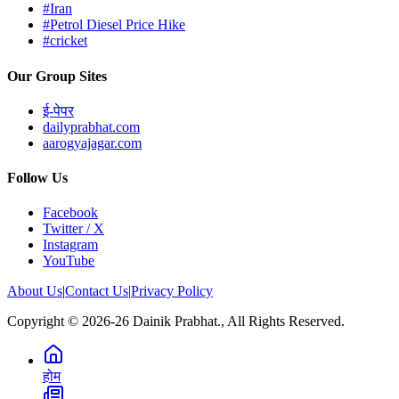
#Iran
#Petrol Diesel Price Hike
#cricket
Our Group Sites
ई-पेपर
dailyprabhat.com
aarogyajagar.com
Follow Us
Facebook
Twitter / X
Instagram
YouTube
About Us
|
Contact Us
|
Privacy Policy
Copyright © 2026-26 Dainik Prabhat., All Rights Reserved.
होम