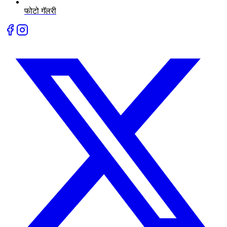
फोटो गॅलरी