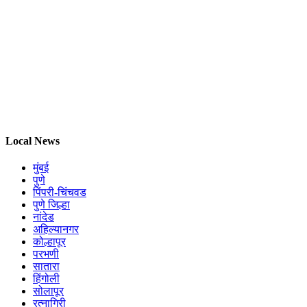
Local News
मुंबई
पुणे
पिंपरी-चिंचवड
पुणे जिल्हा
नांदेड
अहिल्यानगर
कोल्हापूर
परभणी
सातारा
हिंगोली
सोलापूर
रत्नागिरी