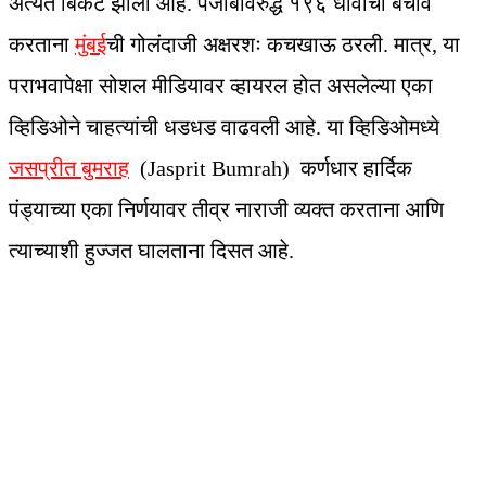
अत्यंत बिकट झाली आहे. पंजाबविरुद्ध १९६ धावांचा बचाव
करताना
मुंबई
ची गोलंदाजी अक्षरशः कचखाऊ ठरली. मात्र, या
पराभवापेक्षा सोशल मीडियावर व्हायरल होत असलेल्या एका
व्हिडिओने चाहत्यांची धडधड वाढवली आहे. या व्हिडिओमध्ये
जसप्रीत बुमराह
(Jasprit Bumrah) कर्णधार हार्दिक
पंड्याच्या एका निर्णयावर तीव्र नाराजी व्यक्त करताना आणि
त्याच्याशी हुज्जत घालताना दिसत आहे.