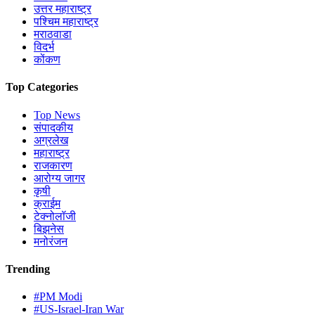
उत्तर महाराष्ट्र
पश्चिम महाराष्ट्र
मराठवाडा
विदर्भ
कोंकण
Top Categories
Top News
संपादकीय
अग्रलेख
महाराष्ट्र
राजकारण
आरोग्य जागर
कृषी
क्राईम
टेक्नोलॉजी
बिझनेस
मनोरंजन
Trending
#PM Modi
#US-Israel-Iran War