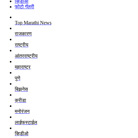
व्हिडीओ
फोटो गॅलरी
Top Marathi News
राजकारण
राष्ट्रीय
आंतरराष्ट्रीय
महाराष्ट्र
पुणे
बिझनेस
क्रीडा
मनोरंजन
लाईफस्टाईल
व्हिडीओ