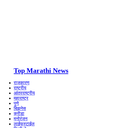
Top Marathi News
राजकारण
राष्ट्रीय
आंतरराष्ट्रीय
महाराष्ट्र
पुणे
बिझनेस
क्रीडा
मनोरंजन
लाईफस्टाईल