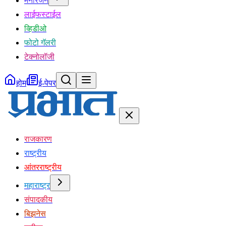
मनोरंजन
लाईफस्टाईल
व्हिडीओ
फोटो गॅलरी
टेक्नोलॉजी
होम
ई-पेपर
राजकारण
राष्ट्रीय
आंतरराष्ट्रीय
महाराष्ट्र
संपादकीय
बिझनेस