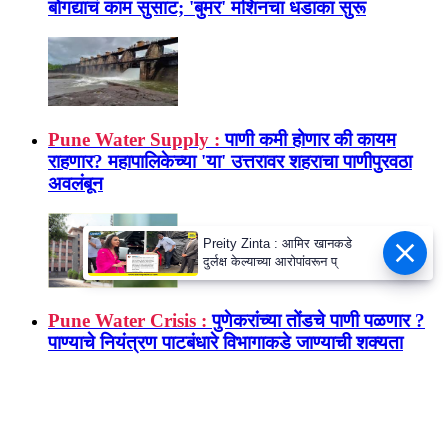
बोगद्याचं काम सुसाट; 'बुमर' मशिनचा धडाका सुरू
Pune Water Supply :
पाणी कमी होणार की कायम
राहणार? महापालिकेच्या 'या' उत्तरावर शहराचा पाणीपुरवठा
अवलंबून
Preity Zinta : आमिर खानकडे
दुर्लक्ष केल्याच्या आरोपांवरून प्
Pune Water Crisis :
पुणेकरांच्या तोंडचे पाणी पळणार ?
पाण्याचे नियंत्रण पाटबंधारे विभागाकडे जाण्याची शक्यता