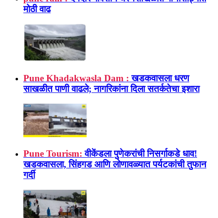
मोठी वाढ
Pune Khadakwasla Dam :
खडकवासला धरण
साखळीत पाणी वाढले; नागरिकांना दिला सतर्कतेचा इशारा
Pune Tourism:
वीकेंडला पुणेकरांची निसर्गाकडे धाव!
खडकवासला, सिंहगड आणि लोणावळ्यात पर्यटकांची तुफान
गर्दी