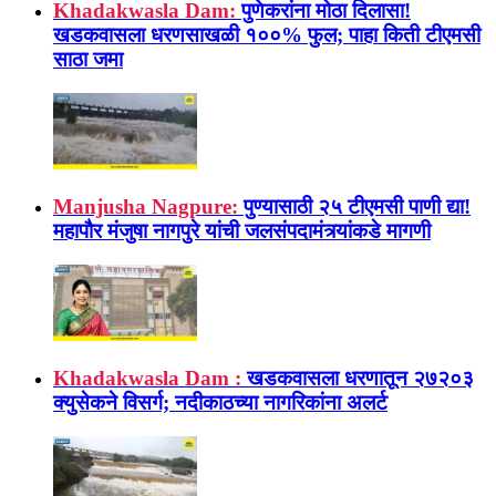
Khadakwasla Dam:
पुणेकरांना मोठा दिलासा!
खडकवासला धरणसाखळी १००% फुल; पाहा किती टीएमसी
साठा जमा
Manjusha Nagpure:
पुण्यासाठी २५ टीएमसी पाणी द्या!
महापौर मंजुषा नागपुरे यांची जलसंपदामंत्र्यांकडे मागणी
Khadakwasla Dam :
खडकवासला धरणातून २७२०३
क्युसेकने विसर्ग; नदीकाठच्या नागरिकांना अलर्ट