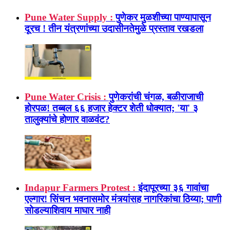
Pune Water Supply :
पुणेकर मुळशीच्या पाण्यापासून
दूरच ! तीन यंत्रणांच्या उदासीनतेमुळे प्रस्ताव रखडला
Pune Water Crisis :
पुणेकरांची चंगळ, बळीराजाची
होरपळ! तब्बल ६६ हजार हेक्टर शेती धोक्यात; 'या' ३
तालुक्यांचे होणार वाळवंट?
Indapur Farmers Protest :
इंदापूरच्या ३६ गावांचा
एल्गार! सिंचन भवनासमोर मंत्र्यांसह नागरिकांचा ठिय्या; पाणी
सोडल्याशिवाय माघार नाही