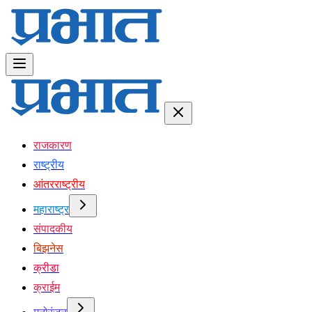
राजकारण
राष्ट्रीय
आंतरराष्ट्रीय
महाराष्ट्र
संपादकीय
बिझनेस
क्रीडा
क्राईम