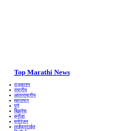
Top Marathi News
राजकारण
राष्ट्रीय
आंतरराष्ट्रीय
महाराष्ट्र
पुणे
बिझनेस
क्रीडा
मनोरंजन
लाईफस्टाईल