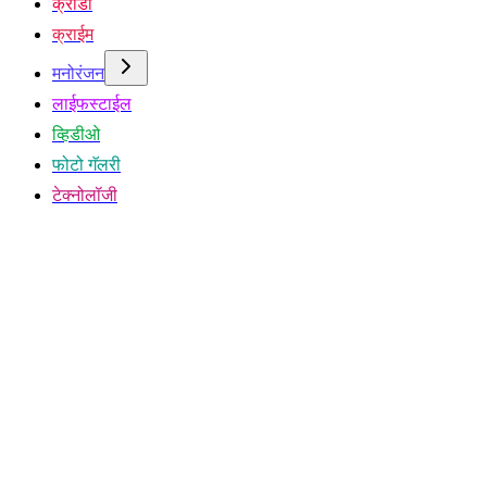
क्रीडा
क्राईम
मनोरंजन
लाईफस्टाईल
व्हिडीओ
फोटो गॅलरी
टेक्नोलॉजी