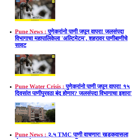
Pune News :
पुणेकरांनो पाणी जपून वापरा! जलसंपदा
विभागाचा महापालिकेला 'अल्टिमेटम', शहरावर पाणीबाणीचे
सावट
Pune Water Crisis :
पुणेकरांनो पाणी जपून वापरा! १५
दिवसांत पाणीपुरवठा बंद होणार? जलसंपदा विभागाचा इशारा'
Pune News :
२.५ TMC पाणी वाचणार! खडकवासला