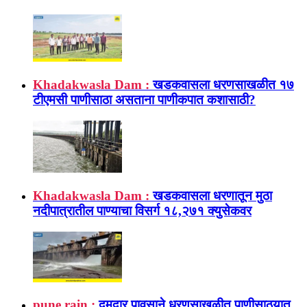
Khadakwasla Dam :
खडकवासला धरणसाखळीत १७
टीएमसी पाणीसाठा असताना पाणीकपात कशासाठी?
Khadakwasla Dam :
खडकवासला धरणातून मुठा
नदीपात्रातील पाण्याचा विसर्ग १८,२७१ क्युसेकवर
pune rain :
दमदार पावसाने धरणसाखळीत पाणीसाठ्यात