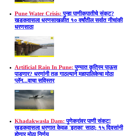
Pune Water Crisis:
पुन्हा पाणीकपातीचे संकट?
खडकवासला धरणसाखळीत १० वर्षांतील सर्वात नीचांकी
धरणसाठा
Artificial Rain In Pune:
पुण्यात कृत्रिम पाऊस
पाडणार? धरणांनी तळ गाठल्याने महापालिकेचा मोठा
प्लॅन...वाचा सविस्तर
Khadakwasla Dam:
पुणेकरांवर पाणी संकट!
खडकवासला धरणात केवळ 'इतका' साठा; १५ दिवसांनी
होणार मोठा निर्णय