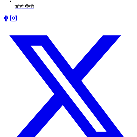
फोटो गॅलरी