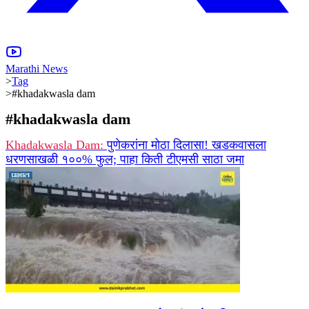
Marathi News
>
Tag
>
#khadakwasla dam
#
khadakwasla dam
Khadakwasla Dam:
पुणेकरांना मोठा दिलासा! खडकवासला
धरणसाखळी १००% फुल; पाहा किती टीएमसी साठा जमा