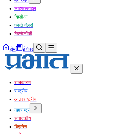
मनोरंजन
लाईफस्टाईल
व्हिडीओ
फोटो गॅलरी
टेक्नोलॉजी
होम
ई-पेपर
राजकारण
राष्ट्रीय
आंतरराष्ट्रीय
महाराष्ट्र
संपादकीय
बिझनेस