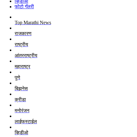
व्हिडीओ
फोटो गॅलरी
Top Marathi News
राजकारण
राष्ट्रीय
आंतरराष्ट्रीय
महाराष्ट्र
पुणे
बिझनेस
क्रीडा
मनोरंजन
लाईफस्टाईल
व्हिडीओ