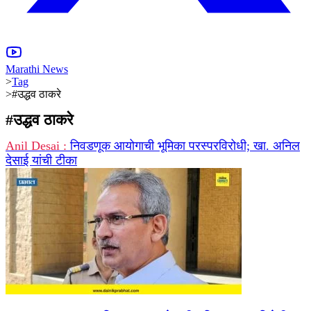
Marathi News
>
Tag
>
#उद्धव ठाकरे
#
उद्धव ठाकरे
Anil Desai :
निवडणूक आयोगाची भूमिका परस्परविरोधी; खा. अनिल
देसाई यांची टीका