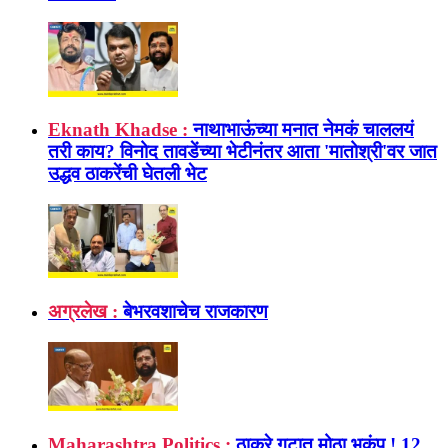
Eknath Khadse :
नाथाभाऊंच्या मनात नेमकं चाललयं
तरी काय? विनोद तावडेंच्या भेटीनंतर आता 'मातोश्री'वर जात
उद्धव ठाकरेंची घेतली भेट
अग्रलेख :
बेभरवशाचेच राजकारण
Maharashtra Politics :
ठाकरे गटात मोठा भूकंप ! 12