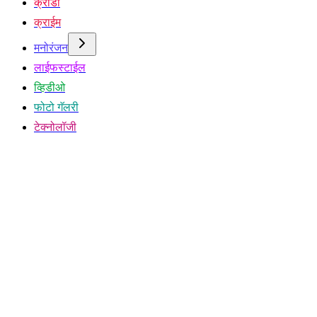
क्रीडा
क्राईम
मनोरंजन
लाईफस्टाईल
व्हिडीओ
फोटो गॅलरी
टेक्नोलॉजी