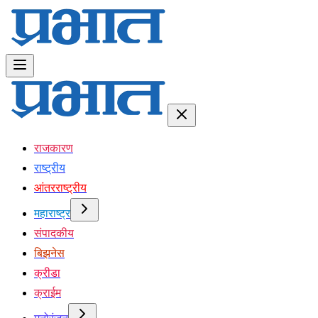
राजकारण
राष्ट्रीय
आंतरराष्ट्रीय
महाराष्ट्र
संपादकीय
बिझनेस
क्रीडा
क्राईम