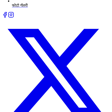
फोटो गॅलरी