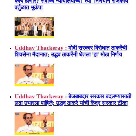
काय होणार? सर्वोच्च न्यायालयाच्या 'त्या' निर्णयाने राजकीय
वर्तुळात भूकंप!
Uddhav Thackeray :
मोदी सरकार विरोधात ठाकरेंची
शिवसेना मैदानात; उद्धव ठाकरेंनी घेतला 'हा' मोठा निर्णय
Uddhav Thackeray :
बेजबाबदार सरकार बदलण्यासाठी
लढा उभारला पाहिजे; उद्धव ठाकरे यांची केंद्र सरकार टीका