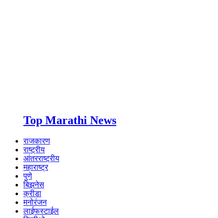
Top Marathi News
राजकारण
राष्ट्रीय
आंतरराष्ट्रीय
महाराष्ट्र
पुणे
बिझनेस
क्रीडा
मनोरंजन
लाईफस्टाईल