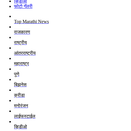
व्हिडीओ
फोटो गॅलरी
Top Marathi News
राजकारण
राष्ट्रीय
आंतरराष्ट्रीय
महाराष्ट्र
पुणे
बिझनेस
क्रीडा
मनोरंजन
लाईफस्टाईल
व्हिडीओ