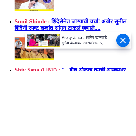
Sunil Shinde :
शिंदेसेनेत जाण्याची चर्चा! अखेर सुनील
शिंदेंनी स्पष्ट शब्दांत सांगून टाकलं म्हणाले....
Preity Zinta : आमिर खानकडे
दुर्लक्ष केल्याच्या आरोपांवरून प्
Shiv Sena (UBT) :
"...हीच ओळख तुमची आयुष्यभर
लोकांमध्ये राहील"; उद्धव ठाकरेंचा शिलेदार सचिन अहिर
यांच्यावर बरसला
अग्रलेख :
निष्ठेला ओहोटी