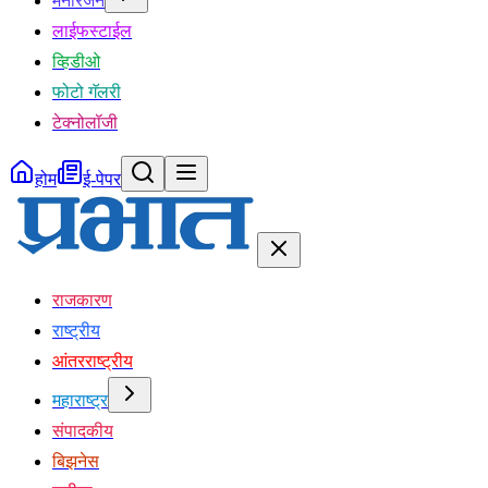
मनोरंजन
लाईफस्टाईल
व्हिडीओ
फोटो गॅलरी
टेक्नोलॉजी
होम
ई-पेपर
राजकारण
राष्ट्रीय
आंतरराष्ट्रीय
महाराष्ट्र
संपादकीय
बिझनेस