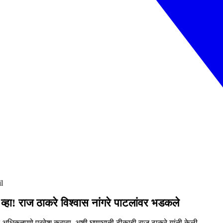
l
व्हा! राज ठाकरे विश्वास नांगरे पाटलांवर भडकले
त अधिकृतपणे प्रवेश करावा, अशी घणाघाती टीकाही राज ठाकरे यांनी केली.