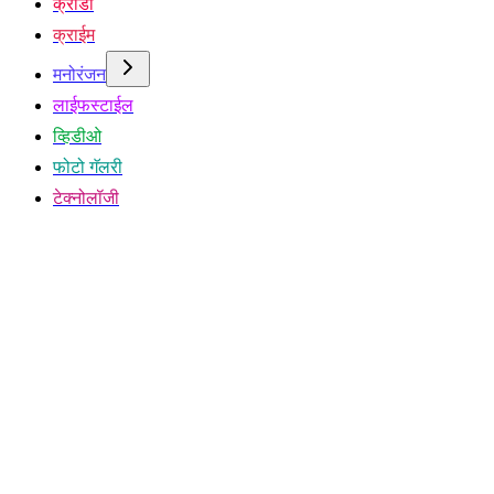
क्रीडा
क्राईम
मनोरंजन
लाईफस्टाईल
व्हिडीओ
फोटो गॅलरी
टेक्नोलॉजी