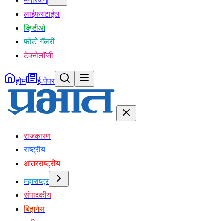
मनोरंजन
लाईफस्टाईल
व्हिडीओ
फोटो गॅलरी
टेक्नोलॉजी
होम
ई-पेपर
राजकारण
राष्ट्रीय
आंतरराष्ट्रीय
महाराष्ट्र
संपादकीय
बिझनेस