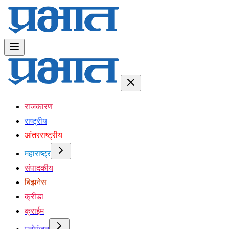
राजकारण
राष्ट्रीय
आंतरराष्ट्रीय
महाराष्ट्र
संपादकीय
बिझनेस
क्रीडा
क्राईम