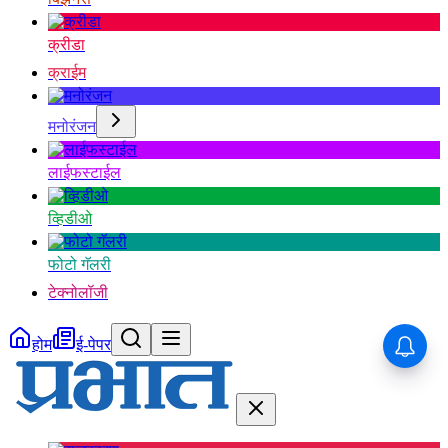
क्रीडा
क्राईम
मनोरंजन
लाईफस्टाईल
व्हिडीओ
फोटो गॅलरी
टेक्नोलॉजी
होम
ई-पेपर