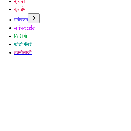
क्रीडा
क्राईम
मनोरंजन
लाईफस्टाईल
व्हिडीओ
फोटो गॅलरी
टेक्नोलॉजी