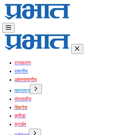
राजकारण
राष्ट्रीय
आंतरराष्ट्रीय
महाराष्ट्र
संपादकीय
बिझनेस
क्रीडा
क्राईम