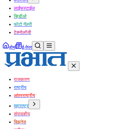
मनोरंजन
लाईफस्टाईल
व्हिडीओ
फोटो गॅलरी
टेक्नोलॉजी
होम
ई-पेपर
राजकारण
राष्ट्रीय
आंतरराष्ट्रीय
महाराष्ट्र
संपादकीय
बिझनेस