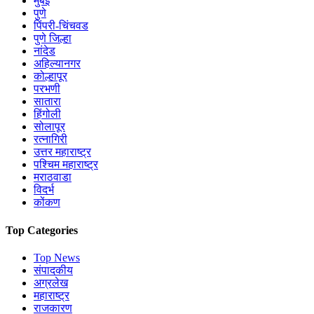
मुंबई
पुणे
पिंपरी-चिंचवड
पुणे जिल्हा
नांदेड
अहिल्यानगर
कोल्हापूर
परभणी
सातारा
हिंगोली
सोलापूर
रत्नागिरी
उत्तर महाराष्ट्र
पश्चिम महाराष्ट्र
मराठवाडा
विदर्भ
कोंकण
Top Categories
Top News
संपादकीय
अग्रलेख
महाराष्ट्र
राजकारण