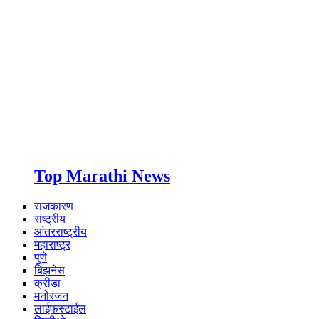
Top Marathi News
राजकारण
राष्ट्रीय
आंतरराष्ट्रीय
महाराष्ट्र
पुणे
बिझनेस
क्रीडा
मनोरंजन
लाईफस्टाईल