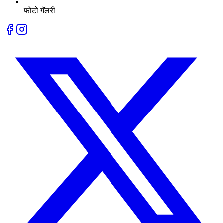
फोटो गॅलरी