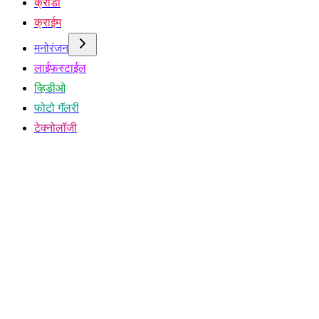
क्रीडा
क्राईम
मनोरंजन
लाईफस्टाईल
व्हिडीओ
फोटो गॅलरी
टेक्नोलॉजी