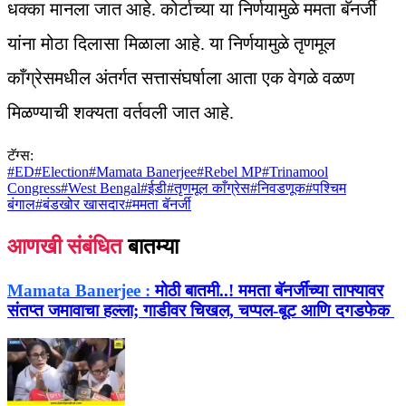
धक्का मानला जात आहे. कोर्टाच्या या निर्णयामुळे ममता बॅनर्जी
यांना मोठा दिलासा मिळाला आहे. या निर्णयामुळे तृणमूल
काँग्रेसमधील अंतर्गत सत्तासंघर्षाला आता एक वेगळे वळण
मिळण्याची शक्यता वर्तवली जात आहे.
टॅग्स:
#
ED
#
Election
#
Mamata Banerjee
#
Rebel MP
#
Trinamool
Congress
#
West Bengal
#
ईडी
#
तृणमूल काँग्रेस
#
निवडणूक
#
पश्चिम
बंगाल
#
बंडखोर खासदार
#
ममता बॅनर्जी
आणखी संबंधित
बातम्या
Mamata Banerjee :
मोठी बातमी..! ममता बॅनर्जींच्या ताफ्यावर
संतप्त जमावाचा हल्ला; गाडीवर चिखल, चप्पल-बूट आणि दगडफेक