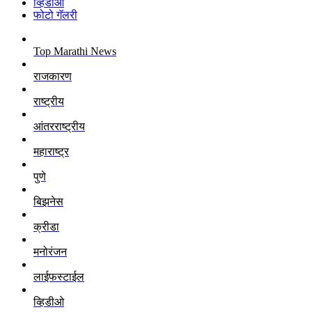
व्हिडीओ
फोटो गॅलरी
Top Marathi News
राजकारण
राष्ट्रीय
आंतरराष्ट्रीय
महाराष्ट्र
पुणे
बिझनेस
क्रीडा
मनोरंजन
लाईफस्टाईल
व्हिडीओ