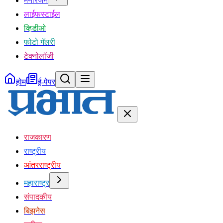
मनोरंजन
लाईफस्टाईल
व्हिडीओ
फोटो गॅलरी
टेक्नोलॉजी
होम
ई-पेपर
राजकारण
राष्ट्रीय
आंतरराष्ट्रीय
महाराष्ट्र
संपादकीय
बिझनेस