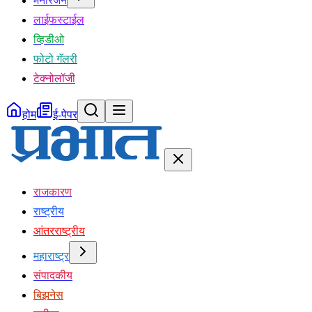
मनोरंजन
लाईफस्टाईल
व्हिडीओ
फोटो गॅलरी
टेक्नोलॉजी
होम
ई-पेपर
राजकारण
राष्ट्रीय
आंतरराष्ट्रीय
महाराष्ट्र
संपादकीय
बिझनेस