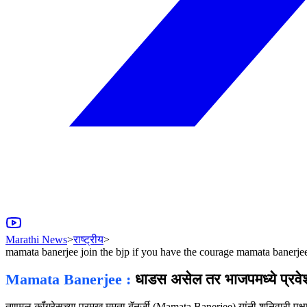
Marathi News
>
राष्ट्रीय
>
mamata banerjee join the bjp if you have the courage mamata banerjees
Mamata Banerjee :
धाडस असेल तर भाजपमध्ये प्रवेश 
तृणमूल कॉंग्रेसच्या प्रमुख ममता बॅनर्जी (Mamata Banerjee) यांनी शनिवारी पक