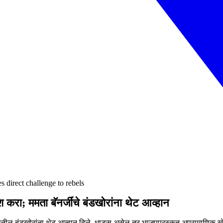
 direct challenge to rebels
करा; ममता बॅनर्जींचे बंडखोरांना थेट आव्हान
्षातील बंडखोरांना थेट आव्हान दिले. धाडस असेल तर भाजपपुरस्कृत अप्रामाणिक खेळ 