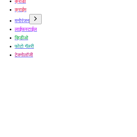
क्रीडा
क्राईम
मनोरंजन
लाईफस्टाईल
व्हिडीओ
फोटो गॅलरी
टेक्नोलॉजी