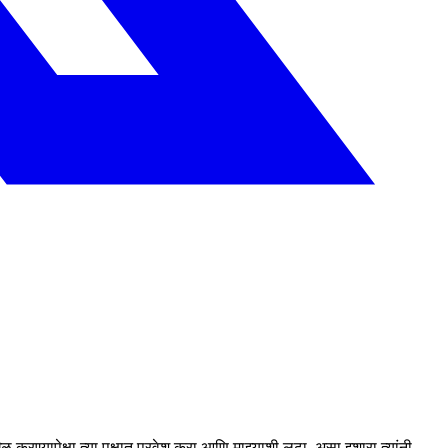
करण्यापेक्षा त्या पक्षात प्रवेश करा आणि माझ्याशी लढा, असा इशारा त्यांनी