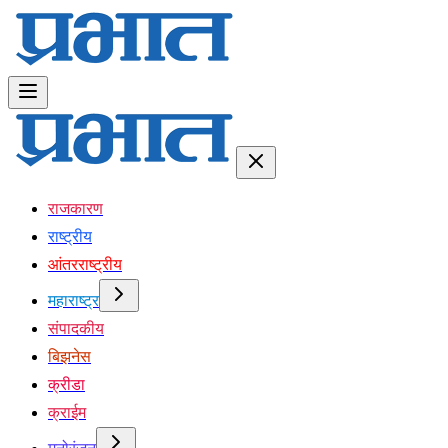
राजकारण
राष्ट्रीय
आंतरराष्ट्रीय
महाराष्ट्र
संपादकीय
बिझनेस
क्रीडा
क्राईम