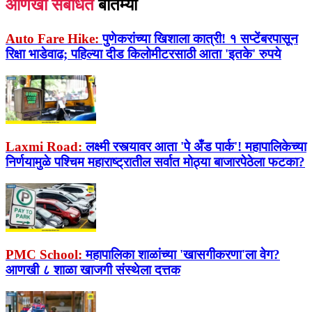
आणखी संबंधित
बातम्या
Auto Fare Hike:
पुणेकरांच्या खिशाला कात्री! १ सप्टेंबरपासून
रिक्षा भाडेवाढ; पहिल्या दीड किलोमीटरसाठी आता 'इतके' रुपये
Laxmi Road:
लक्ष्मी रस्त्यावर आता 'पे अँड पार्क'! महापालिकेच्या
निर्णयामुळे पश्चिम महाराष्ट्रातील सर्वात मोठ्या बाजारपेठेला फटका?
PMC School:
महापालिका शाळांच्या 'खासगीकरणा'ला वेग?
आणखी ८ शाळा खाजगी संस्थेला दत्तक