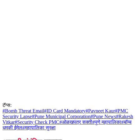
टॅग्स:
#
Bomb Threat Email
#
ID Card Mandatory
#
Pavneet Kaur
#
PMC
Security Lapse
#
Pune Municipal Corporation
#
Pune News
#
Rakesh
Vitkar
#
Security Check PMC
#
ओळखपत्र सक्ती
#
पुणे महापालिका
#
बॉम्ब
धमकी ईमेल
#
महापालिका सुरक्षा