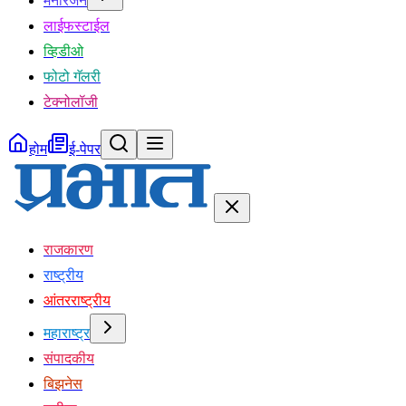
मनोरंजन
लाईफस्टाईल
व्हिडीओ
फोटो गॅलरी
टेक्नोलॉजी
होम
ई-पेपर
राजकारण
राष्ट्रीय
आंतरराष्ट्रीय
महाराष्ट्र
संपादकीय
बिझनेस