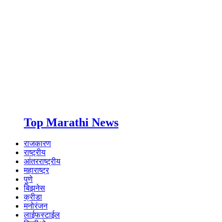
Top Marathi News
राजकारण
राष्ट्रीय
आंतरराष्ट्रीय
महाराष्ट्र
पुणे
बिझनेस
क्रीडा
मनोरंजन
लाईफस्टाईल