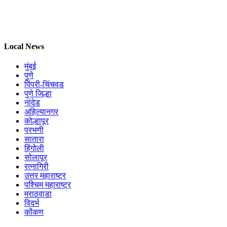
Local News
मुंबई
पुणे
पिंपरी-चिंचवड
पुणे जिल्हा
नांदेड
अहिल्यानगर
कोल्हापूर
परभणी
सातारा
हिंगोली
सोलापूर
रत्नागिरी
उत्तर महाराष्ट्र
पश्चिम महाराष्ट्र
मराठवाडा
विदर्भ
कोंकण