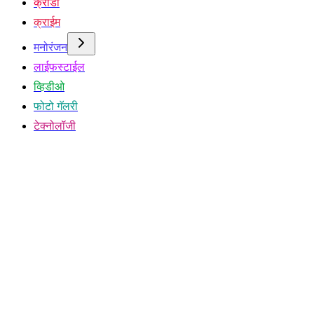
क्रीडा
क्राईम
मनोरंजन
लाईफस्टाईल
व्हिडीओ
फोटो गॅलरी
टेक्नोलॉजी