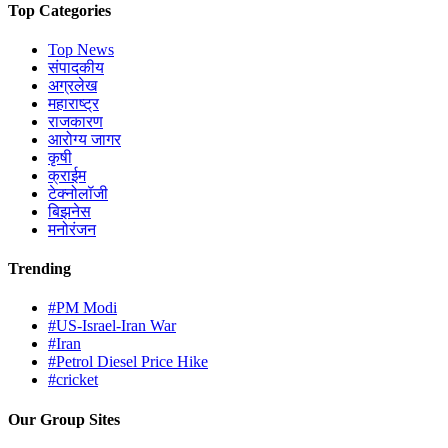
Top Categories
Top News
संपादकीय
अग्रलेख
महाराष्ट्र
राजकारण
आरोग्य जागर
कृषी
क्राईम
टेक्नोलॉजी
बिझनेस
मनोरंजन
Trending
#PM Modi
#US-Israel-Iran War
#Iran
#Petrol Diesel Price Hike
#cricket
Our Group Sites