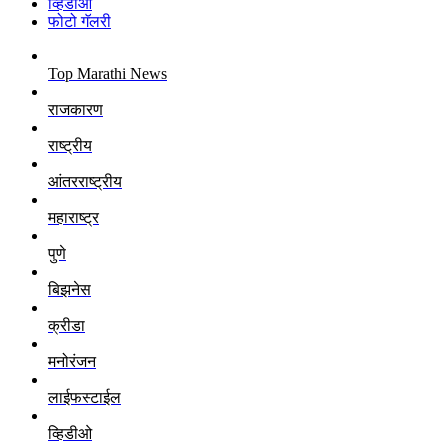
व्हिडीओ
फोटो गॅलरी
Top Marathi News
राजकारण
राष्ट्रीय
आंतरराष्ट्रीय
महाराष्ट्र
पुणे
बिझनेस
क्रीडा
मनोरंजन
लाईफस्टाईल
व्हिडीओ