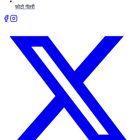
फोटो गॅलरी