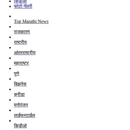
व्हिडीओ
फोटो गॅलरी
Top Marathi News
राजकारण
राष्ट्रीय
आंतरराष्ट्रीय
महाराष्ट्र
पुणे
बिझनेस
क्रीडा
मनोरंजन
लाईफस्टाईल
व्हिडीओ