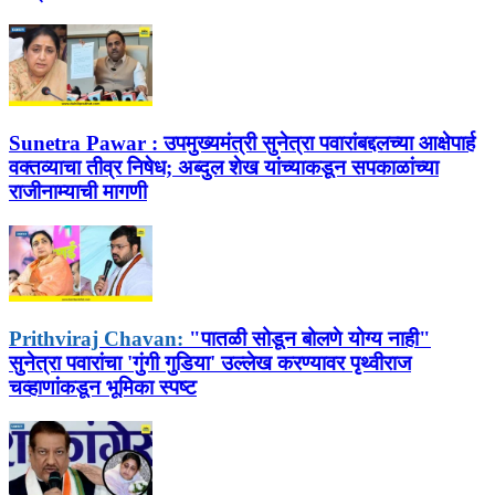
Sunetra Pawar :
उपमुख्यमंत्री सुनेत्रा पवारांबद्दलच्या आक्षेपार्ह
वक्तव्याचा तीव्र निषेध; अब्दुल शेख यांच्याकडून सपकाळांच्या
राजीनाम्याची मागणी
Prithviraj Chavan:
"पातळी सोडून बोलणे योग्य नाही"
सुनेत्रा पवारांचा 'गुंगी गुडिया' उल्लेख करण्यावर पृथ्वीराज
चव्हाणांकडून भूमिका स्पष्ट