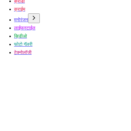
क्रीडा
क्राईम
मनोरंजन
लाईफस्टाईल
व्हिडीओ
फोटो गॅलरी
टेक्नोलॉजी