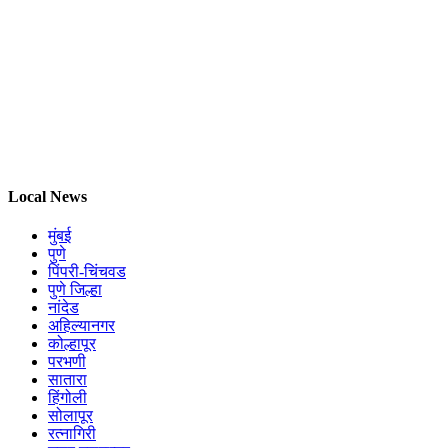
Local News
मुंबई
पुणे
पिंपरी-चिंचवड
पुणे जिल्हा
नांदेड
अहिल्यानगर
कोल्हापूर
परभणी
सातारा
हिंगोली
सोलापूर
रत्नागिरी