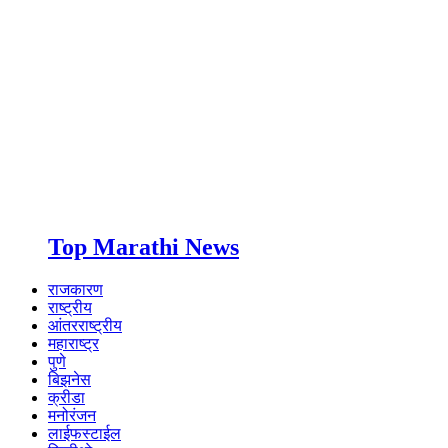
Top Marathi News
राजकारण
राष्ट्रीय
आंतरराष्ट्रीय
महाराष्ट्र
पुणे
बिझनेस
क्रीडा
मनोरंजन
लाईफस्टाईल