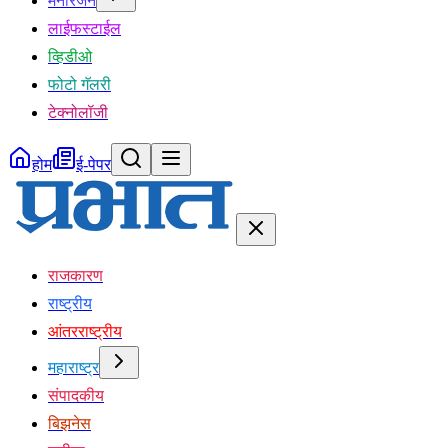
मनोरंजन
लाईफस्टाईल
व्हिडीओ
फोटो गॅलरी
टेक्नोलॉजी
होम
ई-पेपर
राजकारण
राष्ट्रीय
आंतरराष्ट्रीय
महाराष्ट्र
संपादकीय
बिझनेस