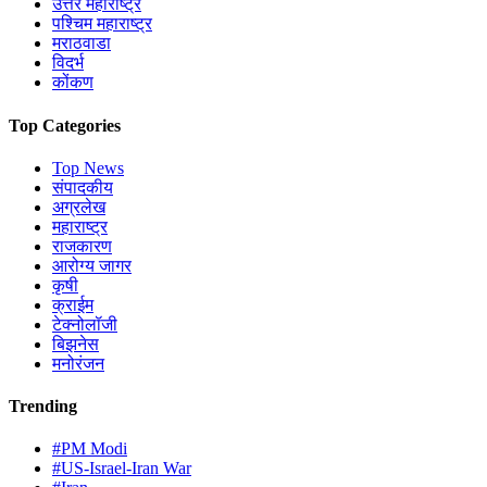
उत्तर महाराष्ट्र
पश्चिम महाराष्ट्र
मराठवाडा
विदर्भ
कोंकण
Top Categories
Top News
संपादकीय
अग्रलेख
महाराष्ट्र
राजकारण
आरोग्य जागर
कृषी
क्राईम
टेक्नोलॉजी
बिझनेस
मनोरंजन
Trending
#PM Modi
#US-Israel-Iran War