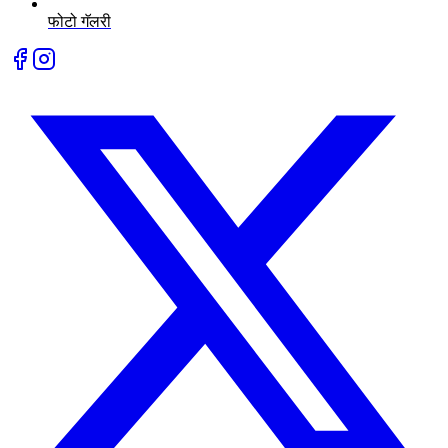
फोटो गॅलरी