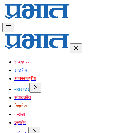
राजकारण
राष्ट्रीय
आंतरराष्ट्रीय
महाराष्ट्र
संपादकीय
बिझनेस
क्रीडा
क्राईम