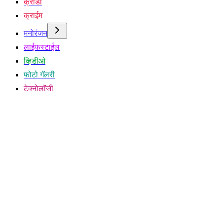
क्रीडा
क्राईम
मनोरंजन
लाईफस्टाईल
व्हिडीओ
फोटो गॅलरी
टेक्नोलॉजी