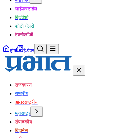
मनोरंजन
लाईफस्टाईल
व्हिडीओ
फोटो गॅलरी
टेक्नोलॉजी
होम
ई-पेपर
राजकारण
राष्ट्रीय
आंतरराष्ट्रीय
महाराष्ट्र
संपादकीय
बिझनेस