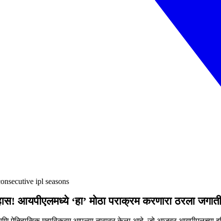
consecutive ipl seasons
ास! आयपीएलमध्ये ‘हा’ मोठा पराक्रम करणारा ठरला जगा
 आणि ऐतिहासिक महाविक्रम आपल्या नावावर केला आहे, जो आजवर आयपीएलच्या इ