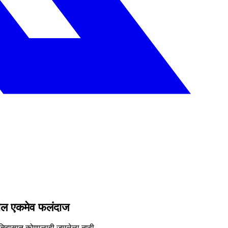
तील एकमेव फलंदाज
तिहासात कोणालाही जमलेला नाही.