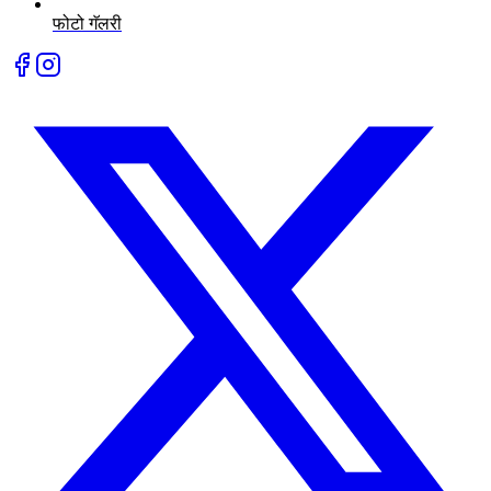
फोटो गॅलरी