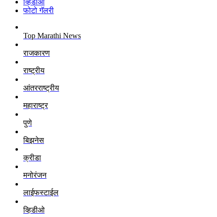
व्हिडीओ
फोटो गॅलरी
Top Marathi News
राजकारण
राष्ट्रीय
आंतरराष्ट्रीय
महाराष्ट्र
पुणे
बिझनेस
क्रीडा
मनोरंजन
लाईफस्टाईल
व्हिडीओ