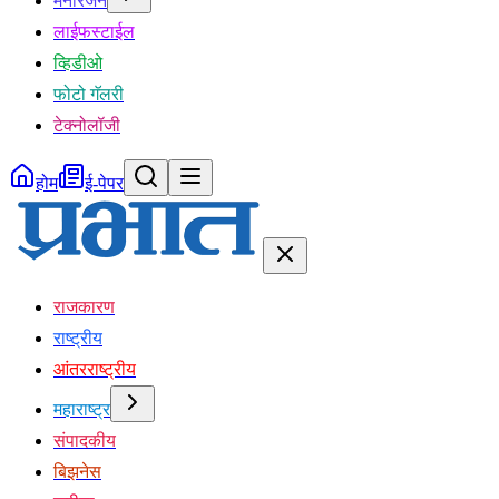
मनोरंजन
लाईफस्टाईल
व्हिडीओ
फोटो गॅलरी
टेक्नोलॉजी
होम
ई-पेपर
राजकारण
राष्ट्रीय
आंतरराष्ट्रीय
महाराष्ट्र
संपादकीय
बिझनेस