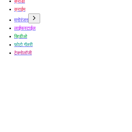
क्रीडा
क्राईम
मनोरंजन
लाईफस्टाईल
व्हिडीओ
फोटो गॅलरी
टेक्नोलॉजी