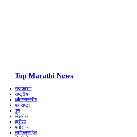
Top Marathi News
राजकारण
राष्ट्रीय
आंतरराष्ट्रीय
महाराष्ट्र
पुणे
बिझनेस
क्रीडा
मनोरंजन
लाईफस्टाईल