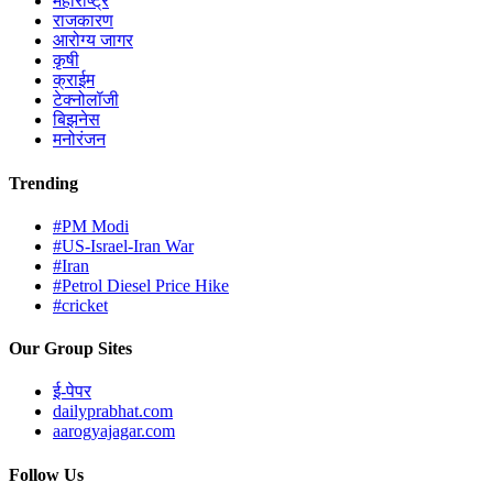
महाराष्ट्र
राजकारण
आरोग्य जागर
कृषी
क्राईम
टेक्नोलॉजी
बिझनेस
मनोरंजन
Trending
#PM Modi
#US-Israel-Iran War
#Iran
#Petrol Diesel Price Hike
#cricket
Our Group Sites
ई-पेपर
dailyprabhat.com
aarogyajagar.com
Follow Us