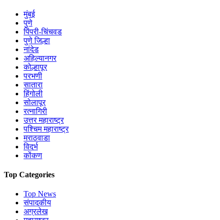
मुंबई
पुणे
पिंपरी-चिंचवड
पुणे जिल्हा
नांदेड
अहिल्यानगर
कोल्हापूर
परभणी
सातारा
हिंगोली
सोलापूर
रत्नागिरी
उत्तर महाराष्ट्र
पश्चिम महाराष्ट्र
मराठवाडा
विदर्भ
कोंकण
Top Categories
Top News
संपादकीय
अग्रलेख