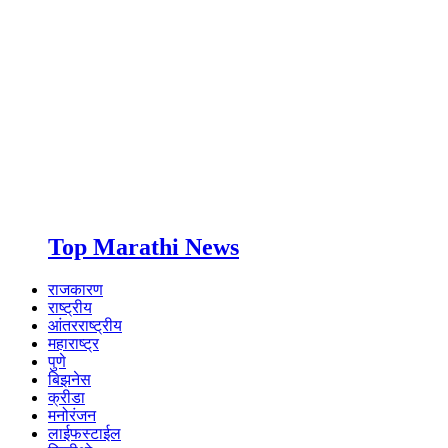
Top Marathi News
राजकारण
राष्ट्रीय
आंतरराष्ट्रीय
महाराष्ट्र
पुणे
बिझनेस
क्रीडा
मनोरंजन
लाईफस्टाईल