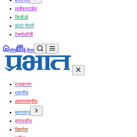
मनोरंजन
लाईफस्टाईल
व्हिडीओ
फोटो गॅलरी
टेक्नोलॉजी
होम
ई-पेपर
राजकारण
राष्ट्रीय
आंतरराष्ट्रीय
महाराष्ट्र
संपादकीय
बिझनेस