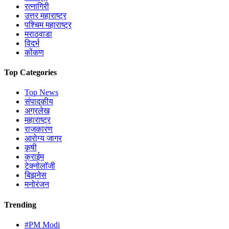
रत्नागिरी
उत्तर महाराष्ट्र
पश्चिम महाराष्ट्र
मराठवाडा
विदर्भ
कोंकण
Top Categories
Top News
संपादकीय
अग्रलेख
महाराष्ट्र
राजकारण
आरोग्य जागर
कृषी
क्राईम
टेक्नोलॉजी
बिझनेस
मनोरंजन
Trending
#PM Modi