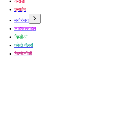
क्रीडा
क्राईम
मनोरंजन
लाईफस्टाईल
व्हिडीओ
फोटो गॅलरी
टेक्नोलॉजी