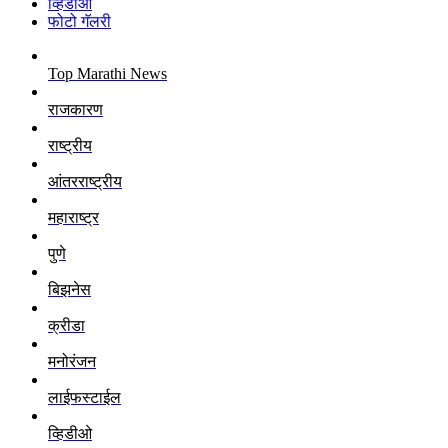
व्हिडीओ
फोटो गॅलरी
Top Marathi News
राजकारण
राष्ट्रीय
आंतरराष्ट्रीय
महाराष्ट्र
पुणे
बिझनेस
क्रीडा
मनोरंजन
लाईफस्टाईल
व्हिडीओ