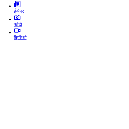
ई-पेपर
फोटो
व्हिडिओ