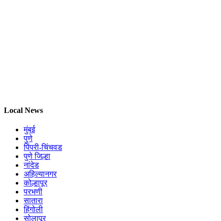
Local News
मुंबई
पुणे
पिंपरी-चिंचवड
पुणे जिल्हा
नांदेड
अहिल्यानगर
कोल्हापूर
परभणी
सातारा
हिंगोली
सोलापूर