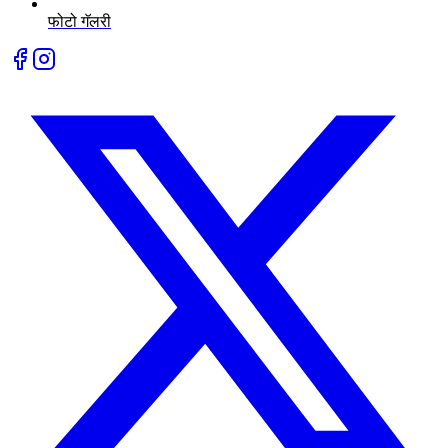
फोटो गॅलरी