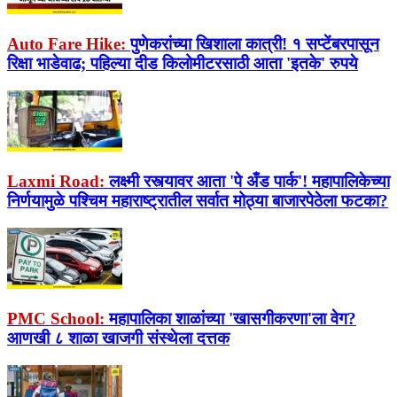
Auto Fare Hike:
पुणेकरांच्या खिशाला कात्री! १ सप्टेंबरपासून
रिक्षा भाडेवाढ; पहिल्या दीड किलोमीटरसाठी आता 'इतके' रुपये
Laxmi Road:
लक्ष्मी रस्त्यावर आता 'पे अँड पार्क'! महापालिकेच्या
निर्णयामुळे पश्चिम महाराष्ट्रातील सर्वात मोठ्या बाजारपेठेला फटका?
PMC School:
महापालिका शाळांच्या 'खासगीकरणा'ला वेग?
आणखी ८ शाळा खाजगी संस्थेला दत्तक