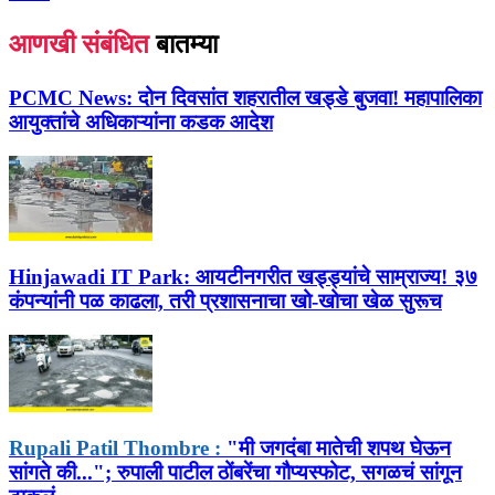
आणखी संबंधित
बातम्या
PCMC News:
दोन दिवसांत शहरातील खड्डे बुजवा! महापालिका
आयुक्तांचे अधिकाऱ्यांना कडक आदेश
Hinjawadi IT Park:
आयटीनगरीत खड्ड्यांचे साम्राज्य! ३७
कंपन्यांनी पळ काढला, तरी प्रशासनाचा खो-खोचा खेळ सुरूच
Rupali Patil Thombre :
"मी जगदंबा मातेची शपथ घेऊन
सांगते की..."; रुपाली पाटील ठोंबरेंचा गौप्यस्फोट, सगळचं सांगून