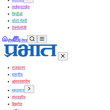
मनोरंजन
लाईफस्टाईल
व्हिडीओ
फोटो गॅलरी
टेक्नोलॉजी
होम
ई-पेपर
राजकारण
राष्ट्रीय
आंतरराष्ट्रीय
महाराष्ट्र
संपादकीय
बिझनेस