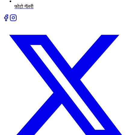
फोटो गॅलरी