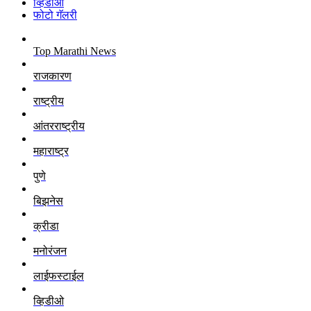
व्हिडीओ
फोटो गॅलरी
Top Marathi News
राजकारण
राष्ट्रीय
आंतरराष्ट्रीय
महाराष्ट्र
पुणे
बिझनेस
क्रीडा
मनोरंजन
लाईफस्टाईल
व्हिडीओ