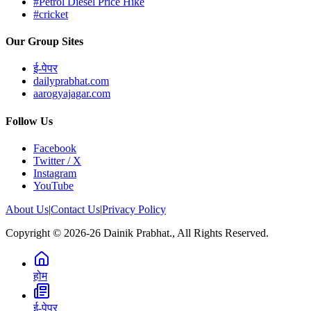
#Petrol Diesel Price Hike
#cricket
Our Group Sites
ई-पेपर
dailyprabhat.com
aarogyajagar.com
Follow Us
Facebook
Twitter / X
Instagram
YouTube
About Us
|
Contact Us
|
Privacy Policy
Copyright © 2026-26 Dainik Prabhat., All Rights Reserved.
होम
ई-पेपर