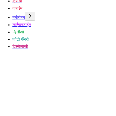
क्रीडा
क्राईम
मनोरंजन
लाईफस्टाईल
व्हिडीओ
फोटो गॅलरी
टेक्नोलॉजी