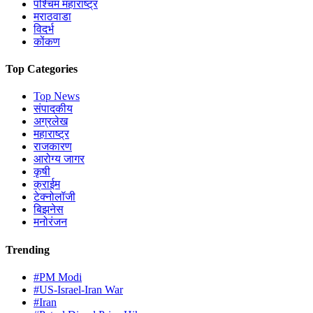
पश्चिम महाराष्ट्र
मराठवाडा
विदर्भ
कोंकण
Top Categories
Top News
संपादकीय
अग्रलेख
महाराष्ट्र
राजकारण
आरोग्य जागर
कृषी
क्राईम
टेक्नोलॉजी
बिझनेस
मनोरंजन
Trending
#PM Modi
#US-Israel-Iran War
#Iran