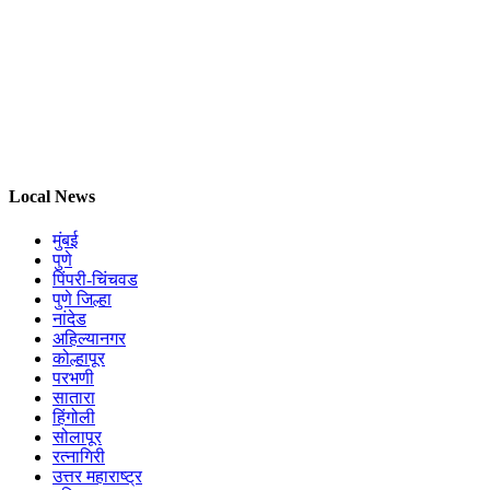
Local News
मुंबई
पुणे
पिंपरी-चिंचवड
पुणे जिल्हा
नांदेड
अहिल्यानगर
कोल्हापूर
परभणी
सातारा
हिंगोली
सोलापूर
रत्नागिरी
उत्तर महाराष्ट्र