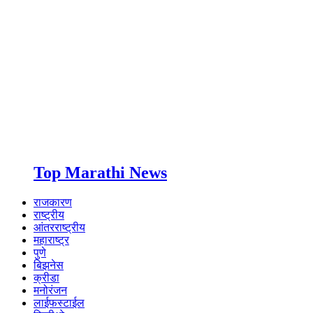
Top Marathi News
राजकारण
राष्ट्रीय
आंतरराष्ट्रीय
महाराष्ट्र
पुणे
बिझनेस
क्रीडा
मनोरंजन
लाईफस्टाईल