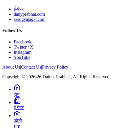
ई-पेपर
dailyprabhat.com
aarogyajagar.com
Follow Us
Facebook
Twitter / X
Instagram
YouTube
About Us
|
Contact Us
|
Privacy Policy
Copyright © 2026-26 Dainik Prabhat., All Rights Reserved.
होम
ई-पेपर
फोटो