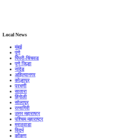
Local News
मुंबई
पुणे
पिंपरी-चिंचवड
पुणे जिल्हा
नांदेड
अहिल्यानगर
कोल्हापूर
परभणी
सातारा
हिंगोली
सोलापूर
रत्नागिरी
उत्तर महाराष्ट्र
पश्चिम महाराष्ट्र
मराठवाडा
विदर्भ
कोंकण