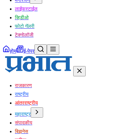
मनोरंजन
लाईफस्टाईल
व्हिडीओ
फोटो गॅलरी
टेक्नोलॉजी
होम
ई-पेपर
राजकारण
राष्ट्रीय
आंतरराष्ट्रीय
महाराष्ट्र
संपादकीय
बिझनेस