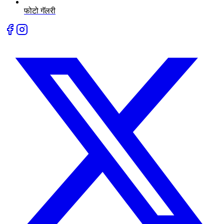
फोटो गॅलरी