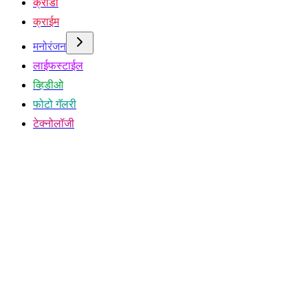
क्रीडा
क्राईम
मनोरंजन
लाईफस्टाईल
व्हिडीओ
फोटो गॅलरी
टेक्नोलॉजी