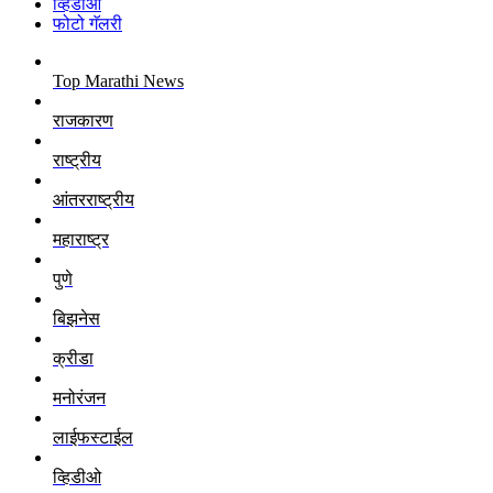
व्हिडीओ
फोटो गॅलरी
Top Marathi News
राजकारण
राष्ट्रीय
आंतरराष्ट्रीय
महाराष्ट्र
पुणे
बिझनेस
क्रीडा
मनोरंजन
लाईफस्टाईल
व्हिडीओ