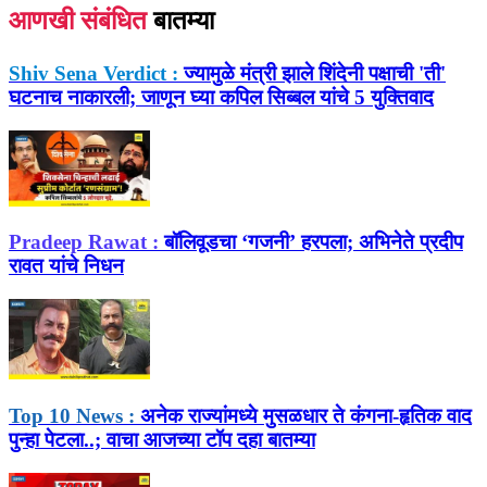
आणखी संबंधित
बातम्या
Shiv Sena Verdict :
ज्यामुळे मंत्री झाले शिंदेनी पक्षाची 'ती'
घटनाच नाकारली; जाणून घ्या कपिल सिब्बल यांचे 5 युक्तिवाद
Pradeep Rawat :
बॉलिवूडचा ‘गजनी’ हरपला; अभिनेते प्रदीप
रावत यांचे निधन
Top 10 News :
अनेक राज्यांमध्ये मुसळधार ते कंगना-हृतिक वाद
पुन्हा पेटला..; वाचा आजच्या टॉप दहा बातम्या