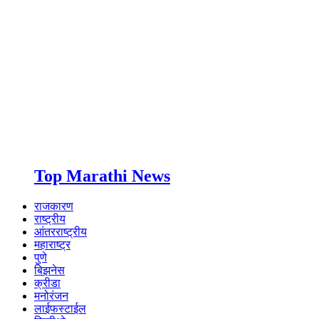
Top Marathi News
राजकारण
राष्ट्रीय
आंतरराष्ट्रीय
महाराष्ट्र
पुणे
बिझनेस
क्रीडा
मनोरंजन
लाईफस्टाईल