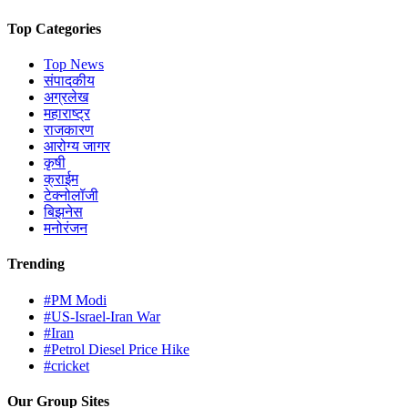
Top Categories
Top News
संपादकीय
अग्रलेख
महाराष्ट्र
राजकारण
आरोग्य जागर
कृषी
क्राईम
टेक्नोलॉजी
बिझनेस
मनोरंजन
Trending
#PM Modi
#US-Israel-Iran War
#Iran
#Petrol Diesel Price Hike
#cricket
Our Group Sites