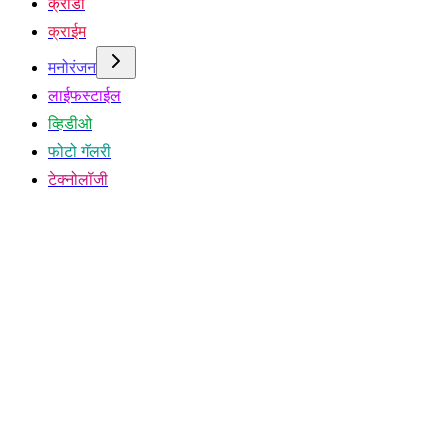
क्रीडा
क्राईम
मनोरंजन
लाईफस्टाईल
व्हिडीओ
फोटो गॅलरी
टेक्नोलॉजी