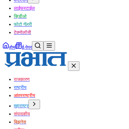
मनोरंजन
लाईफस्टाईल
व्हिडीओ
फोटो गॅलरी
टेक्नोलॉजी
होम
ई-पेपर
राजकारण
राष्ट्रीय
आंतरराष्ट्रीय
महाराष्ट्र
संपादकीय
बिझनेस