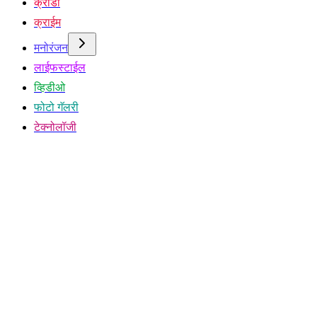
क्रीडा
क्राईम
मनोरंजन
लाईफस्टाईल
व्हिडीओ
फोटो गॅलरी
टेक्नोलॉजी