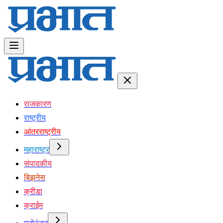
राजकारण
राष्ट्रीय
आंतरराष्ट्रीय
महाराष्ट्र
संपादकीय
बिझनेस
क्रीडा
क्राईम