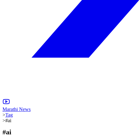
Marathi News
>
Tag
>
#ai
#
ai