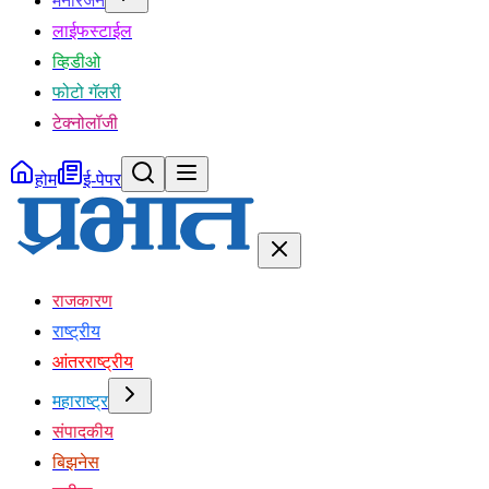
मनोरंजन
लाईफस्टाईल
व्हिडीओ
फोटो गॅलरी
टेक्नोलॉजी
होम
ई-पेपर
राजकारण
राष्ट्रीय
आंतरराष्ट्रीय
महाराष्ट्र
संपादकीय
बिझनेस