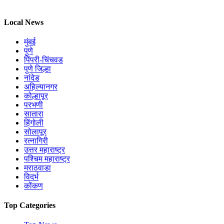
Local News
मुंबई
पुणे
पिंपरी-चिंचवड
पुणे जिल्हा
नांदेड
अहिल्यानगर
कोल्हापूर
परभणी
सातारा
हिंगोली
सोलापूर
रत्नागिरी
उत्तर महाराष्ट्र
पश्चिम महाराष्ट्र
मराठवाडा
विदर्भ
कोंकण
Top Categories