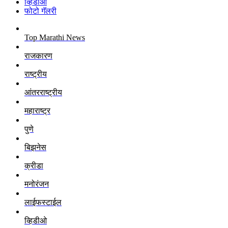
व्हिडीओ
फोटो गॅलरी
Top Marathi News
राजकारण
राष्ट्रीय
आंतरराष्ट्रीय
महाराष्ट्र
पुणे
बिझनेस
क्रीडा
मनोरंजन
लाईफस्टाईल
व्हिडीओ