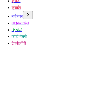
क्रीडा
क्राईम
मनोरंजन
लाईफस्टाईल
व्हिडीओ
फोटो गॅलरी
टेक्नोलॉजी