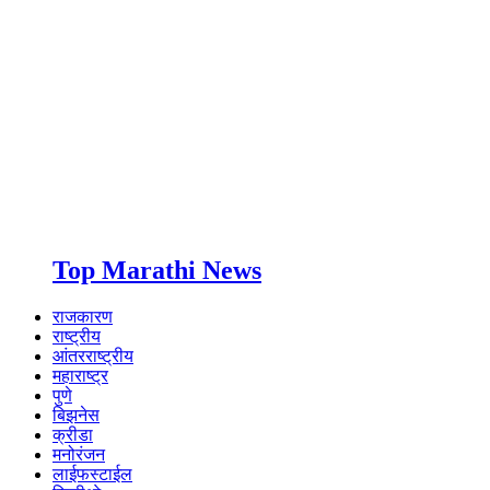
Top Marathi News
राजकारण
राष्ट्रीय
आंतरराष्ट्रीय
महाराष्ट्र
पुणे
बिझनेस
क्रीडा
मनोरंजन
लाईफस्टाईल