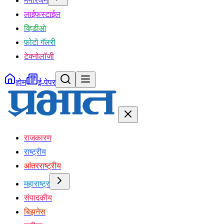
मनोरंजन
लाईफस्टाईल
व्हिडीओ
फोटो गॅलरी
टेक्नोलॉजी
होम
ई-पेपर
राजकारण
राष्ट्रीय
आंतरराष्ट्रीय
महाराष्ट्र
संपादकीय
बिझनेस