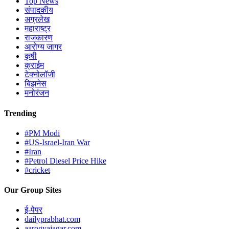
Top News
संपादकीय
अग्रलेख
महाराष्ट्र
राजकारण
आरोग्य जागर
कृषी
क्राईम
टेक्नोलॉजी
बिझनेस
मनोरंजन
Trending
#PM Modi
#US-Israel-Iran War
#Iran
#Petrol Diesel Price Hike
#cricket
Our Group Sites
ई-पेपर
dailyprabhat.com
aarogyajagar.com