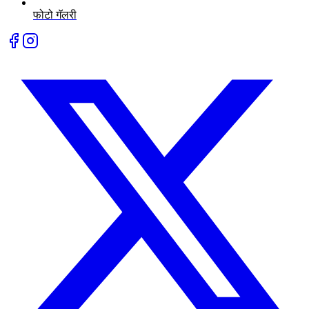
फोटो गॅलरी