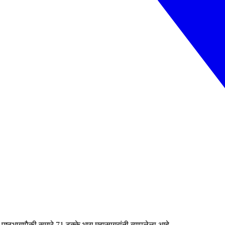
ा पृष्ठभागापैकी सुमारे 71 टक्के भाग महासागरांनी व्यापलेला आहे.