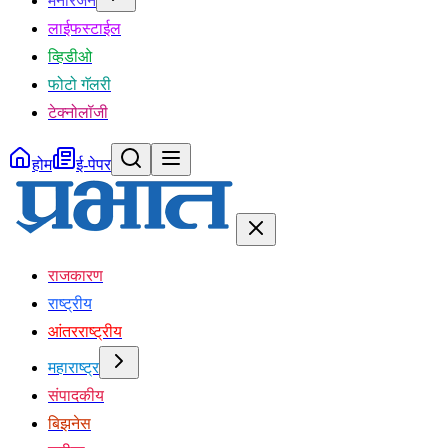
मनोरंजन
लाईफस्टाईल
व्हिडीओ
फोटो गॅलरी
टेक्नोलॉजी
होम
ई-पेपर
राजकारण
राष्ट्रीय
आंतरराष्ट्रीय
महाराष्ट्र
संपादकीय
बिझनेस