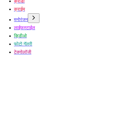
क्रीडा
क्राईम
मनोरंजन
लाईफस्टाईल
व्हिडीओ
फोटो गॅलरी
टेक्नोलॉजी