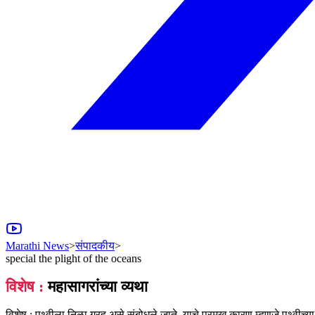
Marathi News
>
संपादकीय
>
special the plight of the oceans
विशेष :
महासागरांच्या व्यथा
विशेष : पृथ्वीला निळा ग्रह असे संबोधले जाते. याचे प्रमुख कारण म्हणजे पृथ्वीच्य