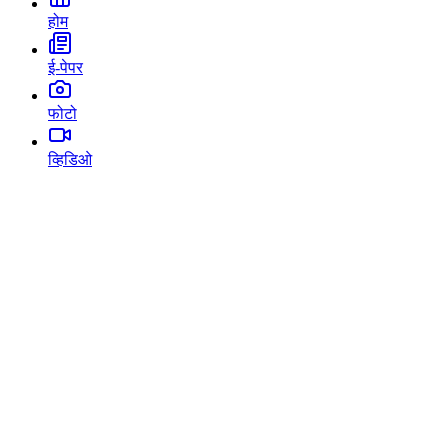
होम
ई-पेपर
फोटो
व्हिडिओ