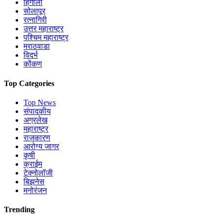
हिंगोली
सोलापूर
रत्नागिरी
उत्तर महाराष्ट्र
पश्चिम महाराष्ट्र
मराठवाडा
विदर्भ
कोंकण
Top Categories
Top News
संपादकीय
अग्रलेख
महाराष्ट्र
राजकारण
आरोग्य जागर
कृषी
क्राईम
टेक्नोलॉजी
बिझनेस
मनोरंजन
Trending