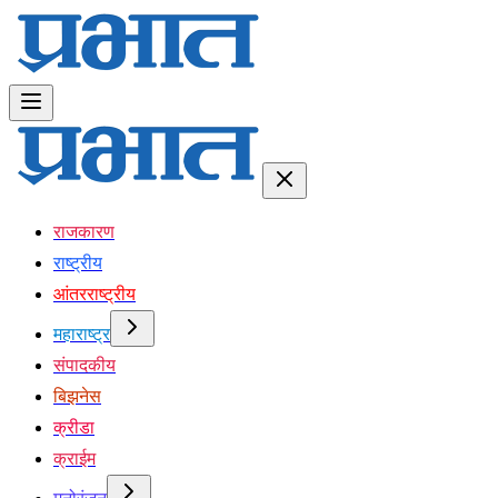
राजकारण
राष्ट्रीय
आंतरराष्ट्रीय
महाराष्ट्र
संपादकीय
बिझनेस
क्रीडा
क्राईम