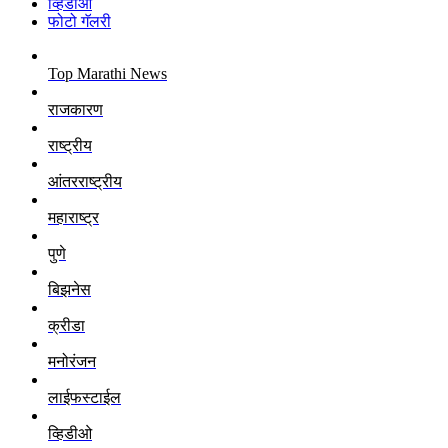
व्हिडीओ
फोटो गॅलरी
Top Marathi News
राजकारण
राष्ट्रीय
आंतरराष्ट्रीय
महाराष्ट्र
पुणे
बिझनेस
क्रीडा
मनोरंजन
लाईफस्टाईल
व्हिडीओ