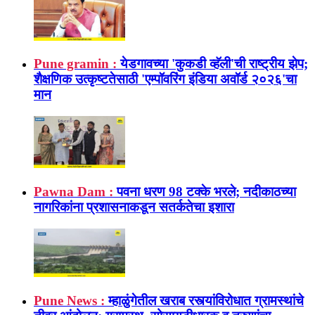
Pune gramin :
येडगावच्या 'कुकडी व्हॅली'ची राष्ट्रीय झेप;
शैक्षणिक उत्कृष्टतेसाठी 'एम्पॉवरिंग इंडिया अवॉर्ड २०२६'चा
मान
Pawna Dam :
पवना धरण 98 टक्के भरले; नदीकाठच्या
नागरिकांना प्रशासनाकडून सतर्कतेचा इशारा
Pune News :
म्हाळुंगेतील खराब रस्त्यांविरोधात ग्रामस्थांचे