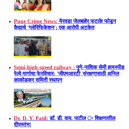
Pune Crime News:
येरवडा जेलबाहेर फटाके फोडून
कैद्याचे 'ग्लोरिफिकेशन'; एक आरोपी अटकेत
Semi-high-speed railway :
पुणे-नाशिक सेमी हायस्पीड
रेल्वे मार्गाचा फेरविचार; 'जीएमआरटी' संरक्षणासाठी अनिल
काकोडकर समिती स्थापन
Dr. D. Y. Patil:
डॉ. डी. वाय. पाटील ः शिक्षणातील
दीपस्तंभ!