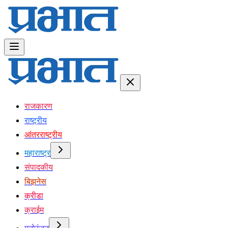
राजकारण
राष्ट्रीय
आंतरराष्ट्रीय
महाराष्ट्र
संपादकीय
बिझनेस
क्रीडा
क्राईम