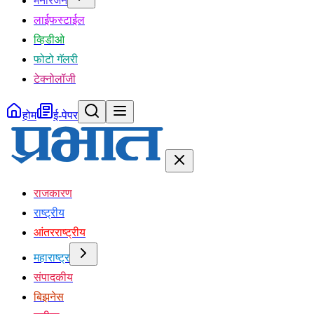
मनोरंजन
लाईफस्टाईल
व्हिडीओ
फोटो गॅलरी
टेक्नोलॉजी
होम
ई-पेपर
राजकारण
राष्ट्रीय
आंतरराष्ट्रीय
महाराष्ट्र
संपादकीय
बिझनेस