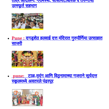
तीव्र आंदोलन; ग्रामस्थ, सोसायटीधारक व तरुणांचा
उत्स्फूर्त सहभाग
Pune :
दगडूशेठ हलवाई दत्त मंदिरात गुरुपौर्णिमा उत्साहात
साजरी
pune:
टाळ-मृदंग आणि विठूनामाच्या गजराने सूर्यदत्त
स्कूलमध्ये अवतरले पंढरपूर