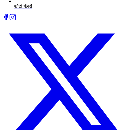
फोटो गॅलरी