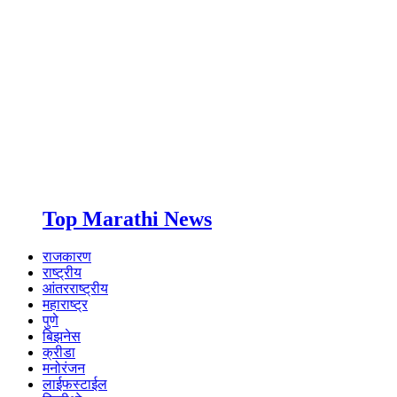
Top Marathi News
राजकारण
राष्ट्रीय
आंतरराष्ट्रीय
महाराष्ट्र
पुणे
बिझनेस
क्रीडा
मनोरंजन
लाईफस्टाईल