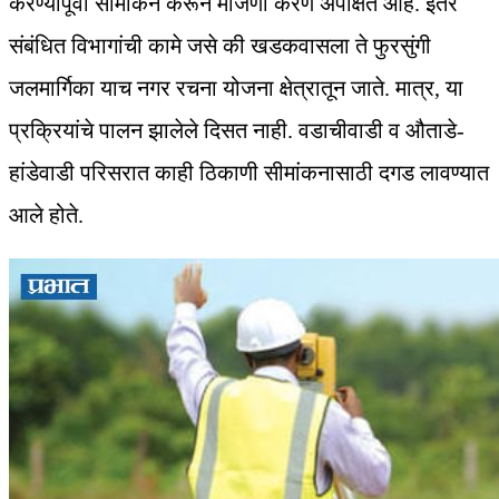
करण्यापूर्वी सीमांकन करून मोजणी करणे अपेक्षित आहे. इतर
संबंधित विभागांची कामे जसे की खडकवासला ते फुरसुंगी
जलमार्गिका याच नगर रचना योजना क्षेत्रातून जाते. मात्र, या
प्रक्रियांचे पालन झालेले दिसत नाही. वडाचीवाडी व औताडे-
हांडेवाडी परिसरात काही ठिकाणी सीमांकनासाठी दगड लावण्यात
आले होते.