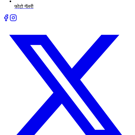
फोटो गॅलरी