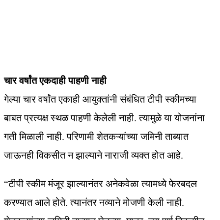
चार वर्षांत एकदाही पाहणी नाही
गेल्‍या चार वर्षांत एकाही आयुक्‍तांनी संबंधित टीपी स्‍कीमच्‍या
बाबत प्रत्‍यक्ष स्‍थळ पाहणी केलेली नाही. त्‍यामुळे या योजनांना
गती मिळाली नाही. परिणामी शेतकऱ्यांच्‍या जमिनी ताब्यात
जाऊनही विकसीत न झाल्‍याने नाराजी व्‍यक्‍त होत आहे.
“टीपी स्‍कीम मंजूर झाल्‍यानंतर अनेकवेळा त्‍यामध्ये फेरबदल
करण्यात आले होते. त्‍यानंतर नव्‍याने मोजणी केली नाही.