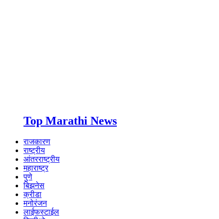
Top Marathi News
राजकारण
राष्ट्रीय
आंतरराष्ट्रीय
महाराष्ट्र
पुणे
बिझनेस
क्रीडा
मनोरंजन
लाईफस्टाईल