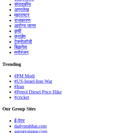
संपादकीय
अग्रलेख
महाराष्ट्र
राजकारण
आरोग्य जागर
कृषी
क्राईम
टेक्नोलॉजी
बिझनेस
मनोरंजन
Trending
#PM Modi
#US-Israel-Iran War
#Iran
#Petrol Diesel Price Hike
#cricket
Our Group Sites
ई-पेपर
dailyprabhat.com
aarogyajagar.com