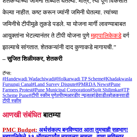
शेतकऱ्यांच्‍या जमिनी ताब्यात घेतल्‍या. मात्र, त्‍या पूर्ण विकसीत
केल्‍या नाहीत. कष्ट करून ज्‍यांनी जमिनी घेतल्‍या. त्‍यांच्‍या
जमिनीचे टीपीमुळे तुकडे पडले. या योजना मार्गी लावण्याबाबत
आयुक्‍तांना भेटल्‍यानंतर ते टीपी योजना पुणे
महापालिकेकडे
वर्ग
झाल्‍याचे सांगतात. शेतकऱ्यांनी दाद कुणाकडे मागायची.”
– सुजित शिळीमकर, शेतकरी
टॅग्स:
#
Handewadi Wadachiwadi
#
Holkarwadi TP Scheme
#
Khadakwasla
Fursungi Canal
#
Land Survey Dispute
#
PMRDA News
#
Pune
Farmers Protest
#
Pune Municipal Corporation
#
Sujit Shilimkar
#
TP
Scheme Pune
#
टीपी स्कीम पुणे
#
पीएमआरडीए न्यूज
#
हांडेवाडी
#
होळकरवाडी
टीपी स्कीम
आणखी संबंधित
बातम्या
PMC Budget:
अर्थसंकल्प बनविण्यात आता तुमचाही सहभाग!
महापालिकेने ३१ ऑगस्टपर्यंत मागवल्या सूचना...वाचा सविस्तर