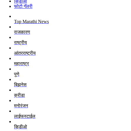
व्हिडीओ
फोटो गॅलरी
Top Marathi News
राजकारण
राष्ट्रीय
आंतरराष्ट्रीय
महाराष्ट्र
पुणे
बिझनेस
क्रीडा
मनोरंजन
लाईफस्टाईल
व्हिडीओ