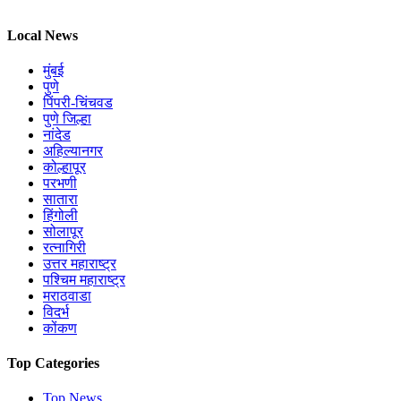
Local News
मुंबई
पुणे
पिंपरी-चिंचवड
पुणे जिल्हा
नांदेड
अहिल्यानगर
कोल्हापूर
परभणी
सातारा
हिंगोली
सोलापूर
रत्नागिरी
उत्तर महाराष्ट्र
पश्चिम महाराष्ट्र
मराठवाडा
विदर्भ
कोंकण
Top Categories
Top News