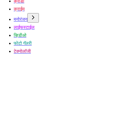
क्रीडा
क्राईम
मनोरंजन
लाईफस्टाईल
व्हिडीओ
फोटो गॅलरी
टेक्नोलॉजी