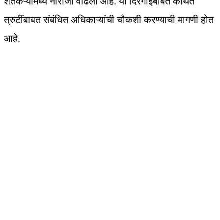
शेतकऱ्यांमध्ये नाराजी वाढली आहे. या दिरंगाईबाबत कथित
त्रुटींबाबत संबंधित अधिकाऱ्यांची चौकशी करण्याची मागणी होत
आहे.