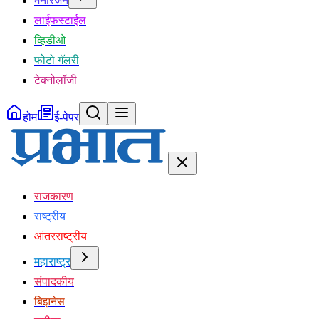
मनोरंजन
लाईफस्टाईल
व्हिडीओ
फोटो गॅलरी
टेक्नोलॉजी
होम
ई-पेपर
राजकारण
राष्ट्रीय
आंतरराष्ट्रीय
महाराष्ट्र
संपादकीय
बिझनेस