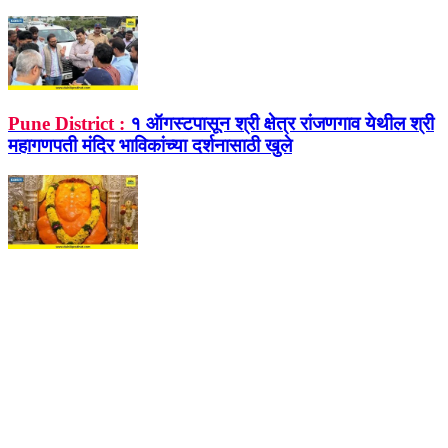
Pune District :
१ ऑगस्टपासून श्री क्षेत्र रांजणगाव येथील श्री
महागणपती मंदिर भाविकांच्या दर्शनासाठी खुले