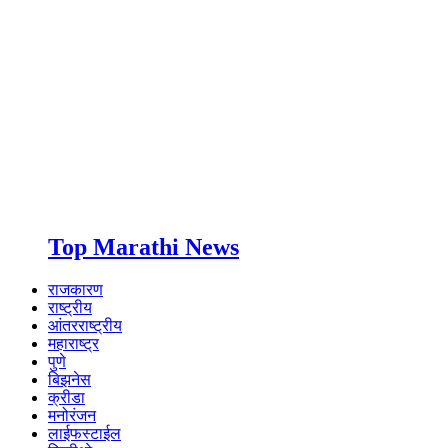
Top Marathi News
राजकारण
राष्ट्रीय
आंतरराष्ट्रीय
महाराष्ट्र
पुणे
बिझनेस
क्रीडा
मनोरंजन
लाईफस्टाईल