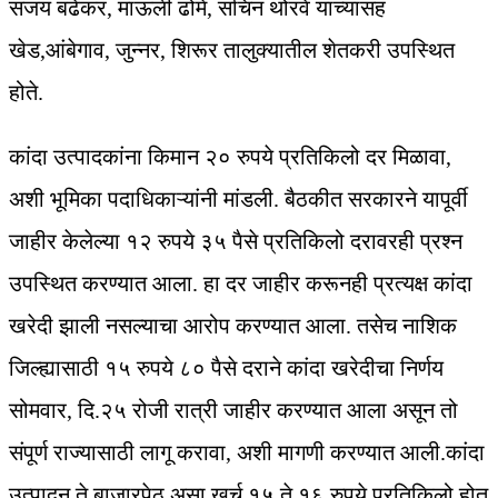
संजय बढेकर, माऊली ढोमे, सचिन थोरवे यांच्यासह
खेड,आंबेगाव, जुन्नर, शिरूर तालुक्यातील शेतकरी उपस्थित
होते.
कांदा उत्पादकांना किमान २० रुपये प्रतिकिलो दर मिळावा,
अशी भूमिका पदाधिकाऱ्यांनी मांडली. बैठकीत सरकारने यापूर्वी
जाहीर केलेल्या १२ रुपये ३५ पैसे प्रतिकिलो दरावरही प्रश्न
उपस्थित करण्यात आला. हा दर जाहीर करूनही प्रत्यक्ष कांदा
खरेदी झाली नसल्याचा आरोप करण्यात आला. तसेच नाशिक
जिल्ह्यासाठी १५ रुपये ८० पैसे दराने कांदा खरेदीचा निर्णय
सोमवार, दि.२५ रोजी रात्री जाहीर करण्यात आला असून तो
संपूर्ण राज्यासाठी लागू करावा, अशी मागणी करण्यात आली.कांदा
उत्पादन ते बाजारपेठ असा खर्च १५ ते १६ रुपये प्रतिकिलो होत