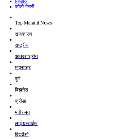
व्हिडीओ
फोटो गॅलरी
Top Marathi News
राजकारण
राष्ट्रीय
आंतरराष्ट्रीय
महाराष्ट्र
पुणे
बिझनेस
क्रीडा
मनोरंजन
लाईफस्टाईल
व्हिडीओ