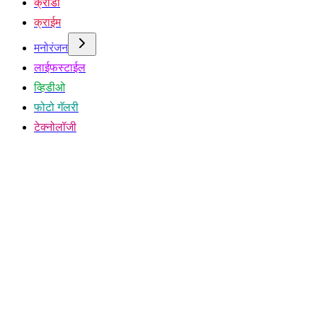
क्रीडा
क्राईम
मनोरंजन
लाईफस्टाईल
व्हिडीओ
फोटो गॅलरी
टेक्नोलॉजी