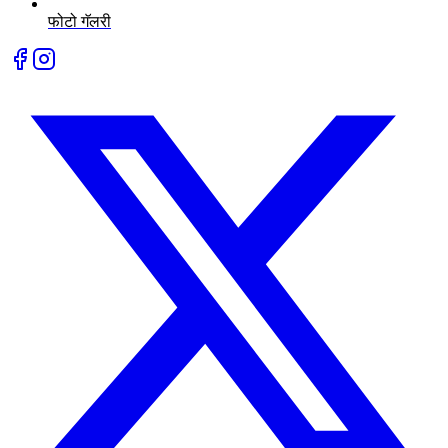
फोटो गॅलरी