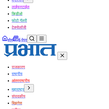
मनोरंजन
लाईफस्टाईल
व्हिडीओ
फोटो गॅलरी
टेक्नोलॉजी
होम
ई-पेपर
राजकारण
राष्ट्रीय
आंतरराष्ट्रीय
महाराष्ट्र
संपादकीय
बिझनेस