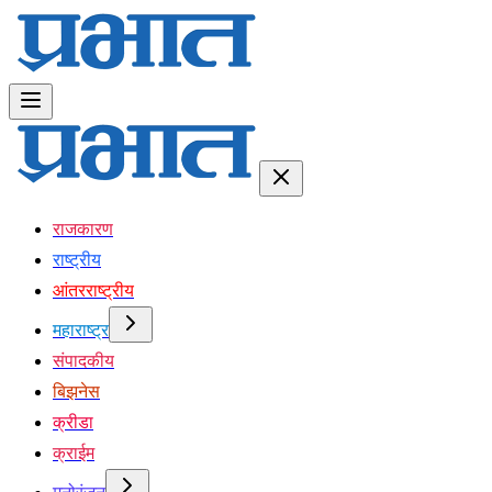
राजकारण
राष्ट्रीय
आंतरराष्ट्रीय
महाराष्ट्र
संपादकीय
बिझनेस
क्रीडा
क्राईम