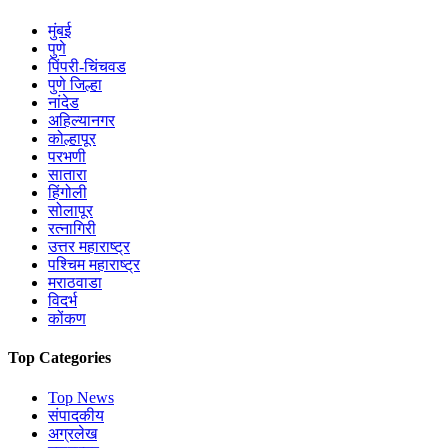
मुंबई
पुणे
पिंपरी-चिंचवड
पुणे जिल्हा
नांदेड
अहिल्यानगर
कोल्हापूर
परभणी
सातारा
हिंगोली
सोलापूर
रत्नागिरी
उत्तर महाराष्ट्र
पश्चिम महाराष्ट्र
मराठवाडा
विदर्भ
कोंकण
Top Categories
Top News
संपादकीय
अग्रलेख