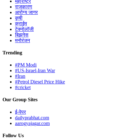
महाराष्ट्र
राजकारण
आरोग्य जागर
कृषी
क्राईम
टेक्नोलॉजी
बिझनेस
मनोरंजन
Trending
#PM Modi
#US-Israel-Iran War
#Iran
#Petrol Diesel Price Hike
#cricket
Our Group Sites
ई-पेपर
dailyprabhat.com
aarogyajagar.com
Follow Us