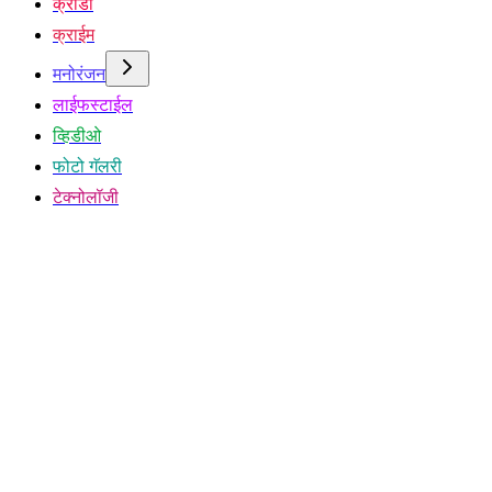
क्रीडा
क्राईम
मनोरंजन
लाईफस्टाईल
व्हिडीओ
फोटो गॅलरी
टेक्नोलॉजी