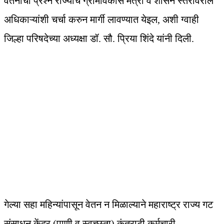
वेतनाचा प्रश्न राज्याचे ग्रामविकास मंत्री व शासन स्तरावरील
अधिकाऱ्यांशी चर्चा करुन मार्गी लावण्यात येइल, अशी ग्वाही
जिल्हा परिषदेच्या अध्यक्षा डॉ. सौ. प्रिया शिंदे यांनी दिली.
गेल्या सहा महिन्यांपासून वेतन न मिळाल्याने महाराष्ट्र राज्य गट
संसाधन केंद्र (पाणी व स्वच्छता) कंत्राटी कर्मचारी