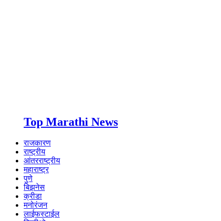
Top Marathi News
राजकारण
राष्ट्रीय
आंतरराष्ट्रीय
महाराष्ट्र
पुणे
बिझनेस
क्रीडा
मनोरंजन
लाईफस्टाईल