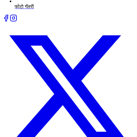
फोटो गॅलरी