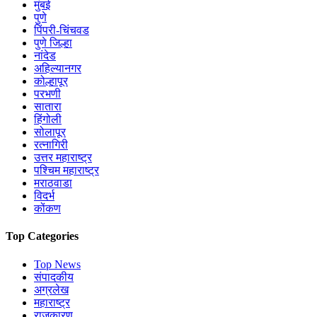
मुंबई
पुणे
पिंपरी-चिंचवड
पुणे जिल्हा
नांदेड
अहिल्यानगर
कोल्हापूर
परभणी
सातारा
हिंगोली
सोलापूर
रत्नागिरी
उत्तर महाराष्ट्र
पश्चिम महाराष्ट्र
मराठवाडा
विदर्भ
कोंकण
Top Categories
Top News
संपादकीय
अग्रलेख
महाराष्ट्र
राजकारण