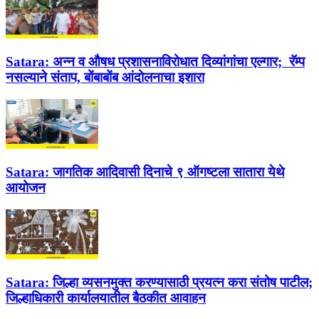
Satara:
अन्न व औषध प्रशासनाविरोधात दिव्यांगांचा एल्गार; रॅम्प
नसल्याने संताप, बोंबाबोंब आंदोलनाचा इशारा
Satara:
जागतिक आदिवासी दिनाचे ९ ऑगष्टला सातारा येथे
आयोजन
Satara:
जिल्हा व्यसनमुक्त करण्यासाठी प्रयत्न करा संतोष पाटील;
जिल्हाधिकारी कार्यालयातील बैठकीत आवाहन