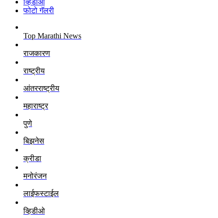
व्हिडीओ
फोटो गॅलरी
Top Marathi News
राजकारण
राष्ट्रीय
आंतरराष्ट्रीय
महाराष्ट्र
पुणे
बिझनेस
क्रीडा
मनोरंजन
लाईफस्टाईल
व्हिडीओ