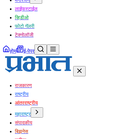
मनोरंजन
लाईफस्टाईल
व्हिडीओ
फोटो गॅलरी
टेक्नोलॉजी
होम
ई-पेपर
राजकारण
राष्ट्रीय
आंतरराष्ट्रीय
महाराष्ट्र
संपादकीय
बिझनेस