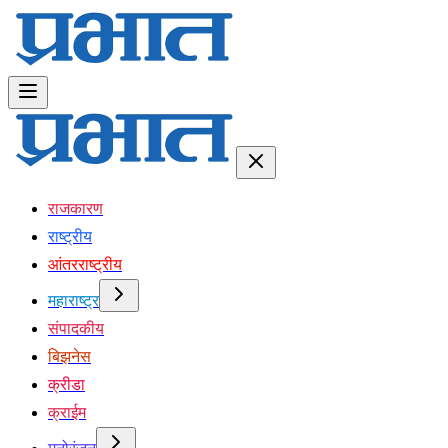
राजकारण
राष्ट्रीय
आंतरराष्ट्रीय
महाराष्ट्र
संपादकीय
बिझनेस
क्रीडा
क्राईम