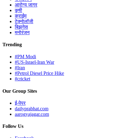
आरोग्य जागर
कृषी
क्राईम
टेक्नोलॉजी
बिझनेस
मनोरंजन
Trending
#PM Modi
#US-Israel-Iran War
#Iran
#Petrol Diesel Price Hike
#cricket
Our Group Sites
ई-पेपर
dailyprabhat.com
aarogyajagar.com
Follow Us