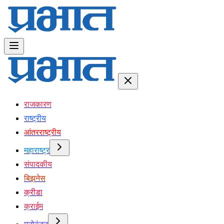
राजकारण
राष्ट्रीय
आंतरराष्ट्रीय
महाराष्ट्र
संपादकीय
बिझनेस
क्रीडा
क्राईम