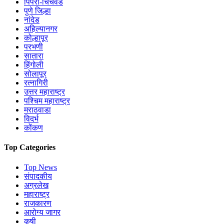
पिंपरी-चिंचवड
पुणे जिल्हा
नांदेड
अहिल्यानगर
कोल्हापूर
परभणी
सातारा
हिंगोली
सोलापूर
रत्नागिरी
उत्तर महाराष्ट्र
पश्चिम महाराष्ट्र
मराठवाडा
विदर्भ
कोंकण
Top Categories
Top News
संपादकीय
अग्रलेख
महाराष्ट्र
राजकारण
आरोग्य जागर
कृषी