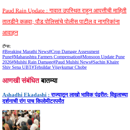
Paud Rain Update : गावात उपस्थित राहून आपत्तीची माहिती
तातडीने कळवा; पौड पोलिसांचे पोलीस पाटील व नागरिकांना
आवाहन
टॅग्स:
#
Breaking Marathi News
#
Crop Damage Assessment
Pune
#
Maharashtra Farmers Compensation
#
Monsoon Update Pune
2026
#
Mulshi Rain Damage
#
Paud Mulshi News
#
Sachin Khaire
Shiv Sena UBT
#
Tehsildar Vijaykumar Chobe
आणखी संबंधित
बातम्या
Ashadhi Ekadashi :
राज्यातून लाखो भाविक पंढरीत; विठ्ठलाच्या
दर्शनाची रांग पाच किलोमीटरपर्यंत