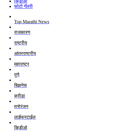
व्हिडीओ
फोटो गॅलरी
Top Marathi News
राजकारण
राष्ट्रीय
आंतरराष्ट्रीय
महाराष्ट्र
पुणे
बिझनेस
क्रीडा
मनोरंजन
लाईफस्टाईल
व्हिडीओ