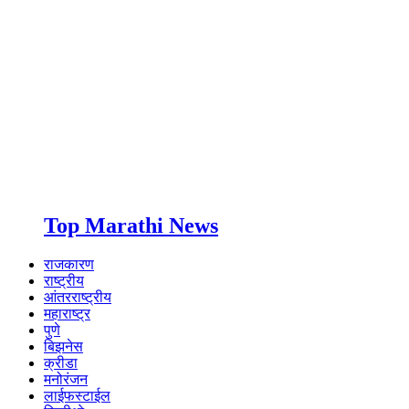
Top Marathi News
राजकारण
राष्ट्रीय
आंतरराष्ट्रीय
महाराष्ट्र
पुणे
बिझनेस
क्रीडा
मनोरंजन
लाईफस्टाईल