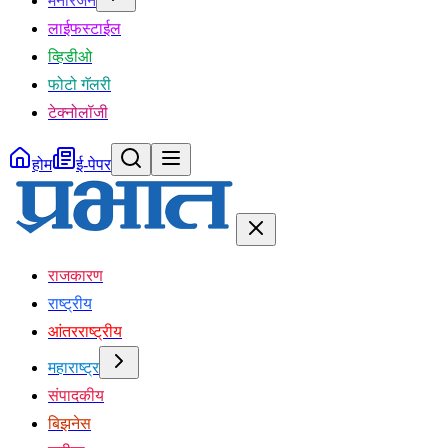
मनोरंजन
लाईफस्टाईल
व्हिडीओ
फोटो गॅलरी
टेक्नोलॉजी
होम
ई-पेपर
राजकारण
राष्ट्रीय
आंतरराष्ट्रीय
महाराष्ट्र
संपादकीय
बिझनेस