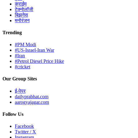
क्राईम
टेक्नोलॉजी
बिझनेस
मनोरंजन
Trending
#PM Modi
#US-Israel-Iran War
#Iran
#Petrol Diesel Price Hike
#cricket
Our Group Sites
ई-पेपर
dailyprabhat.com
aarogyajagar.com
Follow Us
Facebook
Twitter / X
Instagram