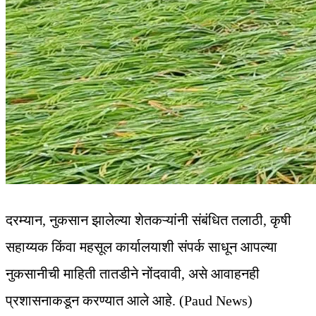
दरम्यान, नुकसान झालेल्या शेतकऱ्यांनी संबंधित तलाठी, कृषी
सहाय्यक किंवा महसूल कार्यालयाशी संपर्क साधून आपल्या
नुकसानीची माहिती तातडीने नोंदवावी, असे आवाहनही
प्रशासनाकडून करण्यात आले आहे. (Paud News)