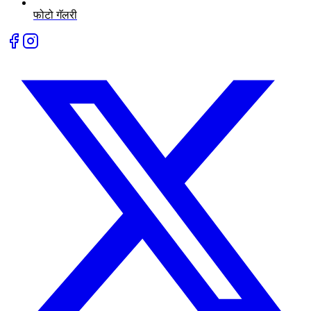
फोटो गॅलरी