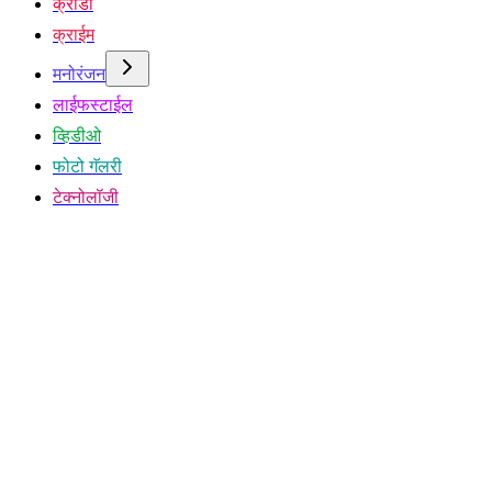
क्रीडा
क्राईम
मनोरंजन
लाईफस्टाईल
व्हिडीओ
फोटो गॅलरी
टेक्नोलॉजी