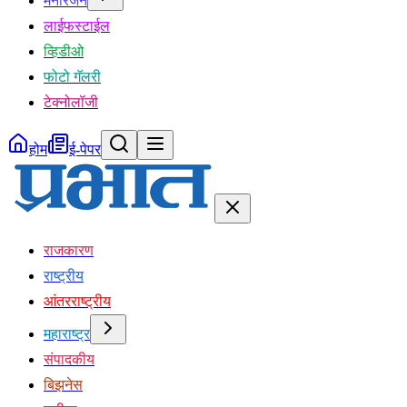
मनोरंजन
लाईफस्टाईल
व्हिडीओ
फोटो गॅलरी
टेक्नोलॉजी
होम
ई-पेपर
राजकारण
राष्ट्रीय
आंतरराष्ट्रीय
महाराष्ट्र
संपादकीय
बिझनेस