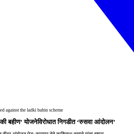
hed against the ladki bahin scheme
की बहीण’ योजनेविरोधात निगडीत ‘रुसवा आंदोलन’
 तीव्र आंदोलन छेडू; कामगार नेते काशिनाथ नखाते यांचा इशारा.