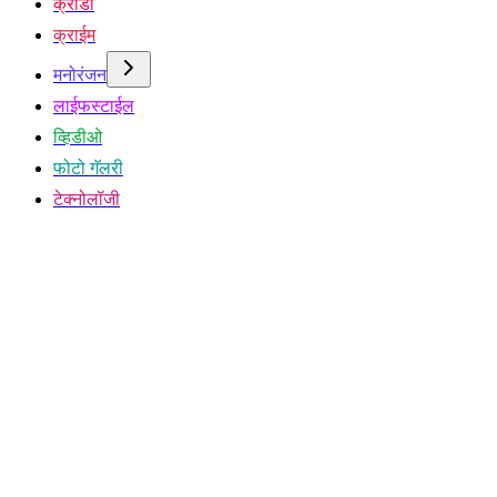
क्रीडा
क्राईम
मनोरंजन
लाईफस्टाईल
व्हिडीओ
फोटो गॅलरी
टेक्नोलॉजी