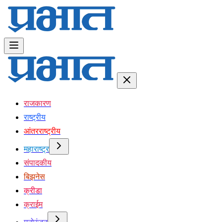
राजकारण
राष्ट्रीय
आंतरराष्ट्रीय
महाराष्ट्र
संपादकीय
बिझनेस
क्रीडा
क्राईम