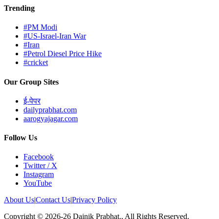
Trending
#PM Modi
#US-Israel-Iran War
#Iran
#Petrol Diesel Price Hike
#cricket
Our Group Sites
ई-पेपर
dailyprabhat.com
aarogyajagar.com
Follow Us
Facebook
Twitter / X
Instagram
YouTube
About Us
|
Contact Us
|
Privacy Policy
Copyright © 2026-26 Dainik Prabhat., All Rights Reserved.