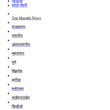
व्हिडीओ
फोटो गॅलरी
Top Marathi News
राजकारण
राष्ट्रीय
आंतरराष्ट्रीय
महाराष्ट्र
पुणे
बिझनेस
क्रीडा
मनोरंजन
लाईफस्टाईल
व्हिडीओ