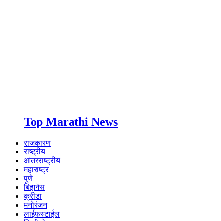
Top Marathi News
राजकारण
राष्ट्रीय
आंतरराष्ट्रीय
महाराष्ट्र
पुणे
बिझनेस
क्रीडा
मनोरंजन
लाईफस्टाईल