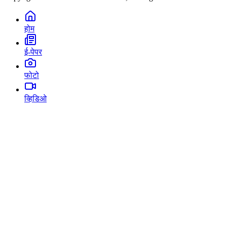
होम
ई-पेपर
फोटो
व्हिडिओ