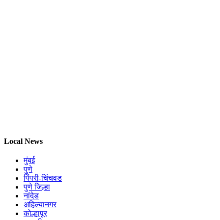
Local News
मुंबई
पुणे
पिंपरी-चिंचवड
पुणे जिल्हा
नांदेड
अहिल्यानगर
कोल्हापूर