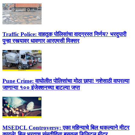
Traffic Police:
वाहतूक पोलिसांचा वादग्रस्त निर्णय? भरदुपारी
पुन्हा रस्त्यावर धावणार आरएमसी मिक्सर
Pune Crime:
वाघोलीत पोलिसांचा मोठा छापा! नशेसाठी वापरल्या
जाणाऱ्या १०० इंजेक्शनच्या बाटल्या जप्त
MSEDCL Controversy:
एका महिन्याचे बिल थकल्याने मीटर
काढले! बिल भरताच संमतीविना बसवला डिजिटल मीटर