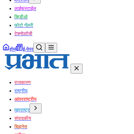
मनोरंजन
लाईफस्टाईल
व्हिडीओ
फोटो गॅलरी
टेक्नोलॉजी
होम
ई-पेपर
राजकारण
राष्ट्रीय
आंतरराष्ट्रीय
महाराष्ट्र
संपादकीय
बिझनेस