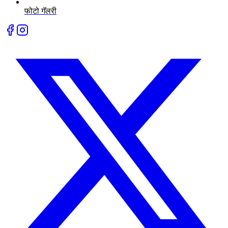
फोटो गॅलरी