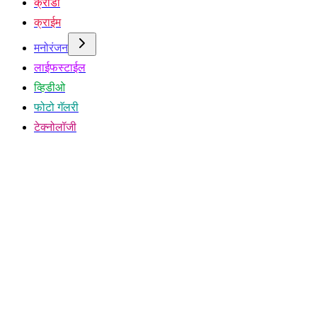
क्रीडा
क्राईम
मनोरंजन
लाईफस्टाईल
व्हिडीओ
फोटो गॅलरी
टेक्नोलॉजी