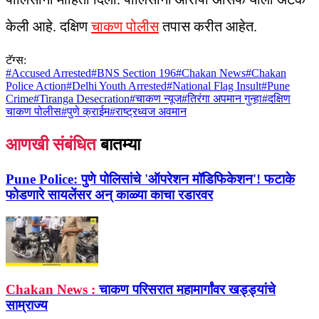
केली आहे. दक्षिण
चाकण पोलीस
तपास करीत आहेत.
टॅग्स:
#
Accused Arrested
#
BNS Section 196
#
Chakan News
#
Chakan
Police Action
#
Delhi Youth Arrested
#
National Flag Insult
#
Pune
Crime
#
Tiranga Desecration
#
चाकण न्यूज
#
तिरंगा अपमान गुन्हा
#
दक्षिण
चाकण पोलीस
#
पुणे क्राईम
#
राष्ट्रध्वज अवमान
आणखी संबंधित
बातम्या
Pune Police:
पुणे पोलिसांचे 'ऑपरेशन मॉडिफिकेशन'! फटाके
फोडणारे सायलेंसर अन् काळ्या काचा रडारवर
Chakan News :
चाकण परिसरात महामार्गांवर खड्ड्यांचे
साम्राज्य