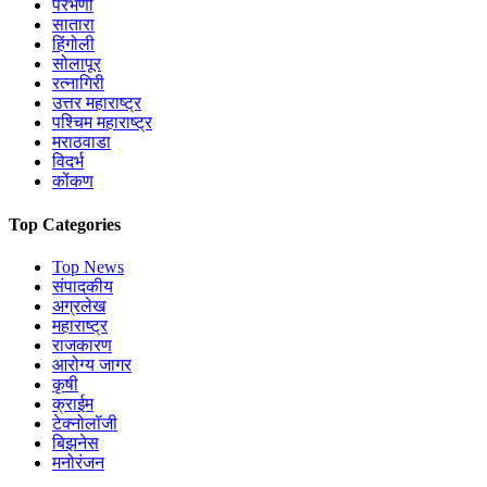
परभणी
सातारा
हिंगोली
सोलापूर
रत्नागिरी
उत्तर महाराष्ट्र
पश्चिम महाराष्ट्र
मराठवाडा
विदर्भ
कोंकण
Top Categories
Top News
संपादकीय
अग्रलेख
महाराष्ट्र
राजकारण
आरोग्य जागर
कृषी
क्राईम
टेक्नोलॉजी
बिझनेस
मनोरंजन