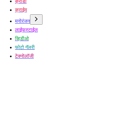
क्रीडा
क्राईम
मनोरंजन
लाईफस्टाईल
व्हिडीओ
फोटो गॅलरी
टेक्नोलॉजी