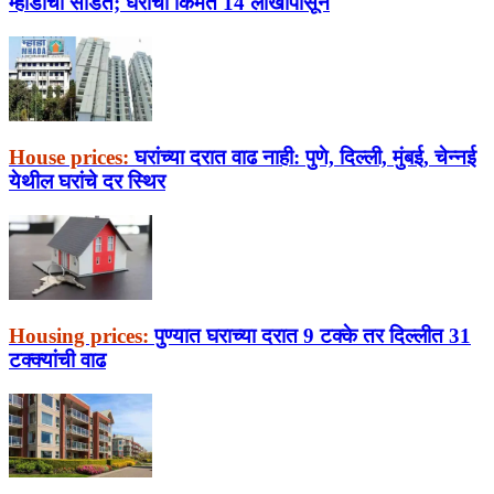
म्हाडाची सोडत; घरांची किंमत 14 लाखांपासून
House prices:
घरांच्या दरात वाढ नाही: पुणे, दिल्ली, मुंबई, चेन्नई
येथील घरांचे दर स्थिर
Housing prices:
पुण्यात घराच्या दरात 9 टक्के तर दिल्लीत 31
टक्क्यांची वाढ