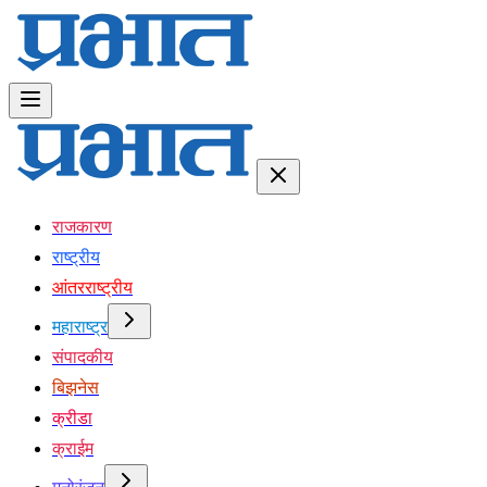
राजकारण
राष्ट्रीय
आंतरराष्ट्रीय
महाराष्ट्र
संपादकीय
बिझनेस
क्रीडा
क्राईम