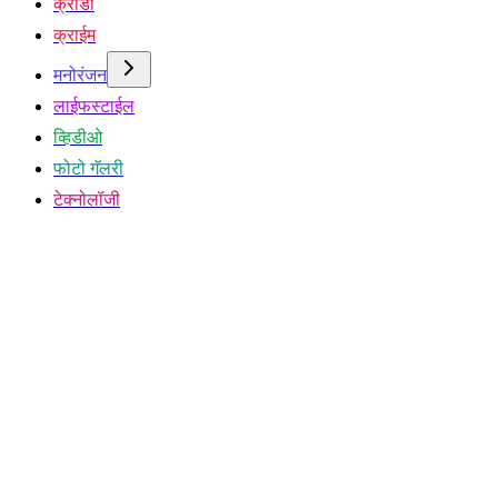
क्रीडा
क्राईम
मनोरंजन
लाईफस्टाईल
व्हिडीओ
फोटो गॅलरी
टेक्नोलॉजी