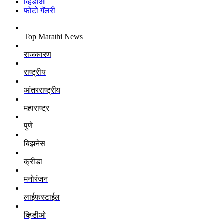
व्हिडीओ
फोटो गॅलरी
Top Marathi News
राजकारण
राष्ट्रीय
आंतरराष्ट्रीय
महाराष्ट्र
पुणे
बिझनेस
क्रीडा
मनोरंजन
लाईफस्टाईल
व्हिडीओ