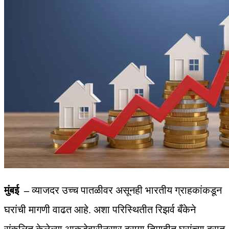
मुंबई –
व्याजदर उच्च पातळीवर असूनही भारतीय ग्राहकांकडून
घरांची मागणी वाढत आहे. अशा परिस्थितीत रिझर्व बँकेने