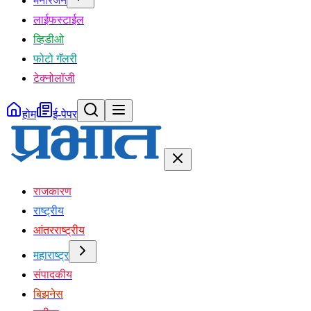
मनोरंजन
लाईफस्टाईल
व्हिडीओ
फोटो गॅलरी
टेक्नोलॉजी
होम
ई-पेपर
राजकारण
राष्ट्रीय
आंतरराष्ट्रीय
महाराष्ट्र
संपादकीय
बिझनेस