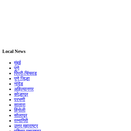
Local News
मुंबई
पुणे
पिंपरी-चिंचवड
पुणे जिल्हा
नांदेड
अहिल्यानगर
कोल्हापूर
परभणी
सातारा
हिंगोली
सोलापूर
रत्नागिरी
उत्तर महाराष्ट्र