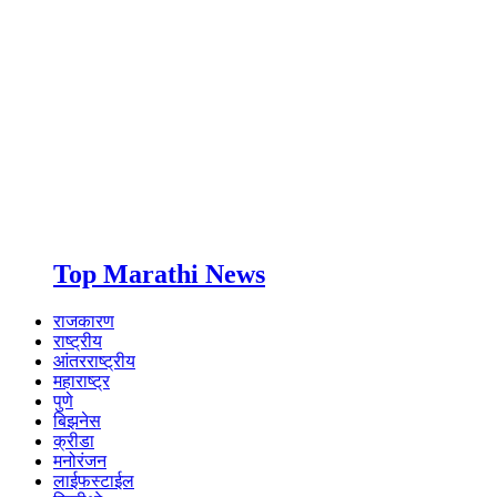
Top Marathi News
राजकारण
राष्ट्रीय
आंतरराष्ट्रीय
महाराष्ट्र
पुणे
बिझनेस
क्रीडा
मनोरंजन
लाईफस्टाईल