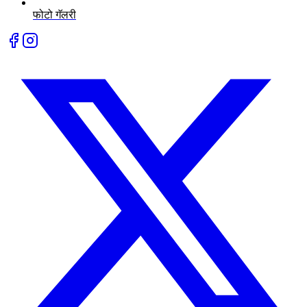
फोटो गॅलरी