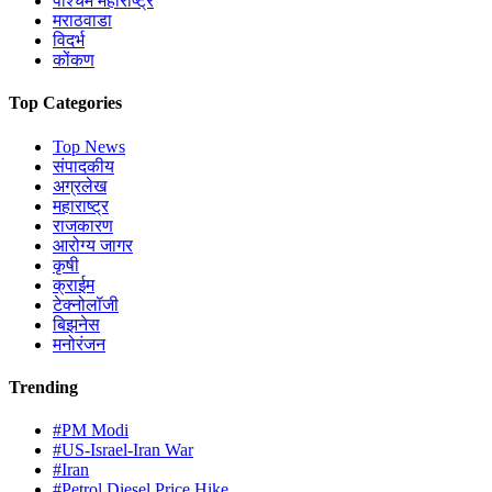
पश्चिम महाराष्ट्र
मराठवाडा
विदर्भ
कोंकण
Top Categories
Top News
संपादकीय
अग्रलेख
महाराष्ट्र
राजकारण
आरोग्य जागर
कृषी
क्राईम
टेक्नोलॉजी
बिझनेस
मनोरंजन
Trending
#PM Modi
#US-Israel-Iran War
#Iran
#Petrol Diesel Price Hike