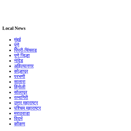
Local News
मुंबई
पुणे
पिंपरी-चिंचवड
पुणे जिल्हा
नांदेड
अहिल्यानगर
कोल्हापूर
परभणी
सातारा
हिंगोली
सोलापूर
रत्नागिरी
उत्तर महाराष्ट्र
पश्चिम महाराष्ट्र
मराठवाडा
विदर्भ
कोंकण