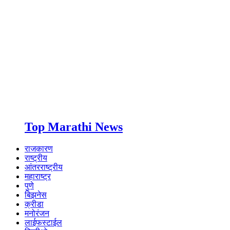
Top Marathi News
राजकारण
राष्ट्रीय
आंतरराष्ट्रीय
महाराष्ट्र
पुणे
बिझनेस
क्रीडा
मनोरंजन
लाईफस्टाईल