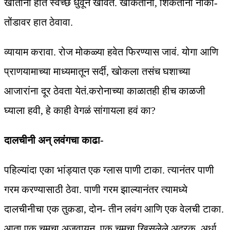
खाताना हात स्वच्छ धुवून खावेत. खोकताना, शिंकताना नाका-
तोंडावर हात ठेवावा.
व्यायाम करावा. रोज मोकळ्या हवेत फिरण्यास जावं. योगा आणि
प्राणयामाच्या माध्यमातून सर्दी, खोकला तसंच घशाच्या
आजारांना दूर ठेवता येतं.करोनाच्या काळातही हीच काळजी
घ्याला हवी, हे काही वेगळं सांगायला हवं का?
दालचीनी अन् लवंगचा काढा-
पहिल्यांदा एका भांड्यात एक ग्लास पाणी टाका. त्यानंतर पाणी
गरम करण्यासाठी ठेवा. पाणी गरम झाल्यानंतर त्यामध्ये
दालचीनीचा एक तुकडा, दोन- तीन लवंग आणि एक वेलची टाका.
आता एक चमचा अजवायन, एक चमचा खिसलेले अद्रक, अर्धा