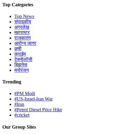
Top Categories
Top News
संपादकीय
अग्रलेख
महाराष्ट्र
राजकारण
आरोग्य जागर
कृषी
क्राईम
टेक्नोलॉजी
बिझनेस
मनोरंजन
Trending
#PM Modi
#US-Israel-Iran War
#Iran
#Petrol Diesel Price Hike
#cricket
Our Group Sites