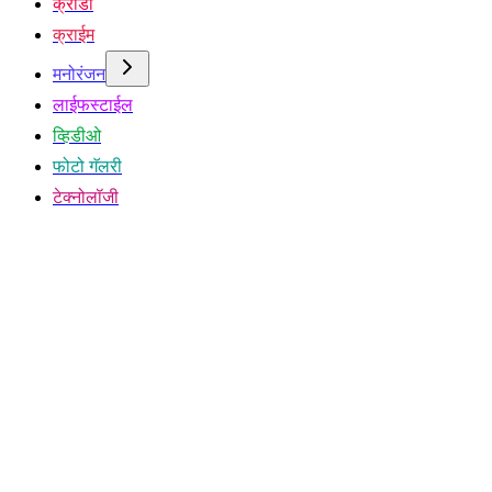
क्रीडा
क्राईम
मनोरंजन
लाईफस्टाईल
व्हिडीओ
फोटो गॅलरी
टेक्नोलॉजी