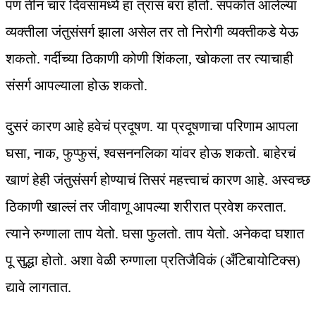
पण तीन चार दिवसांमध्ये हा त्रास बरा होतो. संपर्कात आलेल्या
व्यक्तीला जंतुसंसर्ग झाला असेल तर तो निरोगी व्यक्तीकडे येऊ
शकतो. गर्दीच्या ठिकाणी कोणी शिंकला, खोकला तर त्याचाही
संसर्ग आपल्याला होऊ शकतो.
दुसरं कारण आहे हवेचं प्रदूषण. या प्रदूषणाचा परिणाम आपला
घसा, नाक, फुप्फुसं, श्वसननलिका यांवर होऊ शकतो. बाहेरचं
खाणं हेही जंतुसंसर्ग होण्याचं तिसरं महत्त्वाचं कारण आहे. अस्वच्छ
ठिकाणी खाल्लं तर जीवाणू आपल्या शरीरात प्रवेश करतात.
त्याने रुग्णाला ताप येतो. घसा फुलतो. ताप येतो. अनेकदा घशात
पू सुद्धा होतो. अशा वेळी रुग्णाला प्रतिजैविकं (अँटिबायोटिक्‍स)
द्यावे लागतात.