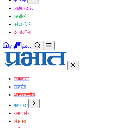
मनोरंजन
लाईफस्टाईल
व्हिडीओ
फोटो गॅलरी
टेक्नोलॉजी
होम
ई-पेपर
राजकारण
राष्ट्रीय
आंतरराष्ट्रीय
महाराष्ट्र
संपादकीय
बिझनेस