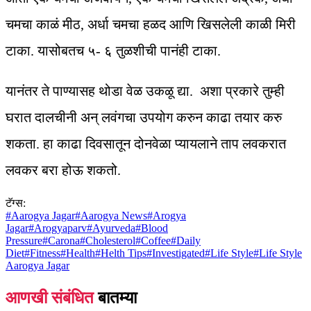
चमचा काळं मीठ, अर्धा चमचा हळद आणि खिसलेली काळी मिरी
टाका. यासोबतच ५- ६ तुळशीची पानंही टाका.
यानंतर ते पाण्यासह थोडा वेळ उकळू द्या. अशा प्रकारे तुम्ही
घरात दालचीनी अन् लवंगचा उपयोग करुन काढा तयार करु
शकता. हा काढा दिवसातून दोनवेळा प्यायलाने ताप लवकरात
लवकर बरा होऊ शकतो.
टॅग्स:
#
Aarogya Jagar
#
Aarogya News
#
Arogya
Jagar
#
Arogyaparv
#
Ayurveda
#
Blood
Pressure
#
Carona
#
Cholesterol
#
Coffee
#
Daily
Diet
#
Fitness
#
Health
#
Helth Tips
#
Investigated
#
Life Style
#
Life Style
Aarogya Jagar
आणखी संबंधित
बातम्या