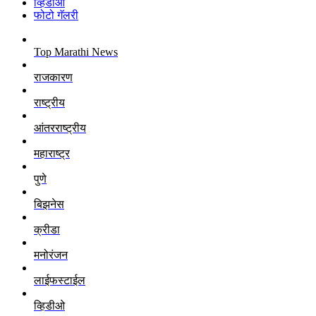
व्हिडीओ
फोटो गॅलरी
Top Marathi News
राजकारण
राष्ट्रीय
आंतरराष्ट्रीय
महाराष्ट्र
पुणे
बिझनेस
क्रीडा
मनोरंजन
लाईफस्टाईल
व्हिडीओ