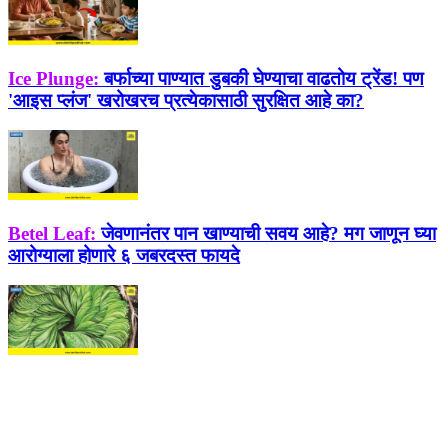
Ice Plunge:
बर्फाच्या पाण्यात डुबकी घेण्याचा वाढतोय ट्रेंड! पण
'आइस प्लंज' खरोखरच प्रत्येकासाठी सुरक्षित आहे का?
Betel Leaf:
जेवणानंतर पान खाण्याची सवय आहे? मग जाणून घ्या
आरोग्याला होणारे ६ जबरदस्त फायदे