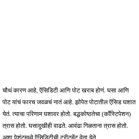
चौथं कारण आहे, ऍसिडिटी आणि पोट खराब होणं. घसा आणि
पोट यांचं फारच जवळचं नातं आहे. झोपेत पोटातील ऍसिड घशात
येतं. त्याचा परिणाम घशावर होतो. बद्धकोष्ठतेचा (कॉंस्टिपेशन)
त्रास होतो. घसादुखीही वाढते. आवंढा गिळताना त्रास होतो.
अशा पेशंटमध्ये ऍसिडिटीची ट्रीटमेंट देता येते.