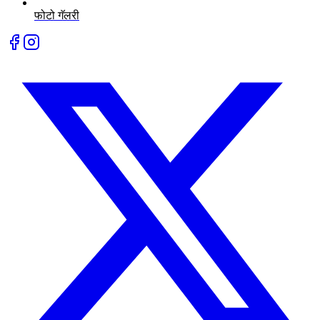
फोटो गॅलरी