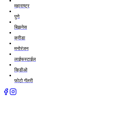
महाराष्ट्र
पुणे
बिझनेस
क्रीडा
मनोरंजन
लाईफस्टाईल
व्हिडीओ
फोटो गॅलरी