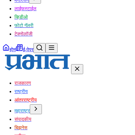
मनोरंजन
लाईफस्टाईल
व्हिडीओ
फोटो गॅलरी
टेक्नोलॉजी
होम
ई-पेपर
राजकारण
राष्ट्रीय
आंतरराष्ट्रीय
महाराष्ट्र
संपादकीय
बिझनेस