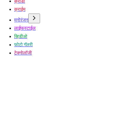
क्रीडा
क्राईम
मनोरंजन
लाईफस्टाईल
व्हिडीओ
फोटो गॅलरी
टेक्नोलॉजी