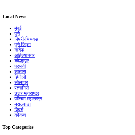
Local News
मुंबई
पुणे
पिंपरी-चिंचवड
पुणे जिल्हा
नांदेड
अहिल्यानगर
कोल्हापूर
परभणी
सातारा
हिंगोली
सोलापूर
रत्नागिरी
उत्तर महाराष्ट्र
पश्चिम महाराष्ट्र
मराठवाडा
विदर्भ
कोंकण
Top Categories