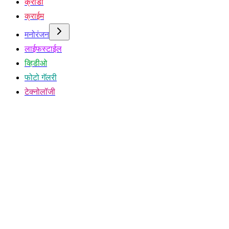
क्रीडा
क्राईम
मनोरंजन
लाईफस्टाईल
व्हिडीओ
फोटो गॅलरी
टेक्नोलॉजी