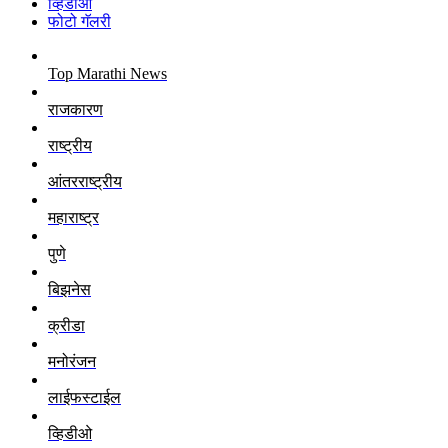
व्हिडीओ
फोटो गॅलरी
Top Marathi News
राजकारण
राष्ट्रीय
आंतरराष्ट्रीय
महाराष्ट्र
पुणे
बिझनेस
क्रीडा
मनोरंजन
लाईफस्टाईल
व्हिडीओ