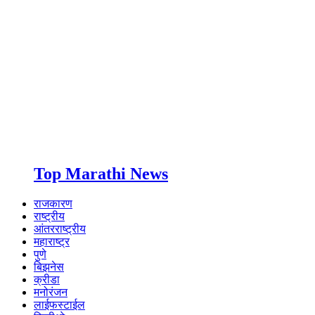
Top Marathi News
राजकारण
राष्ट्रीय
आंतरराष्ट्रीय
महाराष्ट्र
पुणे
बिझनेस
क्रीडा
मनोरंजन
लाईफस्टाईल