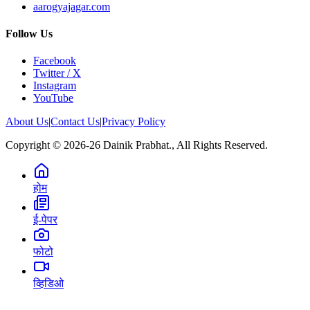
aarogyajagar.com
Follow Us
Facebook
Twitter / X
Instagram
YouTube
About Us
|
Contact Us
|
Privacy Policy
Copyright © 2026-26 Dainik Prabhat., All Rights Reserved.
होम
ई-पेपर
फोटो
व्हिडिओ