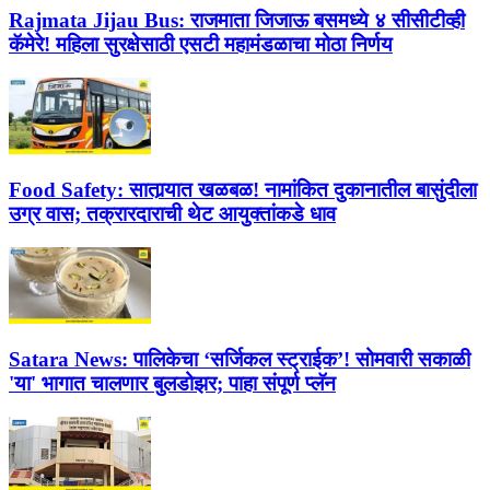
Rajmata Jijau Bus:
राजमाता जिजाऊ बसमध्ये ४ सीसीटीव्ही
कॅमेरे! महिला सुरक्षेसाठी एसटी महामंडळाचा मोठा निर्णय
Food Safety:
सातार्‍यात खळबळ! नामांकित दुकानातील बासुंदीला
उग्र वास; तक्रारदाराची थेट आयुक्तांकडे धाव
Satara News:
पालिकेचा ‘सर्जिकल स्ट्राईक’! सोमवारी सकाळी
'या' भागात चालणार बुलडोझर; पाहा संपूर्ण प्लॅन