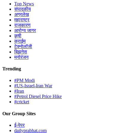
Top News
संपादकीय
अग्रलेख
महाराष्ट्र
राजकारण
आरोग्य जागर
कृषी
क्राईम
टेक्नोलॉजी
बिझनेस
मनोरंजन
Trending
#PM Modi
#US-Israel-Iran War
#Iran
#Petrol Diesel Price Hike
#cricket
Our Group Sites
ई-पेपर
dailyprabhat.com