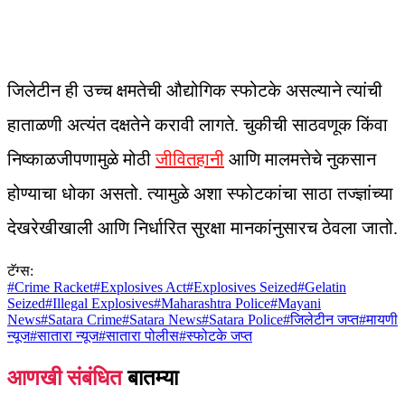
जिलेटीन ही उच्च क्षमतेची औद्योगिक स्फोटके असल्याने त्यांची
हाताळणी अत्यंत दक्षतेने करावी लागते. चुकीची साठवणूक किंवा
निष्काळजीपणामुळे मोठी
जीवितहानी
आणि मालमत्तेचे नुकसान
होण्याचा धोका असतो. त्यामुळे अशा स्फोटकांचा साठा तज्ज्ञांच्या
देखरेखीखाली आणि निर्धारित सुरक्षा मानकांनुसारच ठेवला जातो.
टॅग्स:
#
Crime Racket
#
Explosives Act
#
Explosives Seized
#
Gelatin
Seized
#
Illegal Explosives
#
Maharashtra Police
#
Mayani
News
#
Satara Crime
#
Satara News
#
Satara Police
#
जिलेटीन जप्त
#
मायणी
न्यूज
#
सातारा न्यूज
#
सातारा पोलीस
#
स्फोटके जप्त
आणखी संबंधित
बातम्या