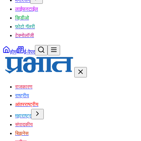
मनोरंजन
लाईफस्टाईल
व्हिडीओ
फोटो गॅलरी
टेक्नोलॉजी
होम
ई-पेपर
राजकारण
राष्ट्रीय
आंतरराष्ट्रीय
महाराष्ट्र
संपादकीय
बिझनेस