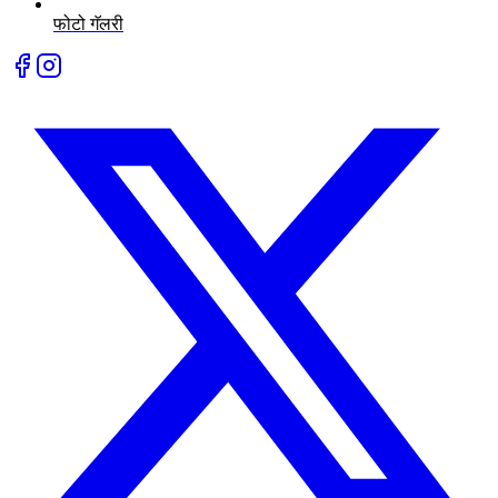
फोटो गॅलरी