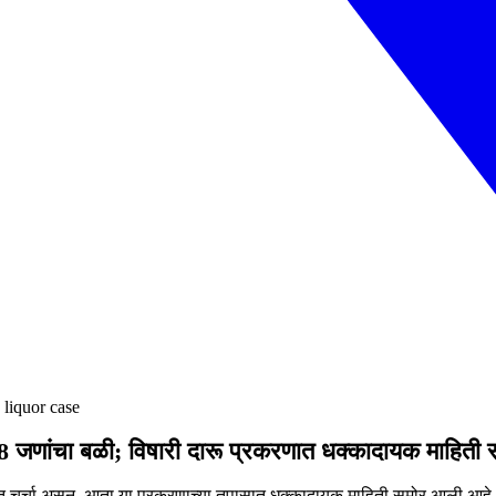
 liquor case
 18 जणांचा बळी; विषारी दारू प्रकरणात धक्कादायक माहिती 
रात चर्चा असून, आता या प्रकरणाच्या तपासात धक्कादायक माहिती समोर आली आहे.