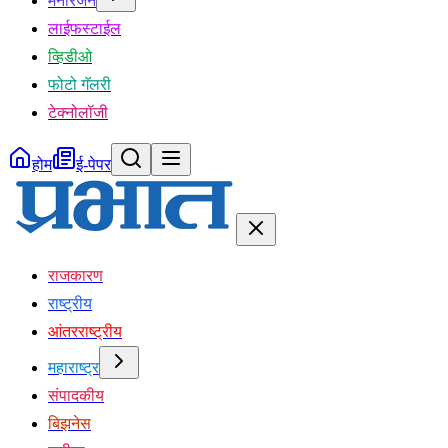
मनोरंजन
लाईफस्टाईल
व्हिडीओ
फोटो गॅलरी
टेक्नोलॉजी
होम
ई-पेपर
राजकारण
राष्ट्रीय
आंतरराष्ट्रीय
महाराष्ट्र
संपादकीय
बिझनेस