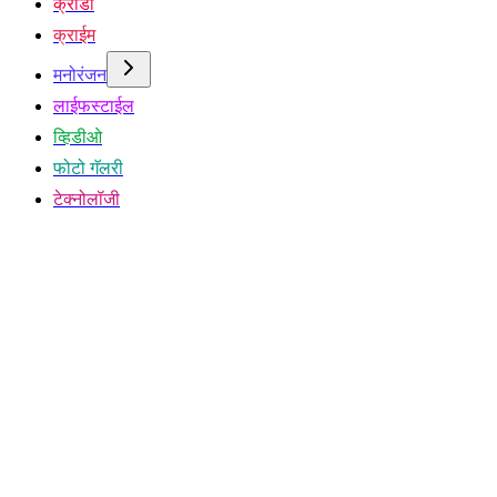
क्रीडा
क्राईम
मनोरंजन
लाईफस्टाईल
व्हिडीओ
फोटो गॅलरी
टेक्नोलॉजी