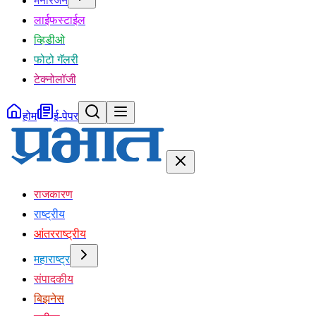
मनोरंजन
लाईफस्टाईल
व्हिडीओ
फोटो गॅलरी
टेक्नोलॉजी
होम
ई-पेपर
राजकारण
राष्ट्रीय
आंतरराष्ट्रीय
महाराष्ट्र
संपादकीय
बिझनेस