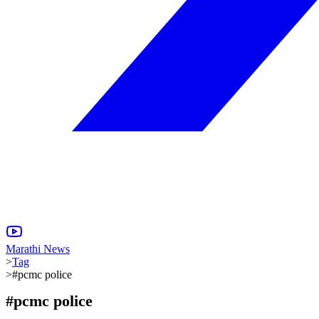
Marathi News
>
Tag
>
#pcmc police
#
pcmc police