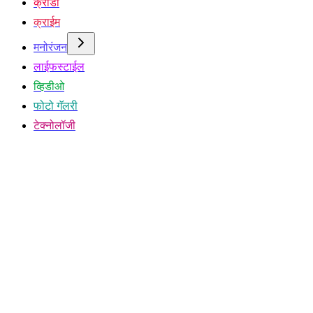
क्रीडा
क्राईम
मनोरंजन
लाईफस्टाईल
व्हिडीओ
फोटो गॅलरी
टेक्नोलॉजी