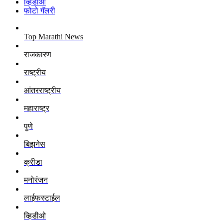
व्हिडीओ
फोटो गॅलरी
Top Marathi News
राजकारण
राष्ट्रीय
आंतरराष्ट्रीय
महाराष्ट्र
पुणे
बिझनेस
क्रीडा
मनोरंजन
लाईफस्टाईल
व्हिडीओ