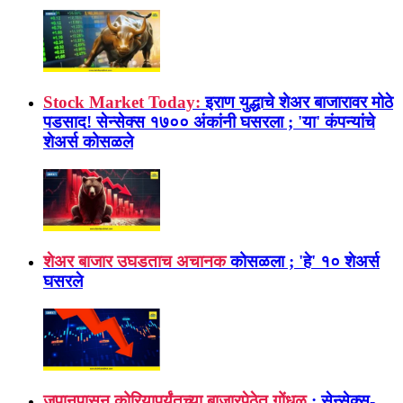
Stock Market Today:
इराण युद्धाचे शेअर बाजारावर मोठे
पडसाद! सेन्सेक्स १७०० अंकांनी घसरला ; 'या' कंपन्यांचे
शेअर्स कोसळले
शेअर बाजार उघडताच अचानक
कोसळला ; 'हे' १० शेअर्स
घसरले
जपानपासून कोरियापर्यंतच्या बाजारपेठेत गोंधळ
; सेन्सेक्स-