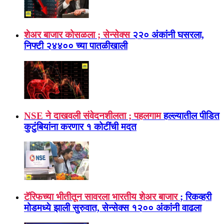
शेअर बाजार कोसळला ; सेन्सेक्स
२२० अंकांनी घसरला,
निफ्टी २४४०० च्या पातळीखाली
NSE ने दाखवली संवेदनशीलता ; पहलगाम
हल्ल्यातील पीडित
कुटुंबियांना करणार १ कोटींची मदत
टॅरिफच्या भीतीतून सावरला भारतीय शेअर बाजार
; रिकव्हरी
मोडमध्ये झाली सुरुवात, सेन्सेक्स १२०० अंकांनी वाढला