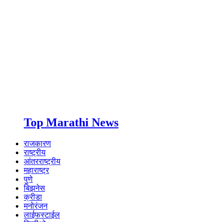
Top Marathi News
राजकारण
राष्ट्रीय
आंतरराष्ट्रीय
महाराष्ट्र
पुणे
बिझनेस
क्रीडा
मनोरंजन
लाईफस्टाईल