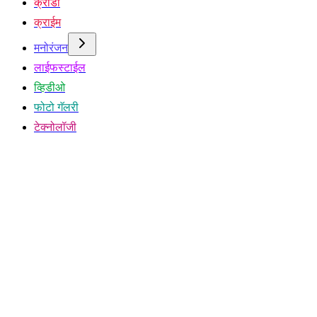
क्रीडा
क्राईम
मनोरंजन
लाईफस्टाईल
व्हिडीओ
फोटो गॅलरी
टेक्नोलॉजी