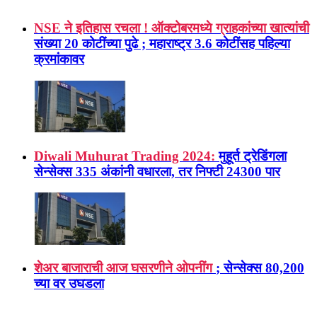
NSE ने इतिहास रचला ! ऑक्टोबरमध्ये ग्राहकांच्या खात्यांची
संख्या 20 कोटींच्या पुढे ; महाराष्ट्र 3.6 कोटींसह पहिल्या
क्रमांकावर
Diwali Muhurat Trading 2024:
मुहूर्त ट्रेडिंगला
सेन्सेक्स 335 अंकांनी वधारला, तर निफ्टी 24300 पार
शेअर बाजाराची आज घसरणीने ओपनींग
; सेन्सेक्स 80,200