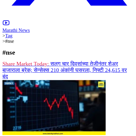
Marathi News
>
Tag
>
#nse
#
nse
Share Market Today:
सलग चार दिवसांच्या तेजीनंतर शेअर
बाजाराला ब्रेक; सेन्सेक्स 210 अंकांनी घसरला, निफ्टी 24,615 वर
बंद