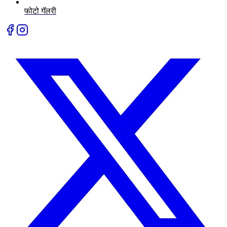
फोटो गॅलरी