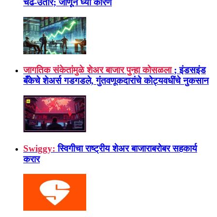
चढ-उतार; जाणून घ्या कारण
जागतिक संकेतांमुळे शेअर बाजार पुन्हा कोसळला
; इंडसइंड
बँकेचे शेअर्स गडगडले, गुंतवणूकदारांचे कोट्यवधींचे नुकसान
Swiggy:
स्विगीचा राष्ट्रीय शेअर बाजाराबरोबर सहकार्य
करार