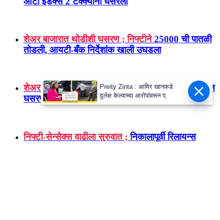
सपाट सुरुवातीनंतर बाजारात तेजी
; सेन्सेक्स-निफ्टीमध्ये
किंचित वाढ-आयटी क्षेत्राचा पाठिंबा
Preity Zinta : आमिर खानकडे
दुर्लक्ष केल्याच्या आरोपांवरून प्
शेअर बाजाराने गमावली ओपनिंगची आघाडी
; BSE सेन्सेक्स
81 हजारांच्या घसरला खाली
शेअर बाजारात घसरण ; बजाज ऑटोच्या
7 टक्के मंदीमुळे
ऑटो इंडेक्स 2 टक्क्यांनी घसरला
शेअर बाजारात थोडीशी घसरण ; निफ्टीने
25000 ची पातळी
तोडली, आयटी-बँक निर्देशांक खाली उघडला