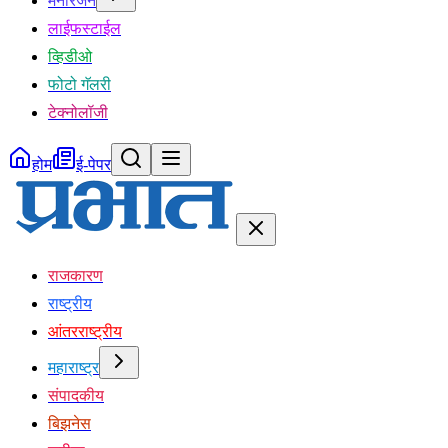
मनोरंजन
लाईफस्टाईल
व्हिडीओ
फोटो गॅलरी
टेक्नोलॉजी
होम
ई-पेपर
राजकारण
राष्ट्रीय
आंतरराष्ट्रीय
महाराष्ट्र
संपादकीय
बिझनेस