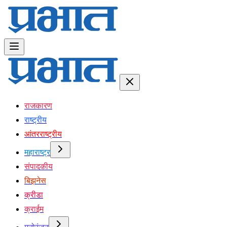
राजकारण
राष्ट्रीय
आंतरराष्ट्रीय
महाराष्ट्र
संपादकीय
बिझनेस
क्रीडा
क्राईम