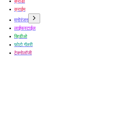
क्रीडा
क्राईम
मनोरंजन
लाईफस्टाईल
व्हिडीओ
फोटो गॅलरी
टेक्नोलॉजी