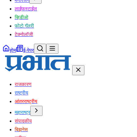
मनोरंजन
लाईफस्टाईल
व्हिडीओ
फोटो गॅलरी
टेक्नोलॉजी
होम
ई-पेपर
राजकारण
राष्ट्रीय
आंतरराष्ट्रीय
महाराष्ट्र
संपादकीय
बिझनेस