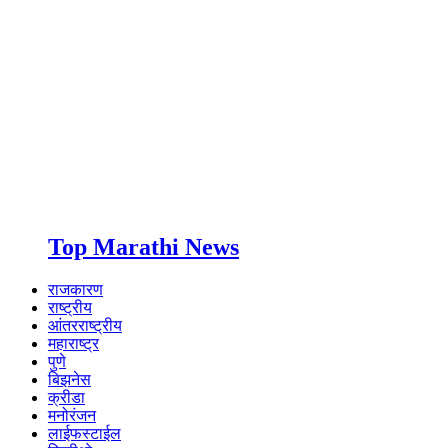
Top Marathi News
राजकारण
राष्ट्रीय
आंतरराष्ट्रीय
महाराष्ट्र
पुणे
बिझनेस
क्रीडा
मनोरंजन
लाईफस्टाईल