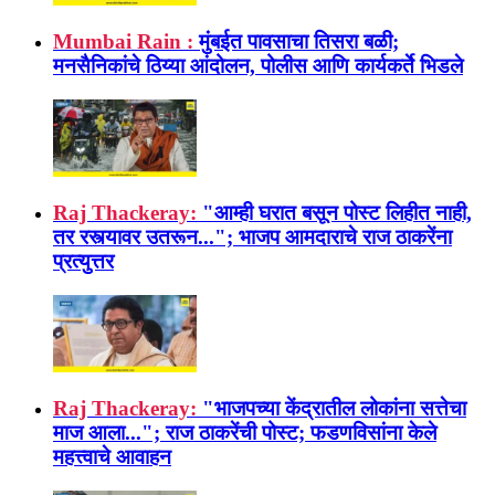
Mumbai Rain :
मुंबईत पावसाचा तिसरा बळी;
मनसैनिकांचे ठिय्या आंदोलन, पोलीस आणि कार्यकर्ते भिडले
Raj Thackeray:
"आम्ही घरात बसून पोस्ट लिहीत नाही,
तर रस्त्यावर उतरून..."; भाजप आमदाराचे राज ठाकरेंना
प्रत्युत्तर
Raj Thackeray:
"भाजपच्या केंद्रातील लोकांना सत्तेचा
माज आला..."; राज ठाकरेंची पोस्ट; फडणविसांना केले
महत्त्वाचे आवाहन