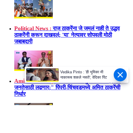
Political News :
राज ठाकरेंना जे जमलं नाही ते उद्धव
ठाकरेंनी करून दाखवलं; 'या' नेत्यावर सोपवली मोठी
जबाबदारी
Vedika Pinto : 'ही भूमिका मी
नाकारूच शकले नसते'; वेदिका पिंट
Amit Thackeray :
"आता निवडणुकांसाठी नाही, तर
जनतेसाठी लढणार;" पिंपरी-चिंचवडमध्ये अमित ठाकरेंची
निर्धार