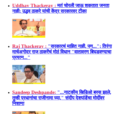
Uddhav Thackeray :
मतं चोरली जाऊ शकतात जनता
नाही; उद्धव ठाकरे यांची केंद्र सरकारवर टीका
Raj Thackeray :
"सरकारचं माहित नाही, पण..."; तिरंगा
मार्चअगोदर राज ठाकरेंचं मोठं विधान "वातावरण बिघडवण्याचा
प्रयत्न..."
Sandeep Deshpande:
"...नाटकीय व्हिडिओ बस्स झाले,
तुम्ही प्रधानांचा राजीनामा घ्या," संदीप देशपांडेंचा मोदींवर
निशाणा