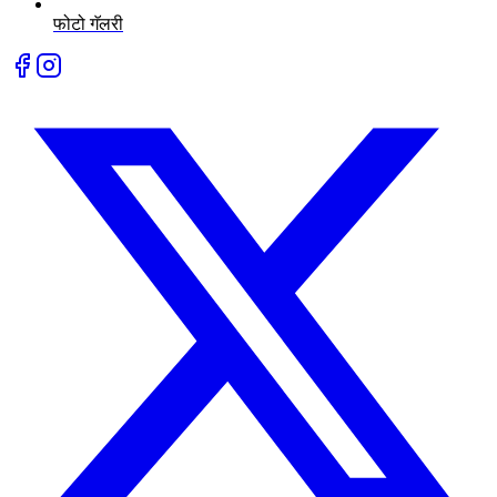
फोटो गॅलरी