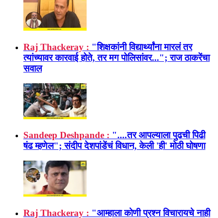
Raj Thackeray :
"शिक्षकांनी विद्यार्थ्यांना मारलं तर
त्यांच्यावर कारवाई होते, तर मग पोलिसांवर..."; राज ठाकरेंचा
सवाल
Sandeep Deshpande :
"....तर आपल्याला पुढची पिढी
षंढ म्हणेल"; संदीप देशपांडेंचं विधान, केली 'ही' मोठी घोषणा
Raj Thackeray :
"आम्हाला कोणी प्रश्न विचारायचे नाही