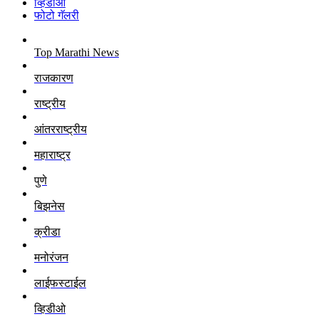
व्हिडीओ
फोटो गॅलरी
Top Marathi News
राजकारण
राष्ट्रीय
आंतरराष्ट्रीय
महाराष्ट्र
पुणे
बिझनेस
क्रीडा
मनोरंजन
लाईफस्टाईल
व्हिडीओ