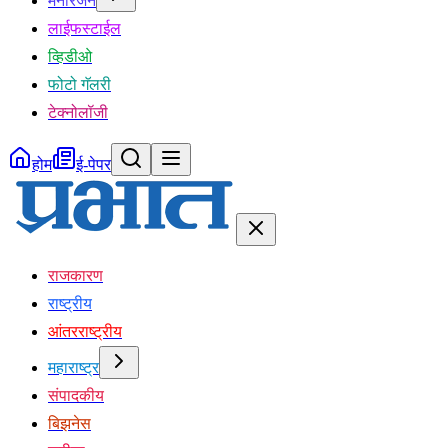
मनोरंजन
लाईफस्टाईल
व्हिडीओ
फोटो गॅलरी
टेक्नोलॉजी
होम
ई-पेपर
राजकारण
राष्ट्रीय
आंतरराष्ट्रीय
महाराष्ट्र
संपादकीय
बिझनेस