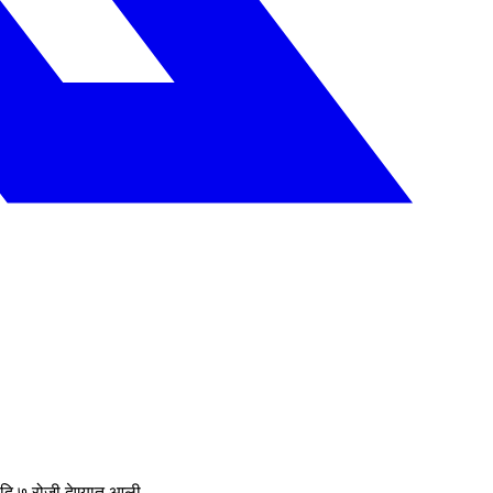
ि.७ रोजी देण्यात आली.