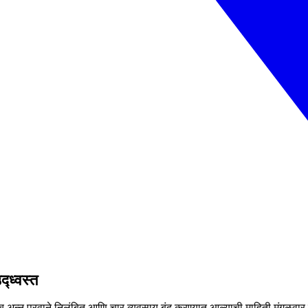
द्ध्वस्त
अन्न परवाने निलंबित आणि चार व्यवसाय बंद करण्यात आल्याची माहिती मंगळवार द