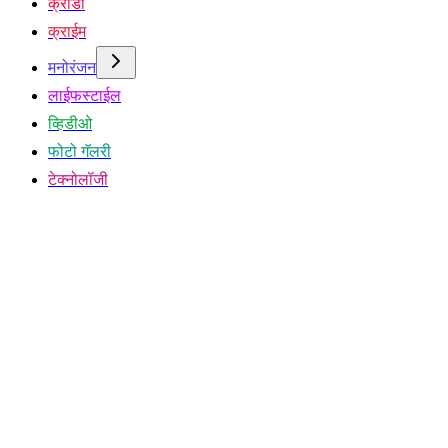
क्रीडा
क्राईम
मनोरंजन
लाईफस्टाईल
व्हिडीओ
फोटो गॅलरी
टेक्नोलॉजी