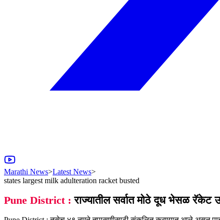
Marathi News
>
Latest News
>
states largest milk adulteration racket busted
Pune District :
राज्यातील सर्वात मोठे दूध भेसळ रॅकेट उ
Pune District : तसेच ४९ नमुने तपासणीसाठी संकलित करण्यात आले असून पाच 