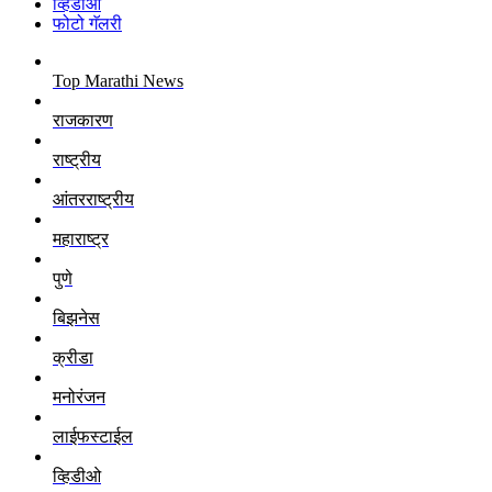
व्हिडीओ
फोटो गॅलरी
Top Marathi News
राजकारण
राष्ट्रीय
आंतरराष्ट्रीय
महाराष्ट्र
पुणे
बिझनेस
क्रीडा
मनोरंजन
लाईफस्टाईल
व्हिडीओ