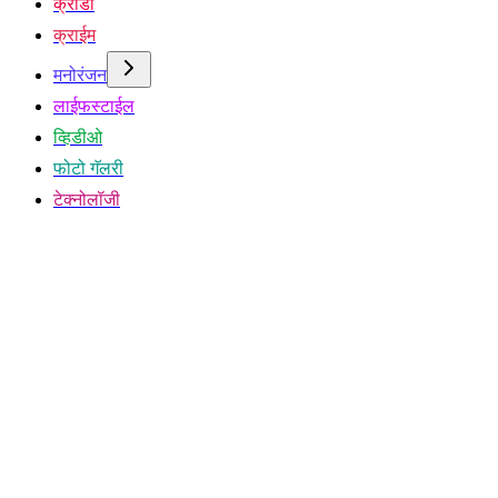
क्रीडा
क्राईम
मनोरंजन
लाईफस्टाईल
व्हिडीओ
फोटो गॅलरी
टेक्नोलॉजी