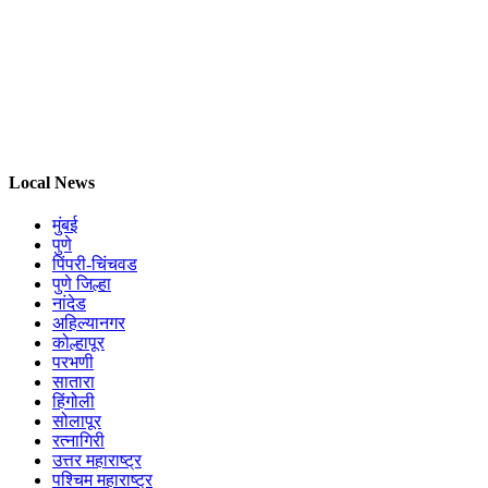
Local News
मुंबई
पुणे
पिंपरी-चिंचवड
पुणे जिल्हा
नांदेड
अहिल्यानगर
कोल्हापूर
परभणी
सातारा
हिंगोली
सोलापूर
रत्नागिरी
उत्तर महाराष्ट्र
पश्चिम महाराष्ट्र