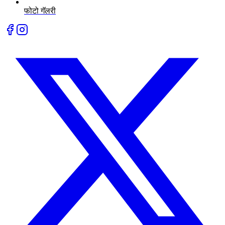
फोटो गॅलरी