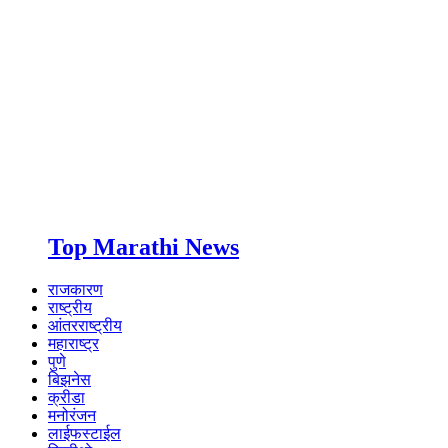
Top Marathi News
राजकारण
राष्ट्रीय
आंतरराष्ट्रीय
महाराष्ट्र
पुणे
बिझनेस
क्रीडा
मनोरंजन
लाईफस्टाईल