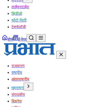
मनोरंजन
लाईफस्टाईल
व्हिडीओ
फोटो गॅलरी
टेक्नोलॉजी
होम
ई-पेपर
राजकारण
राष्ट्रीय
आंतरराष्ट्रीय
महाराष्ट्र
संपादकीय
बिझनेस