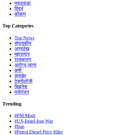
मराठवाडा
विदर्भ
कोंकण
Top Categories
Top News
संपादकीय
अग्रलेख
महाराष्ट्र
राजकारण
आरोग्य जागर
कृषी
क्राईम
टेक्नोलॉजी
बिझनेस
मनोरंजन
Trending
#PM Modi
#US-Israel-Iran War
#Iran
#Petrol Diesel Price Hike