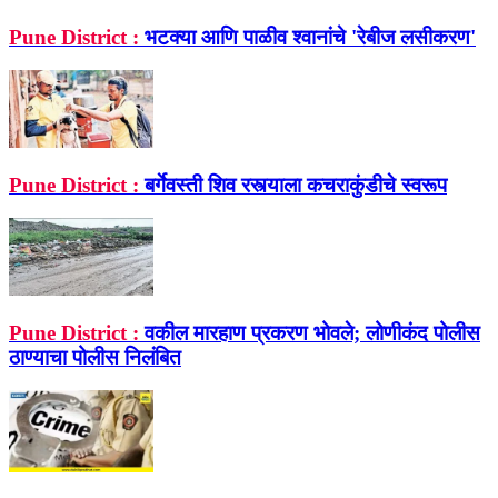
Pune District :
भटक्या आणि पाळीव श्‍वानांचे 'रेबीज लसीकरण'
Pune District :
बर्गेवस्ती शिव रस्त्याला कचराकुंडीचे स्वरूप
Pune District :
वकील मारहाण प्रकरण भोवले; लोणीकंद पोलीस
ठाण्याचा पोलीस निलंबित