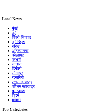
Local News
मुंबई
पुणे
पिंपरी-चिंचवड
पुणे जिल्हा
नांदेड
अहिल्यानगर
कोल्हापूर
परभणी
सातारा
हिंगोली
सोलापूर
रत्नागिरी
उत्तर महाराष्ट्र
पश्चिम महाराष्ट्र
मराठवाडा
विदर्भ
कोंकण
Top Categories