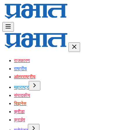
राजकारण
राष्ट्रीय
आंतरराष्ट्रीय
महाराष्ट्र
संपादकीय
बिझनेस
क्रीडा
क्राईम