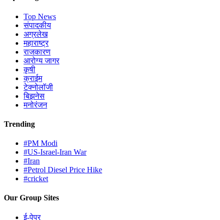
Top News
संपादकीय
अग्रलेख
महाराष्ट्र
राजकारण
आरोग्य जागर
कृषी
क्राईम
टेक्नोलॉजी
बिझनेस
मनोरंजन
Trending
#PM Modi
#US-Israel-Iran War
#Iran
#Petrol Diesel Price Hike
#cricket
Our Group Sites
ई-पेपर