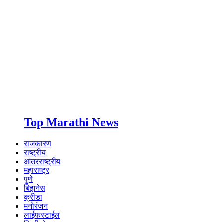
Top Marathi News
राजकारण
राष्ट्रीय
आंतरराष्ट्रीय
महाराष्ट्र
पुणे
बिझनेस
क्रीडा
मनोरंजन
लाईफस्टाईल