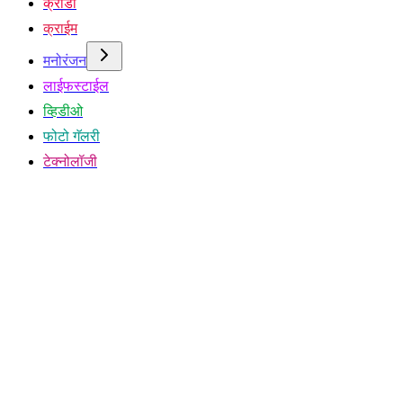
क्रीडा
क्राईम
मनोरंजन
लाईफस्टाईल
व्हिडीओ
फोटो गॅलरी
टेक्नोलॉजी