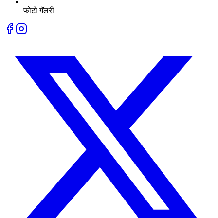
फोटो गॅलरी