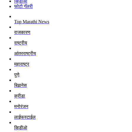
व्हिडीओ
फोटो गॅलरी
Top Marathi News
राजकारण
राष्ट्रीय
आंतरराष्ट्रीय
महाराष्ट्र
पुणे
बिझनेस
क्रीडा
मनोरंजन
लाईफस्टाईल
व्हिडीओ