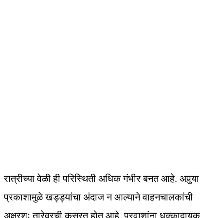
रात्रीच्या वेळी ही परिस्थिती अधिक गंभीर बनत आहे. अपुर्‍या
प्रकाशामुळे खड्ड्यांचा अंदाज न आल्याने वाहनचालकांची
अक्षरशः तारेवरची कसरत होत आहे. प्रवाशांना धक्कादायक