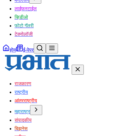
मनोरंजन
लाईफस्टाईल
व्हिडीओ
फोटो गॅलरी
टेक्नोलॉजी
होम
ई-पेपर
राजकारण
राष्ट्रीय
आंतरराष्ट्रीय
महाराष्ट्र
संपादकीय
बिझनेस