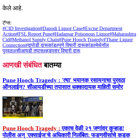
केले आहे.
टॅग्स:
#
CID Investigation
#
Dapodi Liquor Case
#
Excise Department
Action
#
FSL Report Pune
#
Hadapsar Poisonous Liquor
#
Maharashtra
Cid
#
Methanol Supply Chain
#
Pune Hooch Tragedy
#
Thane Liquor
Connection
#
दापोडी दारूकांड
#
पुणे विषारी दारूकांड
#
मेथेनॉल
पुरवठा
#
सीआयडी तपास
#
हडपसर विषारी दारू
आणखी संबंधित
बातम्या
Pune Hooch Tragedy :
'त्या' भयानक रसायनाचा पुरवठा
ऑनलाईन? सीआयडीच्या तपासात धक्कादायक माहिती समोर
Pune Hooch Tragedy :
एकाच वेळी २१ जणांवर कुऱ्हाड!
पोलीस अन् 'एक्साईज'चे अधिकारी निलंबित; फडणवीसांचे कडक