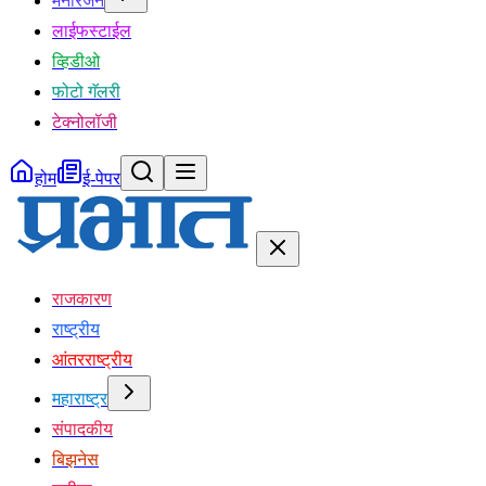
मनोरंजन
लाईफस्टाईल
व्हिडीओ
फोटो गॅलरी
टेक्नोलॉजी
होम
ई-पेपर
राजकारण
राष्ट्रीय
आंतरराष्ट्रीय
महाराष्ट्र
संपादकीय
बिझनेस