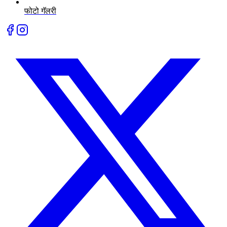
फोटो गॅलरी