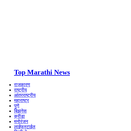
Top Marathi News
राजकारण
राष्ट्रीय
आंतरराष्ट्रीय
महाराष्ट्र
पुणे
बिझनेस
क्रीडा
मनोरंजन
लाईफस्टाईल