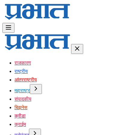
राजकारण
राष्ट्रीय
आंतरराष्ट्रीय
महाराष्ट्र
संपादकीय
बिझनेस
क्रीडा
क्राईम