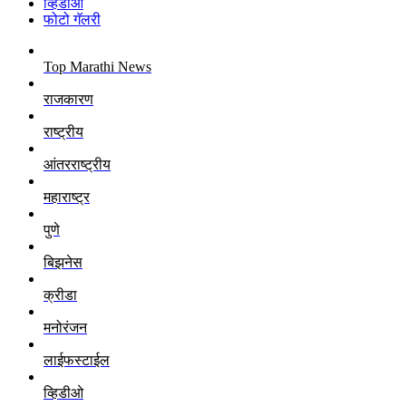
व्हिडीओ
फोटो गॅलरी
Top Marathi News
राजकारण
राष्ट्रीय
आंतरराष्ट्रीय
महाराष्ट्र
पुणे
बिझनेस
क्रीडा
मनोरंजन
लाईफस्टाईल
व्हिडीओ