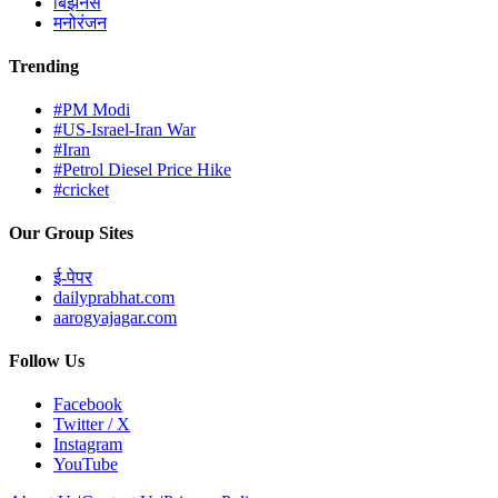
बिझनेस
मनोरंजन
Trending
#PM Modi
#US-Israel-Iran War
#Iran
#Petrol Diesel Price Hike
#cricket
Our Group Sites
ई-पेपर
dailyprabhat.com
aarogyajagar.com
Follow Us
Facebook
Twitter / X
Instagram
YouTube