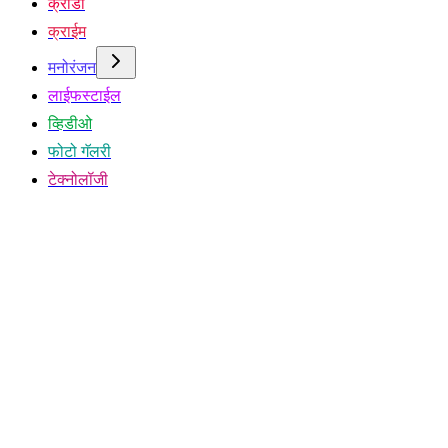
क्रीडा
क्राईम
मनोरंजन
लाईफस्टाईल
व्हिडीओ
फोटो गॅलरी
टेक्नोलॉजी