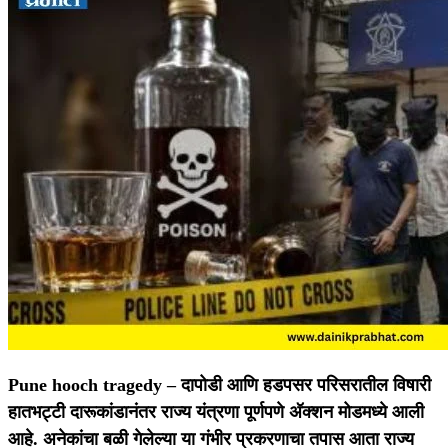
Pune hooch tragedy –
दापोडी आणि हडपसर परिसरातील विषारी
हातभट्टी दारूकांडानंतर राज्य यंत्रणा पूर्णपणे अ‍ॅक्शन मोडमध्ये आली
आहे. अनेकांचा बळी गेलेल्या या गंभीर प्रकरणाचा तपास आता राज्य