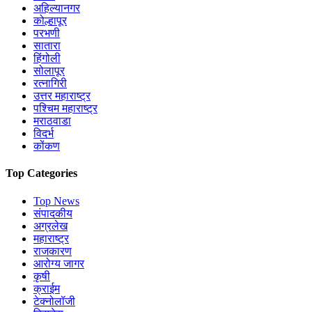
अहिल्यानगर
कोल्हापूर
परभणी
सातारा
हिंगोली
सोलापूर
रत्नागिरी
उत्तर महाराष्ट्र
पश्चिम महाराष्ट्र
मराठवाडा
विदर्भ
कोंकण
Top Categories
Top News
संपादकीय
अग्रलेख
महाराष्ट्र
राजकारण
आरोग्य जागर
कृषी
क्राईम
टेक्नोलॉजी