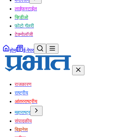
मनोरंजन
लाईफस्टाईल
व्हिडीओ
फोटो गॅलरी
टेक्नोलॉजी
होम
ई-पेपर
राजकारण
राष्ट्रीय
आंतरराष्ट्रीय
महाराष्ट्र
संपादकीय
बिझनेस