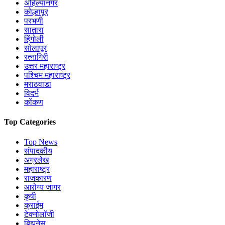
अहिल्यानगर
कोल्हापूर
परभणी
सातारा
हिंगोली
सोलापूर
रत्नागिरी
उत्तर महाराष्ट्र
पश्चिम महाराष्ट्र
मराठवाडा
विदर्भ
कोंकण
Top Categories
Top News
संपादकीय
अग्रलेख
महाराष्ट्र
राजकारण
आरोग्य जागर
कृषी
क्राईम
टेक्नोलॉजी
बिझनेस