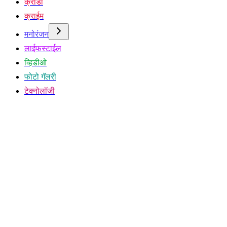
क्रीडा
क्राईम
मनोरंजन
लाईफस्टाईल
व्हिडीओ
फोटो गॅलरी
टेक्नोलॉजी