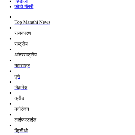
व्हिडीओ
फोटो गॅलरी
Top Marathi News
राजकारण
राष्ट्रीय
आंतरराष्ट्रीय
महाराष्ट्र
पुणे
बिझनेस
क्रीडा
मनोरंजन
लाईफस्टाईल
व्हिडीओ