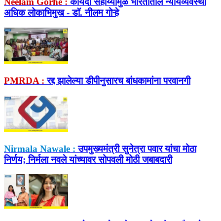
Neelam Gorhe :
कायदा सहाय्यामुळे भारतातील न्यायव्यवस्था
अधिक लोकाभिमुख - डॉ. नीलम गोऱ्हे
PMRDA :
रद्द झालेल्या डीपीनुसारच बांधकामांना परवानगी
Nirmala Nawale :
उपमुख्यमंत्री सुनेत्रा पवार यांचा मोठा
निर्णय; निर्मला नवले यांच्यावर सोपवली मोठी जबाबदारी