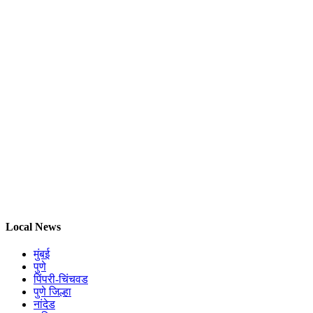
Local News
मुंबई
पुणे
पिंपरी-चिंचवड
पुणे जिल्हा
नांदेड