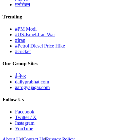
मनोरंजन
Trending
#PM Modi
#US-Israel-Iran War
#Iran
#Petrol Diesel Price Hike
#cricket
Our Group Sites
ई-पेपर
dailyprabhat.com
aarogyajagar.com
Follow Us
Facebook
Twitter / X
Instagram
YouTube
About Us
|
Contact Us
|
Privacy Policy