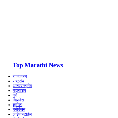
Top Marathi News
राजकारण
राष्ट्रीय
आंतरराष्ट्रीय
महाराष्ट्र
पुणे
बिझनेस
क्रीडा
मनोरंजन
लाईफस्टाईल