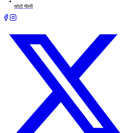
फोटो गॅलरी