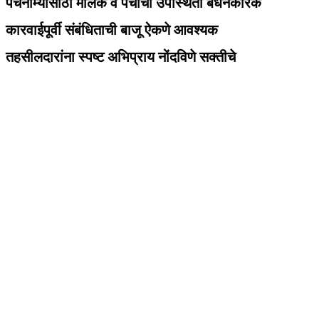
पंचनाम्यासाठी मालक व पंचांची उपस्थिती बंधनकारक
कारवाईपूर्वी संबंधिताची बाजू ऐकणे आवश्यक
तहसीलदारांना स्पष्ट अभिप्राय नोंदविणे सक्तीचे